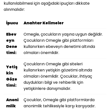
kullanılabilmesi için aşağıdaki ipuçları dikkate
alınmalıdır:
İpucu
Anahtar Kelimeler
Ebev
Omegle, çocukların yaşına uygun değildir.
eyn
Çocukların Omegle gibi platformları
Dene
kullanırken ebeveyn denetimi altında
timi:
olmaları önemlidir.
Çocukların Omegle gibi siteleri
Yetiş
kullanırken yetişkin gözetimi altında
kin
olmaları önemlidir. Çocuklar, ihtiyaç
Göze
duydukları bilgi ve rehberlik için
timi:
yetişkinlere danışmalıdır.
Anoni
Çocuklar, Omegle gibi platformlarda
mlik
anonimlik tehlikesiyle karşı karşıyadır.