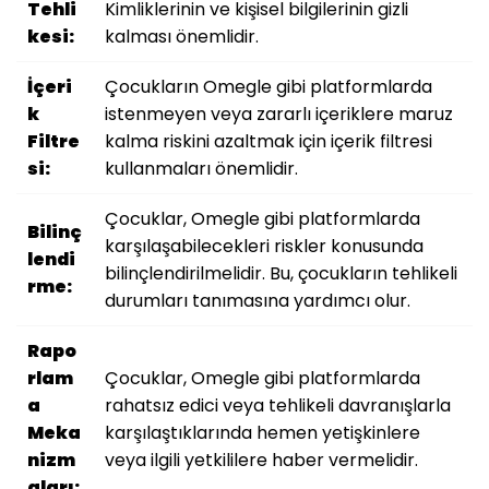
Tehli
Kimliklerinin ve kişisel bilgilerinin gizli
kesi:
kalması önemlidir.
İçeri
Çocukların Omegle gibi platformlarda
k
istenmeyen veya zararlı içeriklere maruz
Filtre
kalma riskini azaltmak için içerik filtresi
si:
kullanmaları önemlidir.
Çocuklar, Omegle gibi platformlarda
Bilinç
karşılaşabilecekleri riskler konusunda
lendi
bilinçlendirilmelidir. Bu, çocukların tehlikeli
rme:
durumları tanımasına yardımcı olur.
Rapo
rlam
Çocuklar, Omegle gibi platformlarda
a
rahatsız edici veya tehlikeli davranışlarla
Meka
karşılaştıklarında hemen yetişkinlere
nizm
veya ilgili yetkililere haber vermelidir.
aları: