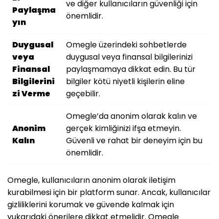
ve diğer kullanıcıların güvenliği için
Paylaşma
önemlidir.
yın
Duygusal
Omegle üzerindeki sohbetlerde
veya
duygusal veya finansal bilgilerinizi
Finansal
paylaşmamaya dikkat edin. Bu tür
Bilgilerini
bilgiler kötü niyetli kişilerin eline
zi Verme
geçebilir.
Omegle’da anonim olarak kalın ve
Anonim
gerçek kimliğinizi ifşa etmeyin.
Kalın
Güvenli ve rahat bir deneyim için bu
önemlidir.
Omegle, kullanıcıların anonim olarak iletişim
kurabilmesi için bir platform sunar. Ancak, kullanıcılar
gizliliklerini korumak ve güvende kalmak için
yukarıdaki önerilere dikkat etmelidir. Omegle