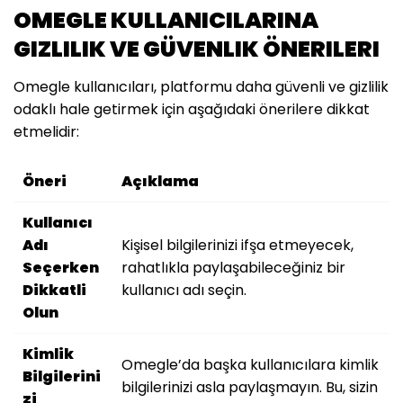
OMEGLE KULLANICILARINA
GIZLILIK VE GÜVENLIK ÖNERILERI
Omegle kullanıcıları, platformu daha güvenli ve gizlilik
odaklı hale getirmek için aşağıdaki önerilere dikkat
etmelidir:
Öneri
Açıklama
Kullanıcı
Adı
Kişisel bilgilerinizi ifşa etmeyecek,
Seçerken
rahatlıkla paylaşabileceğiniz bir
Dikkatli
kullanıcı adı seçin.
Olun
Kimlik
Omegle’da başka kullanıcılara kimlik
Bilgilerini
bilgilerinizi asla paylaşmayın. Bu, sizin
zi