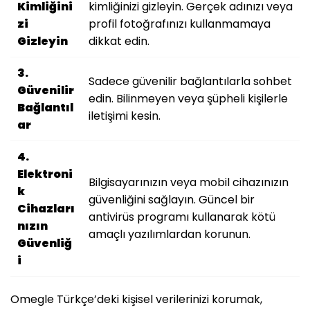
Kimliğini
kimliğinizi gizleyin. Gerçek adınızı veya
zi
profil fotoğrafınızı kullanmamaya
Gizleyin
dikkat edin.
3.
Sadece güvenilir bağlantılarla sohbet
Güvenilir
edin. Bilinmeyen veya şüpheli kişilerle
Bağlantıl
iletişimi kesin.
ar
4.
Elektroni
Bilgisayarınızın veya mobil cihazınızın
k
güvenliğini sağlayın. Güncel bir
Cihazları
antivirüs programı kullanarak kötü
nızın
amaçlı yazılımlardan korunun.
Güvenliğ
i
Omegle Türkçe’deki kişisel verilerinizi korumak,