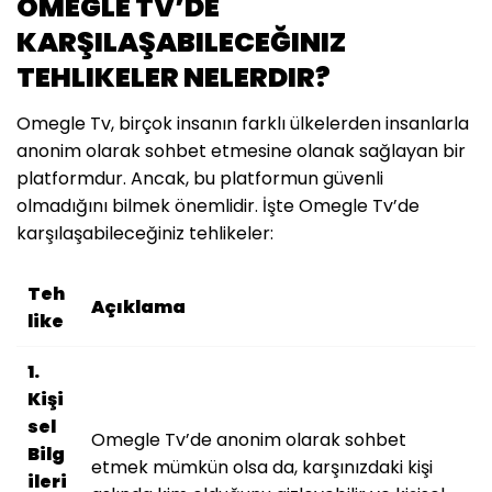
OMEGLE TV’DE
KARŞILAŞABILECEĞINIZ
TEHLIKELER NELERDIR?
Omegle Tv, birçok insanın farklı ülkelerden insanlarla
anonim olarak sohbet etmesine olanak sağlayan bir
platformdur. Ancak, bu platformun güvenli
olmadığını bilmek önemlidir. İşte Omegle Tv’de
karşılaşabileceğiniz tehlikeler:
Teh
Açıklama
like
1.
Kişi
sel
Omegle Tv’de anonim olarak sohbet
Bilg
etmek mümkün olsa da, karşınızdaki kişi
ileri