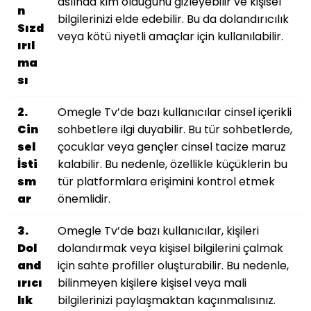
aslında kim olduğunu gizleyebilir ve kişisel
n
bilgilerinizi elde edebilir. Bu da dolandırıcılık
Sızd
veya kötü niyetli amaçlar için kullanılabilir.
ırıl
ma
sı
2.
Omegle Tv’de bazı kullanıcılar cinsel içerikli
Cin
sohbetlere ilgi duyabilir. Bu tür sohbetlerde,
sel
çocuklar veya gençler cinsel tacize maruz
İsti
kalabilir. Bu nedenle, özellikle küçüklerin bu
sm
tür platformlara erişimini kontrol etmek
ar
önemlidir.
3.
Omegle Tv’de bazı kullanıcılar, kişileri
Dol
dolandırmak veya kişisel bilgilerini çalmak
and
için sahte profiller oluşturabilir. Bu nedenle,
ırıcı
bilinmeyen kişilere kişisel veya mali
lık
bilgilerinizi paylaşmaktan kaçınmalısınız.