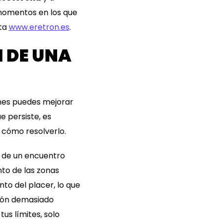
 momentos en los que
ita
www.eretron.es
.
 DE UNA
ones puedes mejorar
e persiste, es
 cómo resolverlo.
r de un encuentro
nto de las zonas
to del placer, lo que
ción demasiado
us límites, solo