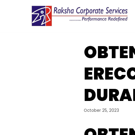
Skip
to
content
OBTE
ERECC
DURA
October 25, 2023
OBTE