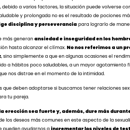
debido a varios factores, la situación puede volverse c
aludable y prolongada no es el resultado de pociones má
ige disciplina y perseverancia
para lograrlo de maner
ue más generan
ansiedad e inseguridad en los hombr
ión hasta alcanzar el clímax.
No nos referimos a un p
z
, sino simplemente a que en algunas ocasiones el rendimi
do a hábitos poco saludables, a un mayor agotamiento fís
que nos distrae en el momento de la intimidad.
os que deben adoptarse si buscamos tener relaciones sexu
ra tu pareja.
la erección sea fuerte y, además, dure más durante
e los deseos más comunes en este aspecto de la sexuali
ue pueden ayudarnos a
incrementar los niveles de te