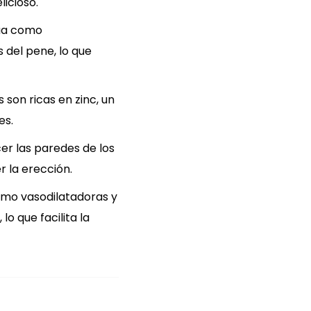
licioso.
túa como
 del pene, lo que
 son ricas en zinc, un
es.
cer las paredes de los
 la erección.
omo vasodilatadoras y
o que facilita la