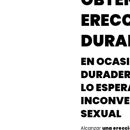
ERECC
DURA
EN OCAS
DURADERA
LO ESPE
INCONVE
SEXUAL
Alcanzar
una erecci