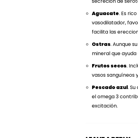
secreción de seroto
Aguacate
. Es ric
vasodilatador, favo
facilita las ereccio
Ostras
. Aunque su
mineral que ayuda 
Frutos secos
. In
vasos sanguíneos y
Pescado azul
. Su
el omega 3 contribu
excitación.