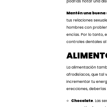
podrías notar una dis
Mantén una buena s
tus relaciones sexual
hombres con problem
encías. Por lo tanto, 
controles dentales al
ALIMENT
La alimentación tambi
afrodisíacos, que tal
incrementar tu energí
erecciones, deberías 
Chocolate
. Las s