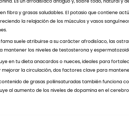
nina. Es un afrodisíaco antiguo y, sobre todo, natural y de
o en fibra y grasas saludables. El potasio que contiene ac
reciendo la relajación de los músculos y vasos sanguíneos
nes.
 fama suele atribuirse a su carácter afrodisíaco, las ostras
a mantener los niveles de testosterona y espermatozoid
cluye en tu dieta anacardos o nueces, ideales para fortale
 mejorar la circulación, dos factores clave para mantener
 contenido de grasas poliinsaturadas también funciona c
ye al aumento de los niveles de dopamina en el cerebro, l