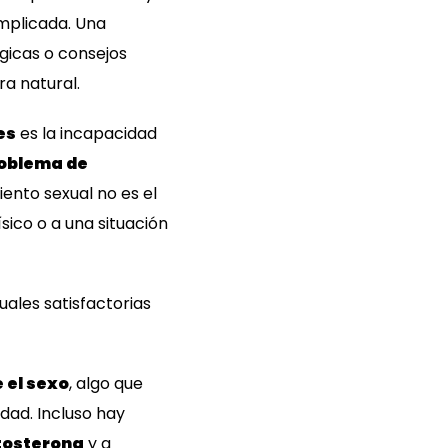
omplicada. Una
gicas o consejos
a natural.
es
es la incapacidad
roblema de
ento sexual no es el
ico o a una situación
ales satisfactorias
 el sexo
, algo que
dad. Incluso hay
stosterona
y a