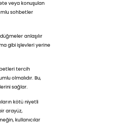
iyete veya konuşulan
uyumlu sohbetler
 düğmeler anlaşılır
 gibi işlevleri yerine
etleri tercih
mlu olmalıdır. Bu,
rini sağlar.
arın kötü niyetli
bir arayüz,
eğin, kullanıcılar