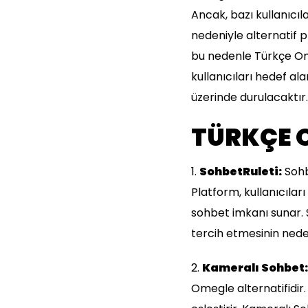
Ancak, bazı kullanıcı
nedeniyle alternatif p
bu nedenle Türkçe Ome
kullanıcıları hedef al
üzerinde durulacaktır.
TÜRKÇE 
1.
SohbetRuleti:
Sohbe
Platform, kullanıcıları
sohbet imkanı sunar. S
tercih etmesinin neden
2.
Kameralı Sohbet:
Omegle alternatifidir.