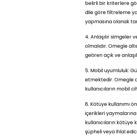
belirli bir kriterlere
dile göre filtreleme ya
yapmasına olanak tan
4. Anlaşılır simgeler 
olmalıdır. Omegle alte
getiren açık ve anlaş
5. Mobil uyumluluk: G
etmektedir. Omegle alt
kullanıcıların mobil c
6. Kötüye kullanımı ön
içerikleri yaymalarına 
kullanıcıların kötüye 
şüpheli veya ihlal edic