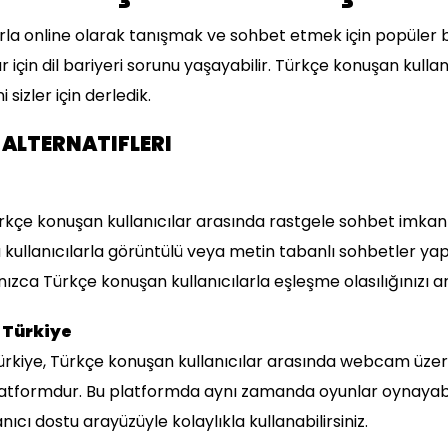
arla online olarak tanışmak ve sohbet etmek için popüler 
r için dil bariyeri sorunu yaşayabilir. Türkçe konuşan kullanıc
 sizler için derledik.
 ALTERNATIFLERI
rkçe konuşan kullanıcılar arasında rastgele sohbet imkanı
ullanıcılarla görüntülü veya metin tabanlı sohbetler yapabi
ızca Türkçe konuşan kullanıcılarla eşleşme olasılığınızı artı
 Türkiye
rkiye, Türkçe konuşan kullanıcılar arasında webcam üze
latformdur. Bu platformda aynı zamanda oyunlar oynayabili
lanıcı dostu arayüzüyle kolaylıkla kullanabilirsiniz.