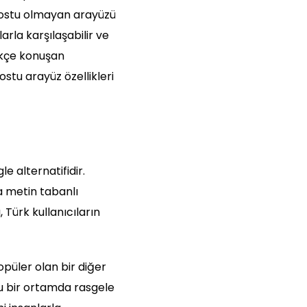
 dostu olmayan arayüzü
rla karşılaşabilir ve
rkçe konuşan
stu arayüz özellikleri
e alternatifidir.
ya metin tabanlı
 Türk kullanıcıların
püler olan bir diğer
uğu bir ortamda rasgele