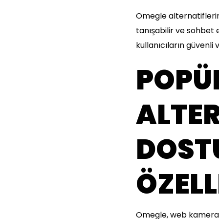
Omegle alternatiflerini
tanışabilir ve sohbet ed
kullanıcıların güvenli
POPÜ
ALTER
DOST
ÖZELL
Omegle, web kamerası 