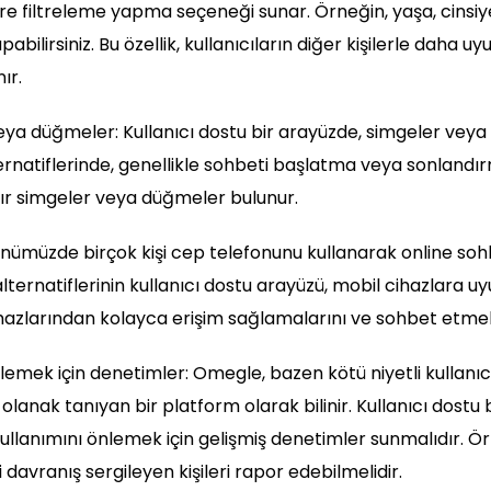
 göre filtreleme yapma seçeneği sunar. Örneğin, yaşa, cins
pabilirsiniz. Bu özellik, kullanıcıların diğer kişilerle daha 
ır.
veya düğmeler: Kullanıcı dostu bir arayüzde, simgeler veya
rnatiflerinde, genellikle sohbeti başlatma veya sonlandırma
ılır simgeler veya düğmeler bulunur.
ünümüzde birçok kişi cep telefonunu kullanarak online sohb
ernatiflerinin kullanıcı dostu arayüzü, mobil cihazlara uyu
ihazlarından kolayca erişim sağlamalarını ve sohbet etmele
lemek için denetimler: Omegle, bazen kötü niyetli kullanıcıl
olanak tanıyan bir platform olarak bilinir. Kullanıcı dostu 
kullanımını önlemek için gelişmiş denetimler sunmalıdır. Örn
i davranış sergileyen kişileri rapor edebilmelidir.