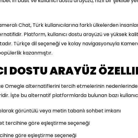
hbet’in basit ve kullanıcı dostu arayüzü, hızlı bir şekilde ye
meralı Chat, Türk kullanıcılarına farklı ülkelerden insanlar
natifidir. Platform, kullanıcı dostu arayüzü ve yüksek kal
ktadır. Türkçe dil seçeneği ve kolay navigasyonuyla Kamera
popülerlik kazanmıştır.
I DOSTU ARAYÜZ ÖZELLI
çe Omegle alternatiflerini tercih etmelerinin nedenlerinden
idir. İşte bu alternatif platformlarda bulunan bazı kullanıcı
k olarak görüntülü veya metin tabanlı sohbet imkanı
iyet tercihine göre eşleştirme seçeneği
ercihine göre eşleştirme seçeneği