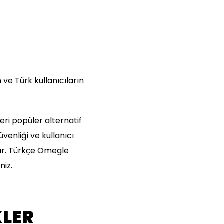
 ve Türk kullanıcıların
eri popüler alternatif
üvenliği ve kullanıcı
adır. Türkçe Omegle
niz.
KLER