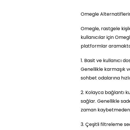
Omegle Alternatiflerin
Omegle, rastgele kişi
kullanıcılar için Omegl
platformlar aramaktadı
1. Basit ve kullanıcı d
Genellikle karmaşık ve
sohbet odalarına hızlıc
2. Kolayca bağlantı ku
sağlar. Genellikle sade
zaman kaybetmeden s
3. Çeşitli filtreleme 