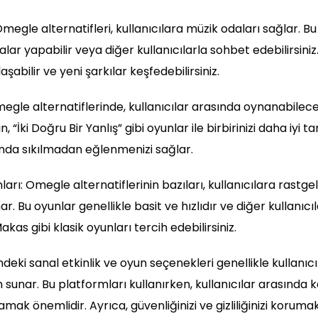
 Omegle alternatifleri, kullanıcılara müzik odaları sağlar. 
çalar yapabilir veya diğer kullanıcılarla sohbet edebilirsini
aşabilir ve yeni şarkılar keşfedebilirsiniz.
megle alternatiflerinde, kullanıcılar arasında oynanabilec
“İki Doğru Bir Yanlış” gibi oyunlar ile birbirinizi daha iyi tan
ında sıkılmadan eğlenmenizi sağlar.
arı: Omegle alternatiflerinin bazıları, kullanıcılara rastge
 Bu oyunlar genellikle basit ve hızlıdır ve diğer kullanıcıla
as gibi klasik oyunları tercih edebilirsiniz.
deki sanal etkinlik ve oyun seçenekleri genellikle kullanıc
 sunar. Bu platformları kullanırken, kullanıcılar arasında k
lamak önemlidir. Ayrıca, güvenliğinizi ve gizliliğinizi koruma