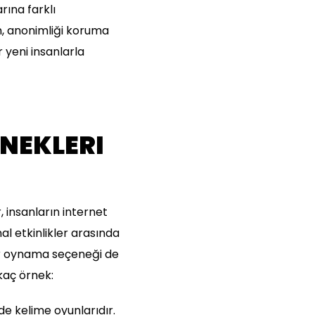
rına farklı
en, anonimliği koruma
 yeni insanlarla
NEKLERI
r, insanların internet
al etkinlikler arasında
ar oynama seçeneği de
rkaç örnek:
de kelime oyunlarıdır.