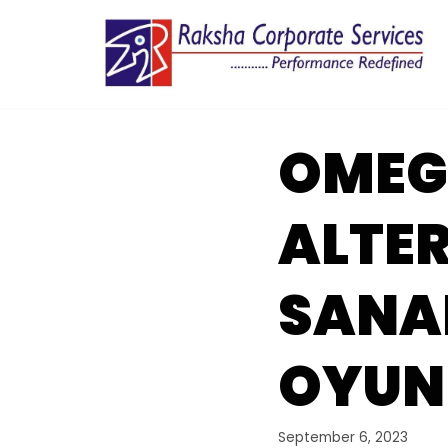
Skip
to
content
OMEG
ALTER
SANAL
OYUN 
September 6, 2023