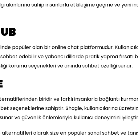
ı ilgi alanlarına sahip insanlarla etkileşime geçme ve yeni i
HUB
nde popüler olan bir online chat platformudur. Kullanıcıla
ohbet edebilir ve yabancı dillerde pratik yapma fırsatı bu
liği koruma seçenekleri ve anında sohbet özelliği sunar.
E
ernatiflerinden biridir ve farklı insanlarla bağlantı kurm
t seçeneklerine sahiptir. Shagle, kullanıcılarına ücretsiz 
unar ve güvenlik önlemleriyle kullanıcı deneyimini iyileştiri
ternatifleri olarak size en popüler sanal sohbet ve tanışm