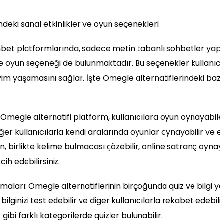
deki sanal etkinlikler ve oyun seçenekleri
hbet platformlarında, sadece metin tabanlı sohbetler yap
 ve oyun seçeneği de bulunmaktadır. Bu seçenekler kullanıc
yim yaşamasını sağlar. İşte Omegle alternatiflerindeki bazı
k Omegle alternatifi platform, kullanıcılara oyun oynayabil
ğer kullanıcılarla kendi aralarında oyunlar oynayabilir ve 
in, birlikte kelime bulmacası çözebilir, online satranç oyna
cih edebilirsiniz.
ışmaları: Omegle alternatiflerinin birçoğunda quiz ve bilgi 
ilginizi test edebilir ve diger kullanıcılarla rekabet edebili
ibi farklı kategorilerde quizler bulunabilir.