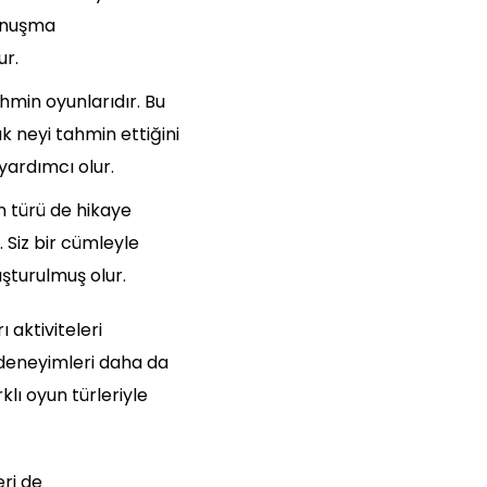
konuşma
ur.
hmin oyunlarıdır. Bu
ak neyi tahmin ettiğini
yardımcı olur.
n türü de hikaye
. Siz bir cümleyle
uşturulmuş olur.
aktiviteleri
 deneyimleri daha da
klı oyun türleriyle
eri de