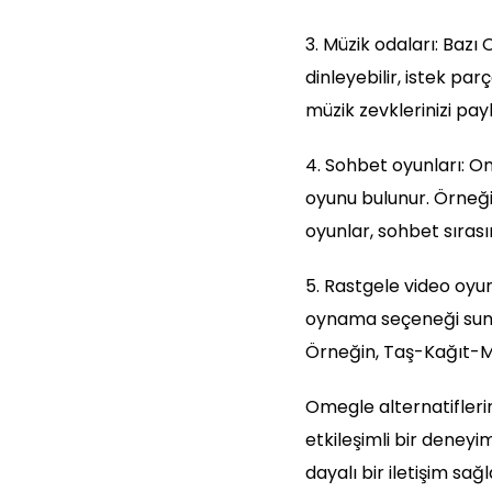
3. Müzik odaları: Bazı
dinleyebilir, istek par
müzik zevklerinizi payl
4. Sohbet oyunları: O
oyunu bulunur. Örneğin, 
oyunlar, sohbet sıras
5. Rastgele video oyunl
oynama seçeneği sunar.
Örneğin, Taş-Kağıt-Mak
Omegle alternatiflerin
etkileşimli bir deneyim
dayalı bir iletişim sağ