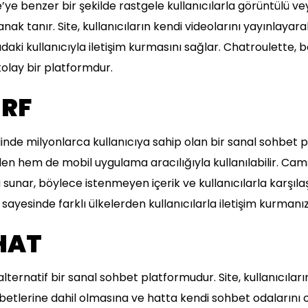
ye benzer bir şekilde rastgele kullanıcılarla görüntülü ve
k tanır. Site, kullanıcıların kendi videolarını yayınlayar
daki kullanıcıyla iletişim kurmasını sağlar. Chatroulette, be
kolay bir platformdur.
URF
nde milyonlarca kullanıcıya sahip olan bir sanal sohbet
en hem de mobil uygulama aracılığıyla kullanılabilir. Camsu
 sunar, böylece istenmeyen içerik ve kullanıcılarla karşılaş
 sayesinde farklı ülkelerden kullanıcılarla iletişim kurmanı
HAT
ternatif bir sanal sohbet platformudur. Site, kullanıcılar
betlerine dahil olmasına ve hatta kendi sohbet odalarını