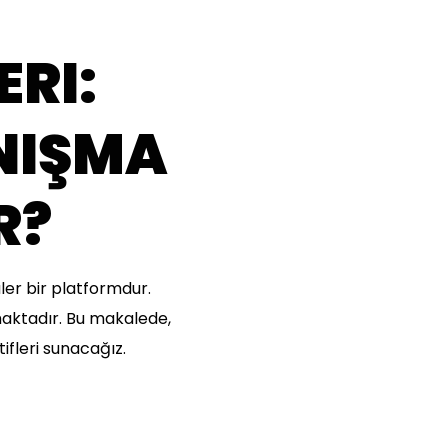
RI:
NIŞMA
R?
er bir platformdur.
amaktadır. Bu makalede,
ifleri sunacağız.