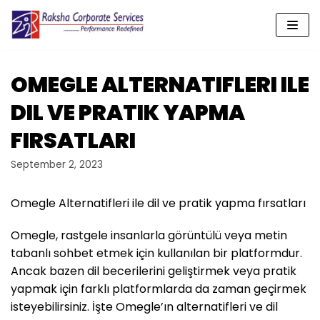
Skip
to
content
OMEGLE ALTERNATIFLERI ILE
DIL VE PRATIK YAPMA
FIRSATLARI
September 2, 2023
Omegle Alternatifleri ile dil ve pratik yapma fırsatları
Omegle, rastgele insanlarla görüntülü veya metin
tabanlı sohbet etmek için kullanılan bir platformdur.
Ancak bazen dil becerilerini geliştirmek veya pratik
yapmak için farklı platformlarda da zaman geçirmek
isteyebilirsiniz. İşte Omegle’ın alternatifleri ve dil