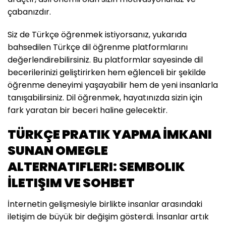
çabanızdır.
Siz de Türkçe öğrenmek istiyorsanız, yukarıda
bahsedilen Türkçe dil öğrenme platformlarını
değerlendirebilirsiniz. Bu platformlar sayesinde dil
becerilerinizi geliştirirken hem eğlenceli bir şekilde
öğrenme deneyimi yaşayabilir hem de yeni insanlarla
tanışabilirsiniz. Dil öğrenmek, hayatınızda sizin için
fark yaratan bir beceri haline gelecektir.
TÜRKÇE PRATIK YAPMA İMKANI
SUNAN OMEGLE
ALTERNATIFLERI: SEMBOLIK
İLETIŞIM VE SOHBET
İnternetin gelişmesiyle birlikte insanlar arasındaki
iletişim de büyük bir değişim gösterdi. İnsanlar artık