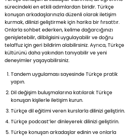
sürecindeki en etkili adımlardan biridir. Türkçe
konuşan arkadaşlarınızla düzenli olarak iletişim
kurmak, dilinizi geliştirmek için harika bir fırsattır.
Onlarla sohbet ederken, kelime dağarcığınızı
genişletebilir, dilbilgisini uygulayabilir ve doğru
telaffuz için geri bildirim alabilirsiniz. Ayrıca, Türkçe
kültürünü daha yakından tanıyabilir ve yeni
deneyimler yaşayabilirsiniz.
Tandem uygulaması sayesinde Türkçe pratik
yapın.
Dil değişim buluşmalarına katılarak Türkçe
konuşan kişilerle iletişim kurun.
Türkçe dil eğitimi veren kurslarla dilinizi geliştirin.
Türkçe podcast’ler dinleyerek dilinizi geliştirin.
Türkçe konuşan arkadaşlar edinin ve onlarla