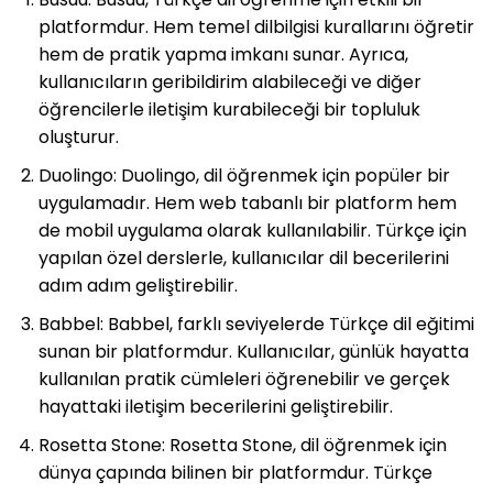
platformdur. Hem temel dilbilgisi kurallarını öğretir
hem de pratik yapma imkanı sunar. Ayrıca,
kullanıcıların geribildirim alabileceği ve diğer
öğrencilerle iletişim kurabileceği bir topluluk
oluşturur.
Duolingo: Duolingo, dil öğrenmek için popüler bir
uygulamadır. Hem web tabanlı bir platform hem
de mobil uygulama olarak kullanılabilir. Türkçe için
yapılan özel derslerle, kullanıcılar dil becerilerini
adım adım geliştirebilir.
Babbel: Babbel, farklı seviyelerde Türkçe dil eğitimi
sunan bir platformdur. Kullanıcılar, günlük hayatta
kullanılan pratik cümleleri öğrenebilir ve gerçek
hayattaki iletişim becerilerini geliştirebilir.
Rosetta Stone: Rosetta Stone, dil öğrenmek için
dünya çapında bilinen bir platformdur. Türkçe