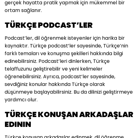
gerçek hayatta pratik yapmak için mükemmel bir
ortam sağlanır.
TÜRKÇE PODCAST’LER
Podcast’ler, dil öğrenmek isteyenler için harika bir
kaynaktır. Türkçe podcast’ler sayesinde, Türkçe’nin
farklı temaları ve konuşma şekilleri hakkında bilgi
edinebilirsiniz. Podcast’leri dinlerken, Türkçe
telaffuzunu geliştirebilir ve yeni kelimeler
öğrenebilirsiniz. Ayrıca, podcast’ler sayesinde,
sevdiğiniz konular hakkında Türkçe olarak
düşünmeye başlayabilirsiniz. Bu da dilinizi geliştirmeye
yardımcı olur.
TÜRKÇE KONUŞAN ARKADAŞLAR
EDININ
Türkçe konuşan arkadaşlar edinmek, dil öğrenme