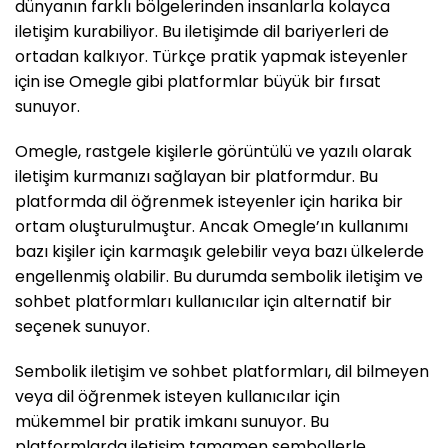
dünyanın farklı bölgelerinden insanlarla kolayca
iletişim kurabiliyor. Bu iletişimde dil bariyerleri de
ortadan kalkıyor. Türkçe pratik yapmak isteyenler
için ise Omegle gibi platformlar büyük bir fırsat
sunuyor.
Omegle, rastgele kişilerle görüntülü ve yazılı olarak
iletişim kurmanızı sağlayan bir platformdur. Bu
platformda dil öğrenmek isteyenler için harika bir
ortam oluşturulmuştur. Ancak Omegle’ın kullanımı
bazı kişiler için karmaşık gelebilir veya bazı ülkelerde
engellenmiş olabilir. Bu durumda sembolik iletişim ve
sohbet platformları kullanıcılar için alternatif bir
seçenek sunuyor.
Sembolik iletişim ve sohbet platformları, dil bilmeyen
veya dil öğrenmek isteyen kullanıcılar için
mükemmel bir pratik imkanı sunuyor. Bu
platformlarda iletişim tamamen sembollerle