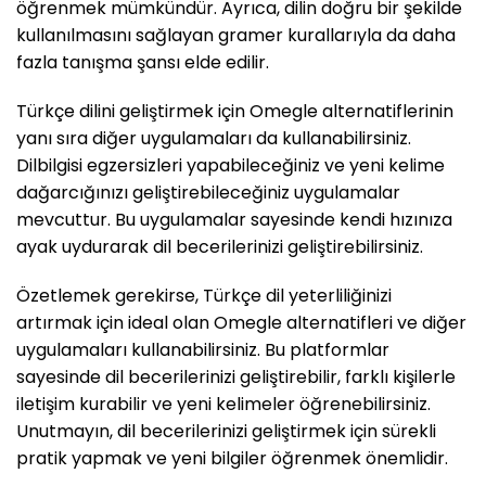
öğrenmek mümkündür. Ayrıca, dilin doğru bir şekilde
kullanılmasını sağlayan gramer kurallarıyla da daha
fazla tanışma şansı elde edilir.
Türkçe dilini geliştirmek için Omegle alternatiflerinin
yanı sıra diğer uygulamaları da kullanabilirsiniz.
Dilbilgisi egzersizleri yapabileceğiniz ve yeni kelime
dağarcığınızı geliştirebileceğiniz uygulamalar
mevcuttur. Bu uygulamalar sayesinde kendi hızınıza
ayak uydurarak dil becerilerinizi geliştirebilirsiniz.
Özetlemek gerekirse, Türkçe dil yeterliliğinizi
artırmak için ideal olan Omegle alternatifleri ve diğer
uygulamaları kullanabilirsiniz. Bu platformlar
sayesinde dil becerilerinizi geliştirebilir, farklı kişilerle
iletişim kurabilir ve yeni kelimeler öğrenebilirsiniz.
Unutmayın, dil becerilerinizi geliştirmek için sürekli
pratik yapmak ve yeni bilgiler öğrenmek önemlidir.