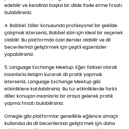
edebilir ve kendinizi başka bir dilde ifade etme fırsatı
bulabilirsiniz.
4. Babbel: Diller konusunda profesyonel bir şekilde
çalışmak isterseniz, Babbel sizin için ideal bir seçenek
olabilir. Bu platformda özel dersler alabilir ve dil
becerilerinizi geliştirmek için çeşitli egzersizler
yapabilirsiniz.
5. Language Exchange Meetup: Eğer fiziksel olarak
insanlarla iletişim kurarak dil pratik yapmak
isterseniz, Language Exchange Meetup gibi
etkinliklere katılabilirsiniz. Bu tür etkinliklerde farklı
diller konuşan insanlarla bir araya gelerek pratik
yapma fırsatı bulabilirsiniz.
Omegle gibi platformlar genellikle eğlence amaçlı
kullanılsa da dil becerilerinizi geliştirmek için daha