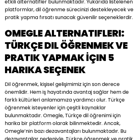
etkili alternatifler bulunmaktadır. Yukarıda listelenen
platformlar, dil öğrenme sürecinizi destekleyecek ve
pratik yapma fırsatı sunacak güvenilir seçeneklerdir.
OMEGLE ALTERNATIFLERI:
TÜRKÇE DIL ÖĞRENMEK VE
PRATIK YAPMAK İÇIN 5
HARIKA SEÇENEK
Dil öğrenmek, kişisel gelişimimiz için son derece
önemlidir. Hem iş hayatında avantaj sağlar hem de
farklı kültürleri anlamamıza yardımcı olur. Türkçe
öğrenmek isteyenler için çeşitli kaynaklar
bulunmaktadır. Omegle, Türkçe dil öğrenimi için
harika bir platform olarak bilinmektedir. Ancak,
Omegle’nin bazı dezavantajları bulunmaktadır. Bu
dezavantajlar nedeniyle, Türkçe öğrenmek ve pratik