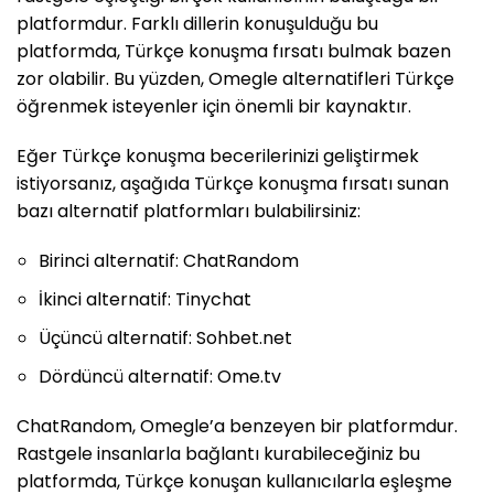
platformdur. Farklı dillerin konuşulduğu bu
platformda, Türkçe konuşma fırsatı bulmak bazen
zor olabilir. Bu yüzden, Omegle alternatifleri Türkçe
öğrenmek isteyenler için önemli bir kaynaktır.
Eğer Türkçe konuşma becerilerinizi geliştirmek
istiyorsanız, aşağıda Türkçe konuşma fırsatı sunan
bazı alternatif platformları bulabilirsiniz:
Birinci alternatif: ChatRandom
İkinci alternatif: Tinychat
Üçüncü alternatif: Sohbet.net
Dördüncü alternatif: Ome.tv
ChatRandom, Omegle’a benzeyen bir platformdur.
Rastgele insanlarla bağlantı kurabileceğiniz bu
platformda, Türkçe konuşan kullanıcılarla eşleşme