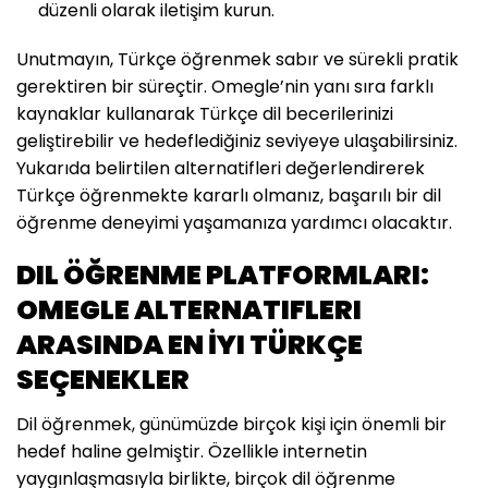
düzenli olarak iletişim kurun.
Unutmayın, Türkçe öğrenmek sabır ve sürekli pratik
gerektiren bir süreçtir. Omegle’nin yanı sıra farklı
kaynaklar kullanarak Türkçe dil becerilerinizi
geliştirebilir ve hedeflediğiniz seviyeye ulaşabilirsiniz.
Yukarıda belirtilen alternatifleri değerlendirerek
Türkçe öğrenmekte kararlı olmanız, başarılı bir dil
öğrenme deneyimi yaşamanıza yardımcı olacaktır.
DIL ÖĞRENME PLATFORMLARI:
OMEGLE ALTERNATIFLERI
ARASINDA EN İYI TÜRKÇE
SEÇENEKLER
Dil öğrenmek, günümüzde birçok kişi için önemli bir
hedef haline gelmiştir. Özellikle internetin
yaygınlaşmasıyla birlikte, birçok dil öğrenme