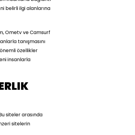
 belirli ilgi alanlarına
dom, Ometv ve Camsurf
sanlarla tanışmasını
önemli özellikler
ni insanlarla
ERLIK
Bu siteler arasında
eri sitelerin