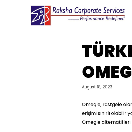
Skip
to
content
TÜRKI
OMEGL
August 18, 2023
Omegle, rastgele olar
erişimi sınırlı olabilir
Omegle alternatifleri 