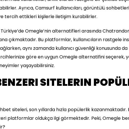
bilirler. Ayrıca, Camsurf kullanıcıları, görüntülü sohbetlerini
e tercih ettikleri kişilerle iletişim kurabilirler.
 Türkiye’de Omegle’nin alternatifleri arasında Chatran
ana çıkmaktadır. Bu platformlar, kullanıcıların rastgele in
sağlarken, aynı zamanda kullanıcı güvenliği konusunda da 
cihlerinize göre en uygun Omegle alternatifini seçerek, ye
eneyimler yaşayabilirsiniz.
ENZERI SITELERIN POPÜL
hbet siteleri, son yıllarda hızla popülerlik kazanmaktadır. 
ri platformlar oldukça ilgi görmektedir. Peki, Omegle benz
ir?