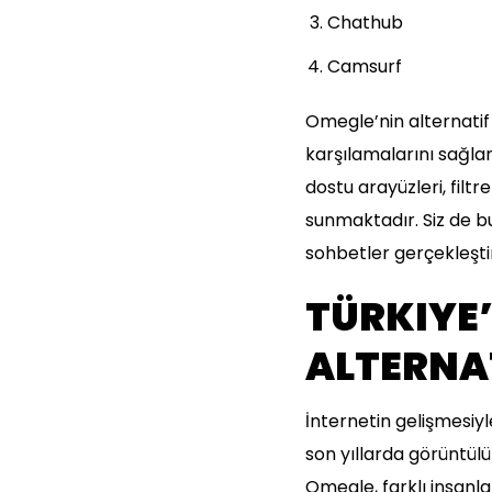
Chathub
Camsurf
Omegle’nin alternatif p
karşılamalarını sağla
dostu arayüzleri, filt
sunmaktadır. Siz de bu
sohbetler gerçekleştire
TÜRKIYE’
ALTERNAT
İnternetin gelişmesiyle
son yıllarda görüntül
Omegle, farklı insanla