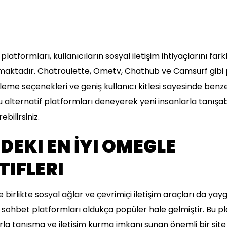
latformları, kullanıcıların sosyal iletişim ihtiyaçlarını far
maktadır. Chatroulette, Ometv, Chathub ve Camsurf gibi p
releme seçenekleri ve geniş kullanıcı kitlesi sayesinde ben
 alternatif platformları deneyerek yeni insanlarla tanışabil
bilirsiniz.
DEKI EN İYI OMEGLE
IFLERI
 birlikte sosyal ağlar ve çevrimiçi iletişim araçları da yayg
ü sohbet platformları oldukça popüler hale gelmiştir. Bu p
rla tanışma ve iletişim kurma imkanı sunan önemli bir sit