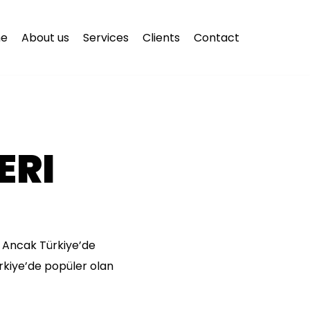
e
About us
Services
Clients
Contact
ERI
. Ancak Türkiye’de
 Türkiye’de popüler olan