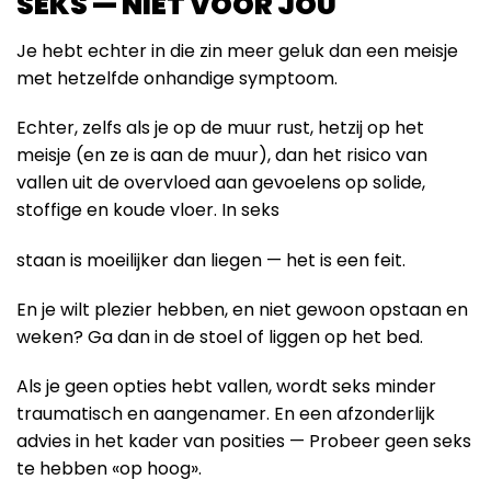
SEKS — NIET VOOR JOU
Je hebt echter in die zin meer geluk dan een meisje
met hetzelfde onhandige symptoom.
Echter, zelfs als je op de muur rust, hetzij op het
meisje (en ze is aan de muur), dan het risico van
vallen uit de overvloed aan gevoelens op solide,
stoffige en koude vloer. In seks
viagra pillen voor vrouwen
staan ​​is moeilijker dan liegen — het is een feit.
En je wilt plezier hebben, en niet gewoon opstaan ​​en
weken? Ga dan in de stoel of liggen op het bed.
Als je geen opties hebt vallen, wordt seks minder
traumatisch en aangenamer. En een afzonderlijk
advies in het kader van posities — Probeer geen seks
te hebben «op hoog».