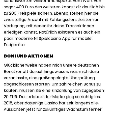
sehenswerten Willkommenspaket vom Wert von
sogar 400 Euro des weiteren kannst dir deutlich bis
zu 200 Freispiele sichern. Ebenso stehen hier die
zweistellige Anzahl mit Zahlungsdienstleister zur
Verfügung, mit denen ihr deine Transaktionen
erledigen kannst. Natürlich existieren es auch ein
paar moderne N1 Spielcasino App für mobile
Endgeräte.
BONI UND AKTIONEN
Glücklicherweise haben mich unsere deutschen
Benutzer oft darauf hingewiesen, was mich dazu
veranlasste, eine großangelegte Überprüfung
abgeschlossen starten. Um zahlreichen Bonus zu
kaufen, müssen Sie eine Einzahlung von zugegeben
20 EUR. Das erlebnis der Marke ging so richtig los
2018, aber dasjenige Casino hat seit langem alle
Aussichten jetzt für zukünftiges Wachstum ferner