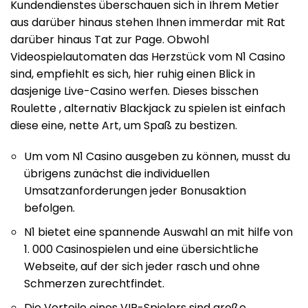
Kundendienstes überschauen sich in Ihrem Metier
aus darüber hinaus stehen Ihnen immerdar mit Rat
darüber hinaus Tat zur Page. Obwohl
Videospielautomaten das Herzstück vom N1 Casino
sind, empfiehlt es sich, hier ruhig einen Blick in
dasjenige Live-Casino werfen. Dieses bisschen
Roulette , alternativ Blackjack zu spielen ist einfach
diese eine, nette Art, um Spaß zu bestizen.
Um vom N1 Casino ausgeben zu können, musst du
übrigens zunächst die individuellen
Umsatzanforderungen jeder Bonusaktion
befolgen.
N1 bietet eine spannende Auswahl an mit hilfe von
1. 000 Casinospielen und eine übersichtliche
Webseite, auf der sich jeder rasch und ohne
Schmerzen zurechtfindet.
Die Vorteile eines VIP-Spielers sind große