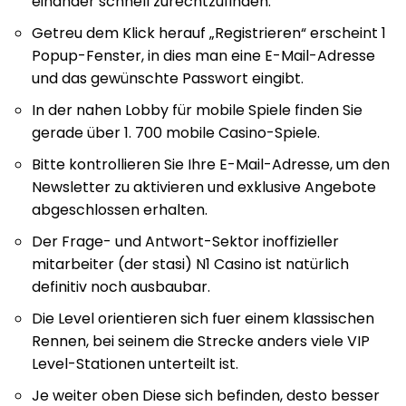
einander schnell zurechtzufinden.
Getreu dem Klick herauf „Registrieren“ erscheint 1
Popup-Fenster, in dies man eine E-Mail-Adresse
und das gewünschte Passwort eingibt.
In der nahen Lobby für mobile Spiele finden Sie
gerade über 1. 700 mobile Casino-Spiele.
Bitte kontrollieren Sie Ihre E-Mail-Adresse, um den
Newsletter zu aktivieren und exklusive Angebote
abgeschlossen erhalten.
Der Frage- und Antwort-Sektor inoffizieller
mitarbeiter (der stasi) N1 Casino ist natürlich
definitiv noch ausbaubar.
Die Level orientieren sich fuer einem klassischen
Rennen, bei seinem die Strecke anders viele VIP
Level-Stationen unterteilt ist.
Je weiter oben Diese sich befinden, desto besser