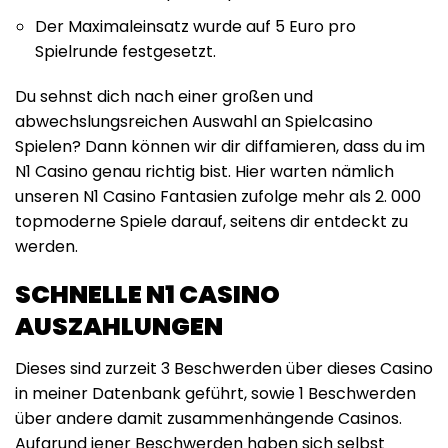
Der Maximaleinsatz wurde auf 5 Euro pro
Spielrunde festgesetzt.
Du sehnst dich nach einer großen und
abwechslungsreichen Auswahl an Spielcasino
Spielen? Dann können wir dir diffamieren, dass du im
N1 Casino genau richtig bist. Hier warten nämlich
unseren N1 Casino Fantasien zufolge mehr als 2. 000
topmoderne Spiele darauf, seitens dir entdeckt zu
werden.
SCHNELLE N1 CASINO
AUSZAHLUNGEN
Dieses sind zurzeit 3 Beschwerden über dieses Casino
in meiner Datenbank geführt, sowie 1 Beschwerden
über andere damit zusammenhängende Casinos.
Aufgrund jener Beschwerden haben sich selbst