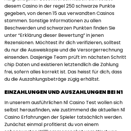
diesem Casino in der regel 250 schwarze Punkte
gegeben, von denen 15 aus verwandten Casinos
stammen. Sonstige Informationen zu allen
Beschwerden und schwarzen Punkten finden Sie
unter “Erklärung dieser Bewertung” in jenen
Rezensionen. Möchtest ihr dich verifizieren, solltest
du nur die Ausweiskopie und die Versorgerrechnung
einsenden. Dasjenige Team prüft im nächsten Schritt
chip Daten und existieren letztendlich die Zahlung
frei, sofern alles korrekt ist. Das heisst für dich, dass
du die Auszahlungsbeträge zügig erhältst.
EINZAHLUNGEN UND AUSZAHLUNGEN BEI N1
In unserem ausführlichen N1 Casino Test wollen sich
selbst herausfinden, wie zustimmend die aktuellen N1
Casino Erfahrungen der Spieler tatsächlich werden.
Zunächst einmal profitierst du von einem