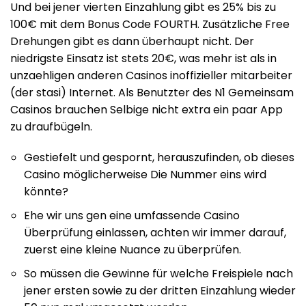
Und bei jener vierten Einzahlung gibt es 25% bis zu
100€ mit dem Bonus Code FOURTH. Zusätzliche Free
Drehungen gibt es dann überhaupt nicht. Der
niedrigste Einsatz ist stets 20€, was mehr ist als in
unzaehligen anderen Casinos inoffizieller mitarbeiter
(der stasi) Internet. Als Benutzter des N1 Gemeinsam
Casinos brauchen Selbige nicht extra ein paar App
zu draufbügeln.
Gestiefelt und gespornt, herauszufinden, ob dieses
Casino möglicherweise Die Nummer eins wird
könnte?
Ehe wir uns gen eine umfassende Casino
Überprüfung einlassen, achten wir immer darauf,
zuerst eine kleine Nuance zu überprüfen.
So müssen die Gewinne für welche Freispiele nach
jener ersten sowie zu der dritten Einzahlung wieder