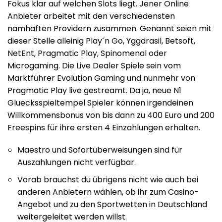
Fokus klar auf welchen Slots liegt. Jener Online
Anbieter arbeitet mit den verschiedensten
namhaften Providern zusammen. Genannt seien mit
dieser Stelle alleinig Play´n Go, Yggdrasil, Betsoft,
NetEnt, Pragmatic Play, Spinomenal oder
Microgaming. Die Live Dealer Spiele sein vom
Marktführer Evolution Gaming und nunmehr von
Pragmatic Play live gestreamt. Da ja, neue N1
Gluecksspieltempel Spieler können irgendeinen
Willkommensbonus von bis dann zu 400 Euro und 200
Freespins für ihre ersten 4 Einzahlungen erhalten.
Maestro und Sofortüberweisungen sind für
Auszahlungen nicht verfügbar.
Vorab brauchst du übrigens nicht wie auch bei
anderen Anbietern wählen, ob ihr zum Casino-
Angebot und zu den Sportwetten in Deutschland
weitergeleitet werden willst.