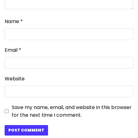
Name
*
Email
*
Website
Save my name, email, and website in this browser
for the next time I comment.