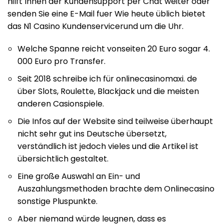
hilft Ihnen der Kundensupport per Chat weiter oder
senden Sie eine E-Mail fuer Wie heute üblich bietet
das N1 Casino Kundenservicerund um die Uhr.
Welche Spanne reicht vonseiten 20 Euro sogar 4.
000 Euro pro Transfer.
Seit 2018 schreibe ich für onlinecasinomaxi. de
über Slots, Roulette, Blackjack und die meisten
anderen Casionspiele.
Die Infos auf der Website sind teilweise überhaupt
nicht sehr gut ins Deutsche übersetzt,
verständlich ist jedoch vieles und die Artikel ist
übersichtlich gestaltet.
Eine große Auswahl an Ein- und
Auszahlungsmethoden brachte dem Onlinecasino
sonstige Pluspunkte.
Aber niemand würde leugnen, dass es