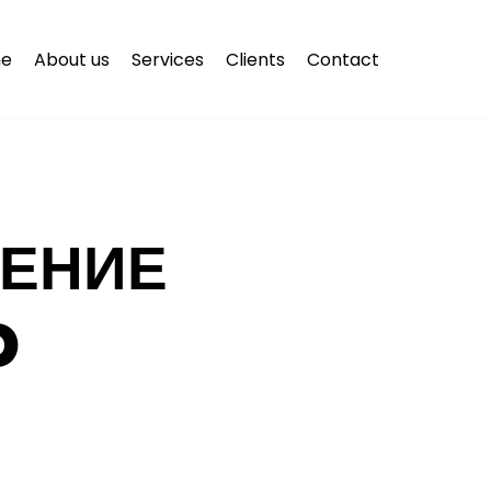
e
About us
Services
Clients
Contact
ЕНИЕ
D