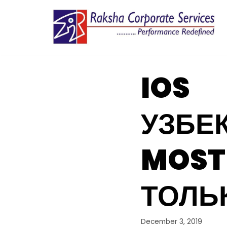
Skip
to
content
IOS
УЗБЕ
MOST
ТОЛЬ
December 3, 2019