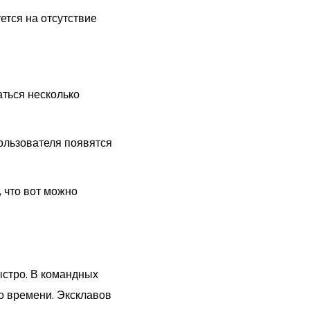
тся на отсутствие
аться несколько
пользователя появятся
 что вот можно
стро. В командных
о времени. Эксклавов