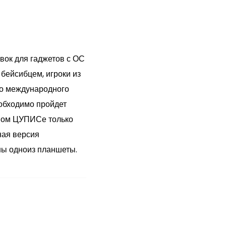
вок для гаджетов с ОС
 бейсибцем, игроки из
го международного
еобходимо пройдет
рвом ЦУПИСе только
ная версия
ны одноиз планшеты.