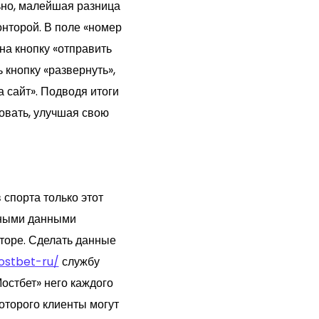
ьно, малейшая разница
онторой. В поле «номер
на кнопку «отправить
 кнопку «развернуть»,
а сайт». Подводя итоги
овать, улучшая свою
спорта только этот
ьными данными
торе. Сделать данные
ostbet-ru/
службу
остбет» него каждого
оторого клиенты могут