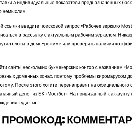
ставки а индивидуальные показатели предназначенных баск
о немыслим.
ой ссылки введите поисковой запрос «Рабочее зеркало Mos
исаться в рассылку с актуальным рабочим зеркалом. Никак
крутил слоты в демо-режиме или проверить наличии коэффи
ти сайты нескольких букмекерских контор с названием «Мо
разных доменных зонах, поэтому проблемы киромарусом до
потому. После этого хотите перенаправят на официального
начный денег из БК «Мостбет». На привязанный к аккаунту
ждения судя смс.
 ПРОМОКОД: КОММЕНТА