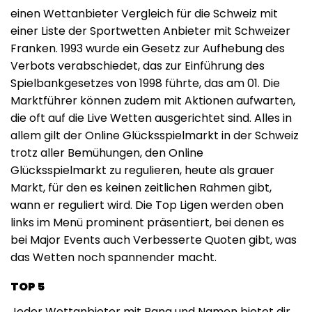
einen Wettanbieter Vergleich für die Schweiz mit
einer Liste der Sportwetten Anbieter mit Schweizer
Franken. 1993 wurde ein Gesetz zur Aufhebung des
Verbots verabschiedet, das zur Einführung des
Spielbankgesetzes von 1998 führte, das am 01. Die
Marktführer können zudem mit Aktionen aufwarten,
die oft auf die Live Wetten ausgerichtet sind. Alles in
allem gilt der Online Glücksspielmarkt in der Schweiz
trotz aller Bemühungen, den Online
Glücksspielmarkt zu regulieren, heute als grauer
Markt, für den es keinen zeitlichen Rahmen gibt,
wann er reguliert wird. Die Top Ligen werden oben
links im Menü prominent präsentiert, bei denen es
bei Major Events auch Verbesserte Quoten gibt, was
das Wetten noch spannender macht.
TOP 5
Jeder Wettanbieter mit Rang und Namen bietet dir