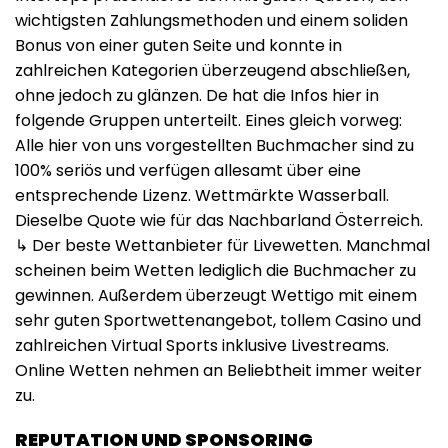
wichtigsten Zahlungsmethoden und einem soliden
Bonus von einer guten Seite und konnte in
zahlreichen Kategorien überzeugend abschließen,
ohne jedoch zu glänzen. De hat die Infos hier in
folgende Gruppen unterteilt. Eines gleich vorweg:
Alle hier von uns vorgestellten Buchmacher sind zu
100% seriös und verfügen allesamt über eine
entsprechende Lizenz. Wettmärkte Wasserball.
Dieselbe Quote wie für das Nachbarland Österreich.
↳ Der beste Wettanbieter für Livewetten. Manchmal
scheinen beim Wetten lediglich die Buchmacher zu
gewinnen. Außerdem überzeugt Wettigo mit einem
sehr guten Sportwettenangebot, tollem Casino und
zahlreichen Virtual Sports inklusive Livestreams.
Online Wetten nehmen an Beliebtheit immer weiter
zu.
REPUTATION UND SPONSORING