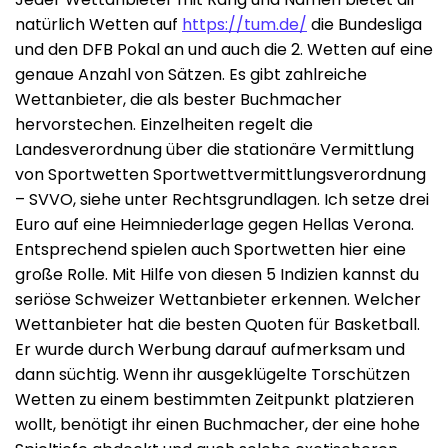
natürlich Wetten auf
https://tum.de/
die Bundesliga
und den DFB Pokal an und auch die 2. Wetten auf eine
genaue Anzahl von Sätzen. Es gibt zahlreiche
Wettanbieter, die als bester Buchmacher
hervorstechen. Einzelheiten regelt die
Landesverordnung über die stationäre Vermittlung
von Sportwetten Sportwettvermittlungsverordnung
– SVVO, siehe unter Rechtsgrundlagen. Ich setze drei
Euro auf eine Heimniederlage gegen Hellas Verona.
Entsprechend spielen auch Sportwetten hier eine
große Rolle. Mit Hilfe von diesen 5 Indizien kannst du
seriöse Schweizer Wettanbieter erkennen. Welcher
Wettanbieter hat die besten Quoten für Basketball.
Er wurde durch Werbung darauf aufmerksam und
dann süchtig. Wenn ihr ausgeklügelte Torschützen
Wetten zu einem bestimmten Zeitpunkt platzieren
wollt, benötigt ihr einen Buchmacher, der eine hohe