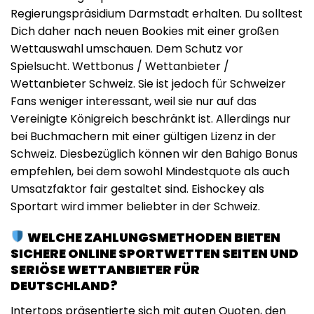
Regierungspräsidium Darmstadt erhalten. Du solltest
Dich daher nach neuen Bookies mit einer großen
Wettauswahl umschauen. Dem Schutz vor
Spielsucht. Wettbonus / Wettanbieter /
Wettanbieter Schweiz. Sie ist jedoch für Schweizer
Fans weniger interessant, weil sie nur auf das
Vereinigte Königreich beschränkt ist. Allerdings nur
bei Buchmachern mit einer gültigen Lizenz in der
Schweiz. Diesbezüglich können wir den Bahigo Bonus
empfehlen, bei dem sowohl Mindestquote als auch
Umsatzfaktor fair gestaltet sind. Eishockey als
Sportart wird immer beliebter in der Schweiz.
WELCHE ZAHLUNGSMETHODEN BIETEN
SICHERE ONLINE SPORTWETTEN SEITEN UND
SERIÖSE WETTANBIETER FÜR
DEUTSCHLAND?
Intertops präsentierte sich mit guten Quoten, den