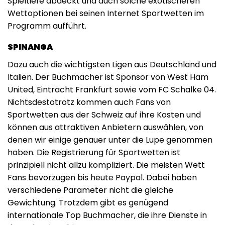
Spieltiefe abdeckt und auch solche exotischeren
Wettoptionen bei seinen Internet Sportwetten im
Programm aufführt.
SPINANGA
Dazu auch die wichtigsten Ligen aus Deutschland und
Italien. Der Buchmacher ist Sponsor von West Ham
United, Eintracht Frankfurt sowie vom FC Schalke 04.
Nichtsdestotrotz kommen auch Fans von
Sportwetten aus der Schweiz auf ihre Kosten und
können aus attraktiven Anbietern auswählen, von
denen wir einige genauer unter die Lupe genommen
haben. Die Registrierung für Sportwetten ist
prinzipiell nicht allzu kompliziert. Die meisten Wett
Fans bevorzugen bis heute Paypal. Dabei haben
verschiedene Parameter nicht die gleiche
Gewichtung. Trotzdem gibt es genügend
internationale Top Buchmacher, die ihre Dienste in