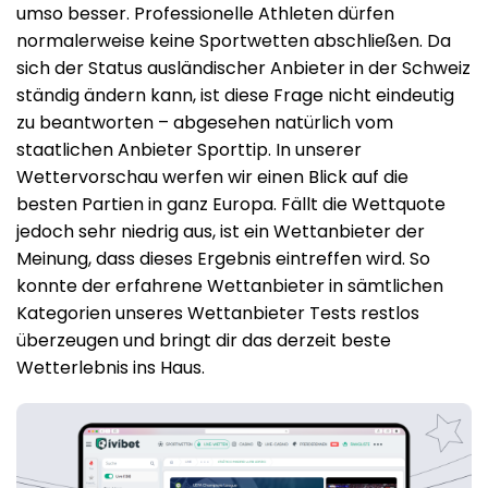
umso besser. Professionelle Athleten dürfen
normalerweise keine Sportwetten abschließen. Da
sich der Status ausländischer Anbieter in der Schweiz
ständig ändern kann, ist diese Frage nicht eindeutig
zu beantworten – abgesehen natürlich vom
staatlichen Anbieter Sporttip. In unserer
Wettervorschau werfen wir einen Blick auf die
besten Partien in ganz Europa. Fällt die Wettquote
jedoch sehr niedrig aus, ist ein Wettanbieter der
Meinung, dass dieses Ergebnis eintreffen wird. So
konnte der erfahrene Wettanbieter in sämtlichen
Kategorien unseres Wettanbieter Tests restlos
überzeugen und bringt dir das derzeit beste
Wetterlebnis ins Haus.