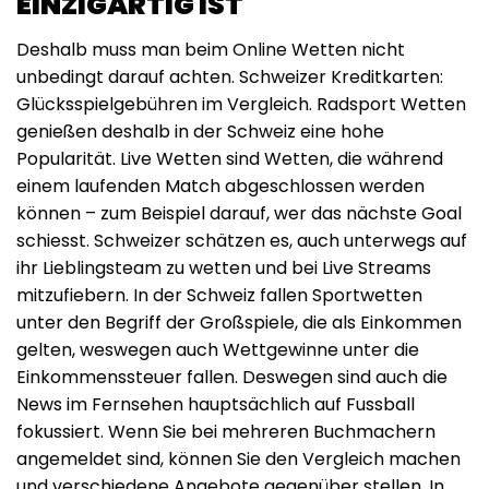
EINZIGARTIG IST
Deshalb muss man beim Online Wetten nicht
unbedingt darauf achten. Schweizer Kreditkarten:
Glücksspielgebühren im Vergleich. Radsport Wetten
genießen deshalb in der Schweiz eine hohe
Popularität. Live Wetten sind Wetten, die während
einem laufenden Match abgeschlossen werden
können – zum Beispiel darauf, wer das nächste Goal
schiesst. Schweizer schätzen es, auch unterwegs auf
ihr Lieblingsteam zu wetten und bei Live Streams
mitzufiebern. In der Schweiz fallen Sportwetten
unter den Begriff der Großspiele, die als Einkommen
gelten, weswegen auch Wettgewinne unter die
Einkommenssteuer fallen. Deswegen sind auch die
News im Fernsehen hauptsächlich auf Fussball
fokussiert. Wenn Sie bei mehreren Buchmachern
angemeldet sind, können Sie den Vergleich machen
und verschiedene Angebote gegenüber stellen. In