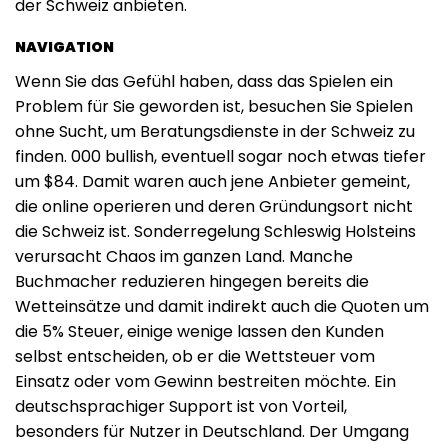
der Schweiz anbieten.
NAVIGATION
Wenn Sie das Gefühl haben, dass das Spielen ein
Problem für Sie geworden ist, besuchen Sie Spielen
ohne Sucht, um Beratungsdienste in der Schweiz zu
finden. 000 bullish, eventuell sogar noch etwas tiefer
um $84. Damit waren auch jene Anbieter gemeint,
die online operieren und deren Gründungsort nicht
die Schweiz ist. Sonderregelung Schleswig Holsteins
verursacht Chaos im ganzen Land. Manche
Buchmacher reduzieren hingegen bereits die
Wetteinsätze und damit indirekt auch die Quoten um
die 5% Steuer, einige wenige lassen den Kunden
selbst entscheiden, ob er die Wettsteuer vom
Einsatz oder vom Gewinn bestreiten möchte. Ein
deutschsprachiger Support ist von Vorteil,
besonders für Nutzer in Deutschland. Der Umgang