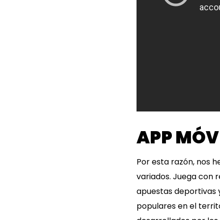
APP MÓVI
Por esta razón, nos 
variados. Juega con r
apuestas deportivas y
populares en el territ