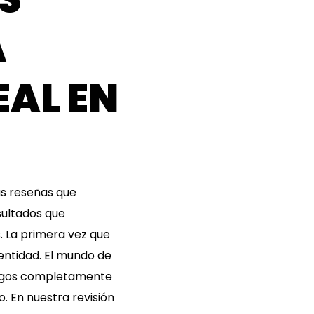
A
EAL EN
as reseñas que
sultados que
 La primera vez que
dentidad. El mundo de
juegos completamente
 En nuestra revisión