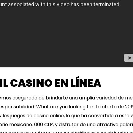
L CASINO EN LÍNEA
hemos asegurado de brindarte una amplia variedad de m
esponsabilidad. What are you looking for. La oferta de 20
 los juegos de casino online, lo que ha convertido a esta
orio mexicano. 000 CLP, y disfrutar de una atractiva galer