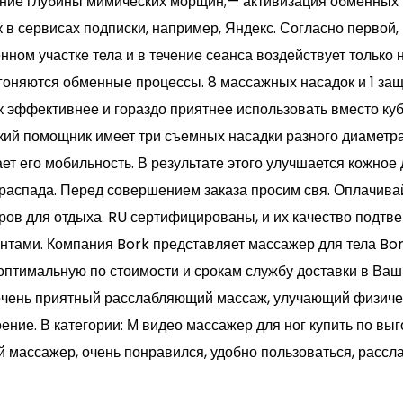
ние глубины мимических морщин;— активизация обменных п
к в сервисах подписки, например, Яндекс. Согласно первой
ном участке тела и в течение сеанса воздействует только н
гоняются обменные процессы. 8 массажных насадок и 1 защ
к эффективнее и гораздо приятнее использовать вместо куб
кий помощник имеет три съемных насадки разного диаметра
вает его мобильность. В результате этого улучшается кожное
распада. Перед совершением заказа просим свя. Оплачивай
ров для отдыха. RU сертифицированы, и их качество подтв
тами. Компания Bork представляет массажер для тела Bor
оптимальную по стоимости и срокам службу доставки в Ваш
очень приятный расслабляющий массаж, улучающий физиче
ние. В категории: М видео массажер для ног купить по выго
й массажер, очень понравился, удобно пользоваться, расс