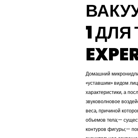
ВАКУ
1 ДЛЯ
EXPE
Домашний микронидлин
«уставшим» видом лица
характеристики, а пос
звуковолновое воздей
веса, причиной котор
объемов тела;— сущес
контуров фигуры;— по