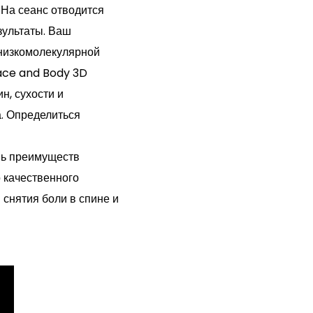
 На сеанс отводится
зультаты. Ваш
 низкомолекулярной
ace and Body 3D
н, сухости и
а. Определиться
ь преимуществ
 качественного
снятия боли в спине и