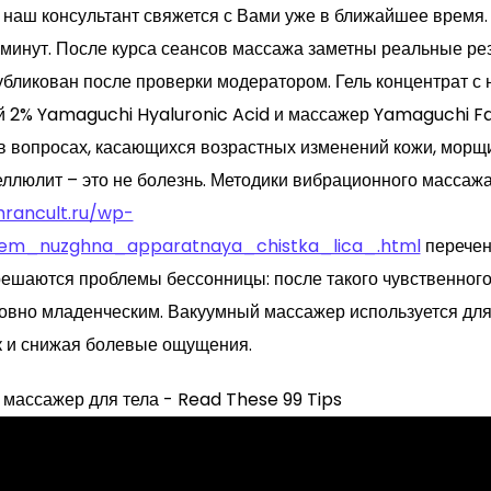
 наш консультант свяжется с Вами уже в ближайшее время.
 минут. После курса сеансов массажа заметны реальные ре
убликован после проверки модератором. Гель концентрат с
й 2% Yamaguchi Hyaluronic Acid и массажер Yamaguchi F
в вопросах, касающихся возрастных изменений кожи, морщи
еллюлит – это не болезнь. Методики вибрационного массаж
hrancult.ru/wp-
hem_nuzghna_apparatnaya_chistka_lica_.html
перечен
решаются проблемы бессонницы: после такого чувственного
ловно младенческим. Вакуумный массажер используется для 
к и снижая болевые ощущения.