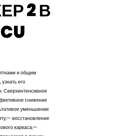
Р 2 В
ACU
ятнами и общим
 узнать его
йн. Сверхинтенсивное
ффективное снижение
льтативое уменьшение
иту;— восстановление
ового каркаса;—