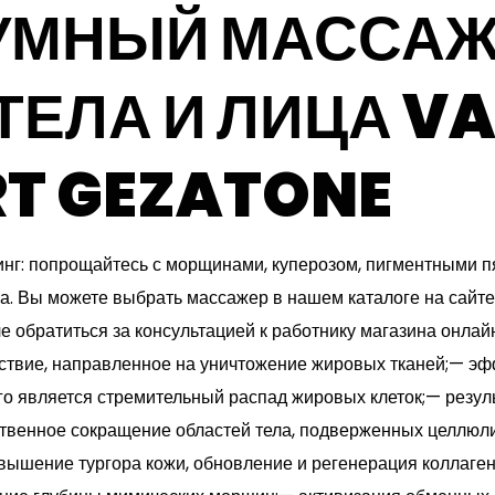
УМНЫЙ МАССАЖЕ
 ТЕЛА И ЛИЦА V
RT GEZATONE
г: попрощайтесь с морщинами, куперозом, пигментными п
. Вы можете выбрать массажер в нашем каталоге на сайте,
ле обратиться за консультацией к работнику магазина онла
ствие, направленное на уничтожение жировых тканей;— э
ого является стремительный распад жировых клеток;— резу
твенное сокращение областей тела, подверженных целлюл
вышение тургора кожи, обновление и регенерация коллаген