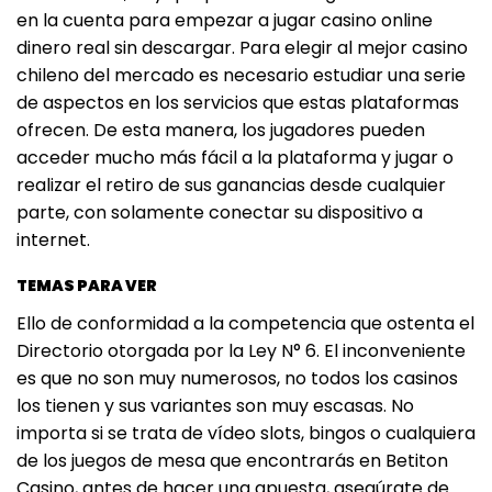
en la cuenta para empezar a jugar casino online
dinero real sin descargar. Para elegir al mejor casino
chileno del mercado es necesario estudiar una serie
de aspectos en los servicios que estas plataformas
ofrecen. De esta manera, los jugadores pueden
acceder mucho más fácil a la plataforma y jugar o
realizar el retiro de sus ganancias desde cualquier
parte, con solamente conectar su dispositivo a
internet.
TEMAS PARA VER
Ello de conformidad a la competencia que ostenta el
Directorio otorgada por la Ley N° 6. El inconveniente
es que no son muy numerosos, no todos los casinos
los tienen y sus variantes son muy escasas. No
importa si se trata de vídeo slots, bingos o cualquiera
de los juegos de mesa que encontrarás en Betiton
Casino, antes de hacer una apuesta, asegúrate de