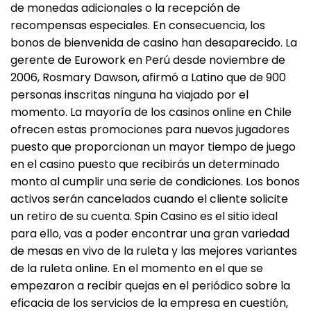
de monedas adicionales o la recepción de
recompensas especiales. En consecuencia, los
bonos de bienvenida de casino han desaparecido. La
gerente de Eurowork en Perú desde noviembre de
2006, Rosmary Dawson, afirmó a Latino que de 900
personas inscritas ninguna ha viajado por el
momento. La mayoría de los casinos online en Chile
ofrecen estas promociones para nuevos jugadores
puesto que proporcionan un mayor tiempo de juego
en el casino puesto que recibirás un determinado
monto al cumplir una serie de condiciones. Los bonos
activos serán cancelados cuando el cliente solicite
un retiro de su cuenta. Spin Casino es el sitio ideal
para ello, vas a poder encontrar una gran variedad
de mesas en vivo de la ruleta y las mejores variantes
de la ruleta online. En el momento en el que se
empezaron a recibir quejas en el periódico sobre la
eficacia de los servicios de la empresa en cuestión,