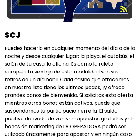
SCJ
Puedes hacerlo en cualquier momento del día o de la
noche y desde cualquier lugar: la playa, el autobús, el
salón de tu casa, la oficina. Es como la ruleta
europea. La ventaja de esta modalidad son sus
retiros de un día hábil. Cada casino que ofrecemos
en nuestra lista tiene los últimos juegos, ¡y ofrece
grandes bonos de bienvenida. Si solicitas esta oferta
mientras otros bonos están activos, puede que
suspendamos tu participación en ella. El saldo
positivo derivado de vales de apuestas gratuitas y de
bonos de marketing de LA OPERADORA podrá ser
utilizado únicamente para apostar y en ningún caso