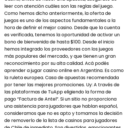
leer con atención cuáles son las reglas del juego.
Como hemos dicho anteriormente, la oferta de
juegos es uno de los aspectos fundamentales a la
hora de definir el mejor casino. Desde que la cuenta
es verificada, tenemos la oportunidad de activar un
bono de bienvenida de hasta $100. Desde el inicio
hemos integrado los proveedores con los juegos
más populares del mercado, y que tienen un gran
reconocimiento por su alta calidad. Acá podés
aprender a jugar casino online en Argentina. Es como
la ruleta europea. Casa de apuestas recomendada
por tener las mejores promociones. Uy: A través de
las plataformas de TuApp eligiendo la forma de
pago “Factura de Antel”. Si un sitio no proporciona
una asistencia para jugadores que hablan español,
consideramos que no es apto y tomamos la decisión
de removerlo de la lista de casinos para jugadores
de Chile de inmediato. Son divertidos, emocionantes