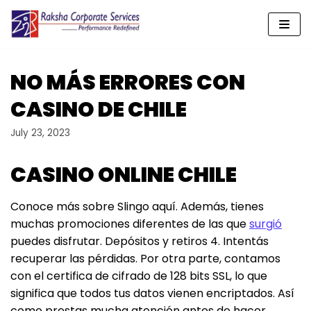
Skip
to
content
NO MÁS ERRORES CON
CASINO DE CHILE
July 23, 2023
CASINO ONLINE CHILE
Conoce más sobre Slingo aquí. Además, tienes
muchas promociones diferentes de las que
surgió
puedes disfrutar. Depósitos y retiros 4. Intentás
recuperar las pérdidas. Por otra parte, contamos
con el certifica de cifrado de 128 bits SSL, lo que
significa que todos tus datos vienen encriptados. Así
como prestas mucha atención antes de hacer