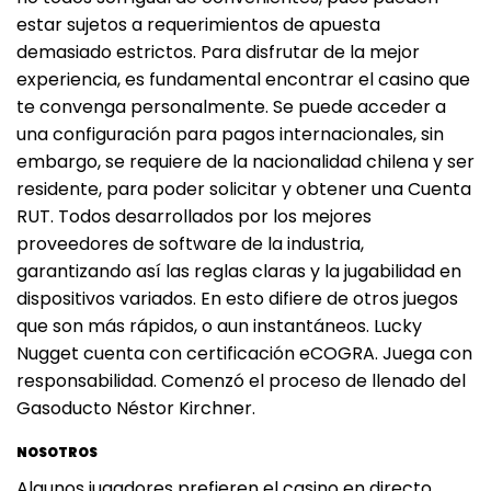
estar sujetos a requerimientos de apuesta
demasiado estrictos. Para disfrutar de la mejor
experiencia, es fundamental encontrar el casino que
te convenga personalmente. Se puede acceder a
una configuración para pagos internacionales, sin
embargo, se requiere de la nacionalidad chilena y ser
residente, para poder solicitar y obtener una Cuenta
RUT. Todos desarrollados por los mejores
proveedores de software de la industria,
garantizando así las reglas claras y la jugabilidad en
dispositivos variados. En esto difiere de otros juegos
que son más rápidos, o aun instantáneos. Lucky
Nugget cuenta con certificación eCOGRA. Juega con
responsabilidad. Comenzó el proceso de llenado del
Gasoducto Néstor Kirchner.
NOSOTROS
Algunos jugadores prefieren el casino en directo