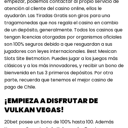
empezar, podemos contactar al propio servicio de
atención al cliente del casino online, ellos le
ayudarán. Las Tiradas Gratis son giros para una
tragamonedas que nos regala el casino en cambio
de un depósito, generalmente. Todos los casinos que
tengan licencias otorgadas por organismos oficiales
son 100% seguros debido a que resguardan a sus
jugadores con leyes internacionales. Best Mexican
Slots Site Betmotion. Puedes jugar a los juegos más
clásicos y a los más innovadores, y recibir un bono de
bienvenida en tus 3 primeros depósitos. Por otra
parte, recuerda que tenemos el mejor casino de
pago de Chile.
¡EMPIEZA A DISFRUTAR DE
VULKAN VEGAS!
20bet posee un bono de 100% hasta 100. Además