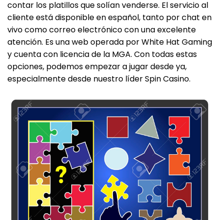
contar los platillos que solían venderse. El servicio al
cliente está disponible en español, tanto por chat en
vivo como correo electrónico con una excelente
atención. Es una web operada por White Hat Gaming
y cuenta con licencia de la MGA. Con todas estas
opciones, podemos empezar a jugar desde ya,
especialmente desde nuestro líder Spin Casino.