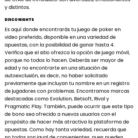
y distintos.
DISCO NIGHTS
Es aquí donde encontrarás tu juego de poker en
video preferido, disponible en una variedad de
apuestas, con la posibilidad de ganar hasta 4.
Verifica que el sitio ofrezca la opción de juego móvil,
porque no todos lo hacen. Deberás ser mayor de
edad y no encontrarte en una situación de
autoexclusión, es decir, no haber solicitado
previamente que incluyan tu nombre en un registro
de jugadores con problemas. Encontramos marcas
destacadas como Evolution, Betsoft, Rival y
Pragmatic Play. También, puede ocurrir que este tipo
de bono sea ofrecido a nuevos usuarios con el
propósito de hacer más atractiva la plataforma de
apuestas. Como hay tanta variedad, recuerda que
no todos son igual de convenientes, pues pueden