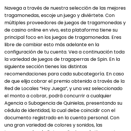
Navega a través de nuestra selección de las mejores
tragamonedas, escoje un juego y diviértete. Con
múltiples proveedores de juegos de tragamonedas y
de casino online en vivo, esta plataforma tiene su
principal foco en los juegos de tragamonedas. Eres
libre de cambiar esto más adelante en la
configuración de tu cuenta. Vea a continuación toda
la variedad de juegos de tragaperras de Spin. En la
siguiente sección tienes las distintas
recomendaciones para cada subcategoría. En caso
de que elija cobrar el premio obtenido a través de la
Red de Locales “Hoy Juega”, y una vez seleccionado
el monto a cobrar, podrá concurrir a cualquier
Agencia o Subagencia de Quinielas, presentando su
cédula de identidad, la cual debe coincidir con el
documento registrado en la cuenta personal. Con
una gran variedad de colores y sonidos, las