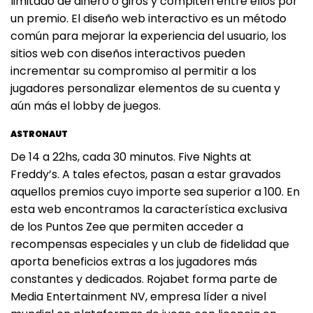
limitado de dinero o giros y compiten entre ellos por
un premio. El diseño web interactivo es un método
común para mejorar la experiencia del usuario, los
sitios web con diseños interactivos pueden
incrementar su compromiso al permitir a los
jugadores personalizar elementos de su cuenta y
aún más el lobby de juegos.
ASTRONAUT
De 14 a 22hs, cada 30 minutos. Five Nights at
Freddy’s. A tales efectos, pasan a estar gravados
aquellos premios cuyo importe sea superior a 100. En
esta web encontramos la característica exclusiva
de los Puntos Zee que permiten acceder a
recompensas especiales y un club de fidelidad que
aporta beneficios extras a los jugadores más
constantes y dedicados. Rojabet forma parte de
Media Entertainment NV, empresa líder a nivel