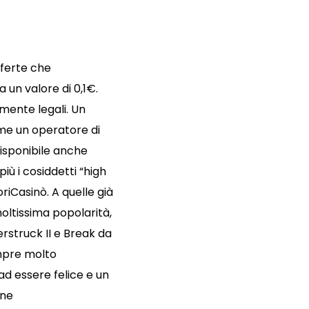
fferte che
 un valore di 0,1€.
amente legali. Un
ome un operatore di
isponibile anche
ù i cosiddetti “high
riCasinò. A quelle già
ltissima popolarità,
rstruck II e Break da
empre molto
d essere felice e un
ine