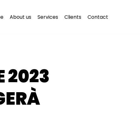
e
About us
Services
Clients
Contact
E 2023
GGERÀ