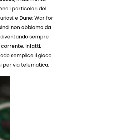
ne i particolari del
curiosi, e Dune: War for
quindi non abbiamo da
ta diventando sempre
orrente. Infatti,
 modo semplice il gioco
i per via telematica.