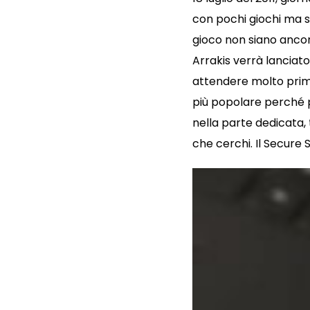
con pochi giochi ma si
gioco non siano ancora 
Arrakis verrà lanciat
attendere molto prima
più popolare perché pu
nella parte dedicata, 
che cerchi. Il Secure 