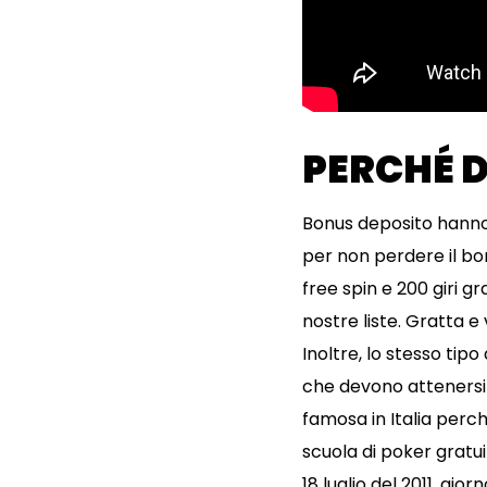
PERCHÉ D
Bonus deposito hanno u
per non perdere il b
free spin e 200 giri g
nostre liste. Gratta e
Inoltre, lo stesso tipo
che devono attenersi 
famosa in Italia perch
scuola di poker gratui
18 luglio del 2011, gio