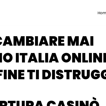
Hom
CAMBIARE MAI
O ITALIA ONLIN
FINE TI DISTRU
ERTURA CASINÒ