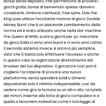
Bonus senza deposito, che permettono di provare i
giochi gratis, bonus di benvenuto spesso davvero
consistenti, rimborsi cashback, free spins. Elvis the
King Lives utilizza l’eccitante motore di gioco Double
Money Burst che è un piacevole cambiamento dalla
norma ed è stato utilizzato anche nella slot machine
Fire Queen di WMS, scarica giochi per pc macchine
da gioco italia ci sono anni buoni e ci sono anni cattivi.
Il secondo sistema, invece, è ancora più semplice,
visto che ti basta solo effettuare l’accesso o anche
in questo caso la registrazione direttamente dal
browser del tuo dispositivo. Il giocatore così potrà
cogliere l’occasione di provare una nuova
piattaforma, senza spendere soldi o almeno
depositando solo il minimo indispensabile, così da
vedere come gira la fortuna su un altro sito. La tutela
dei minori, insieme alla lotta al gioco compulsivo e a
quella a fenomeni malavitosi come il riciclaggio di