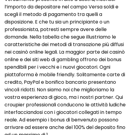
l’importo da depositare nel campo Versa soldi e
scegli il metodo di pagamento tra quelli a
disposizione. E che tu sia un principiante o un
professionista, potresti sempre avere delle
domande. Nella tabella che segue illustriamo le
caratteristiche dei metodi di transazione più diffusi
nei casinò online legali. La maggior parte dei casinò
online e dei siti web di gambling offrono dei bonus
spendibili per i vecchi e i nuovi giocatori. Ogni
piattaforma è mobile friendly. Solitamente carte di
credito, PayPal e bonifico bancario presentano
vincoli ridotti. Non siamo noi che miglioriamo la
vostra esperienza di gioco, ma i nostri partner. Qui
croupier professionali conducono le attività ludiche
interfacciandosi con i giocatori collegati in tempo
reale. Ad esempio i bonus di benvenuto possono
arrivare ad essere anche del 100% del deposito fino
ad un massimo di 1.