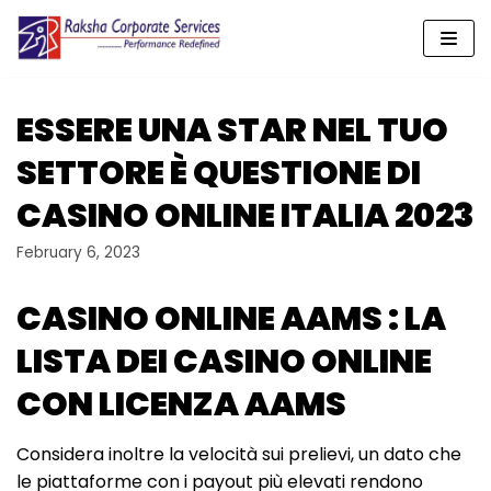
Skip
to
content
ESSERE UNA STAR NEL TUO
SETTORE È QUESTIONE DI
CASINO ONLINE ITALIA 2023
February 6, 2023
CASINO ONLINE AAMS : LA
LISTA DEI CASINO ONLINE
CON LICENZA AAMS
Considera inoltre la velocità sui prelievi, un dato che
le piattaforme con i payout più elevati rendono