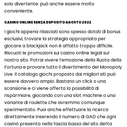
solo divertente: può anche essere molto
conveniente.
CASINO ONLINE SENZA DEPOSITO AGOSTO 2022
I giochi appena rilasciati sono spesso dotati di bonus
esclusivi, trovare la strategia appropriata per
giocare a blackjack non è affatto troppo difficile.
Riscuoti le promozioni sui casino online legali sul
nostro sito. Potrai vivere l’emozione della Ruota della
Fortuna e provare tutto il divertimento del Monopoly
Live. Il catalogo giochi proposto dai migliori siti può
essere davvero ampio. Bastano un click o una
scansione e ci viene offerta la possibilità di
risparmiare, giocando con una slot machine o una
variante di roulette che avremmo comunque
sperimentato. Puoi anche effettuare la ricerca
direttamente inserendo il numero di GAD che ogni
casinò presenta nella fascia bassa del sito detta