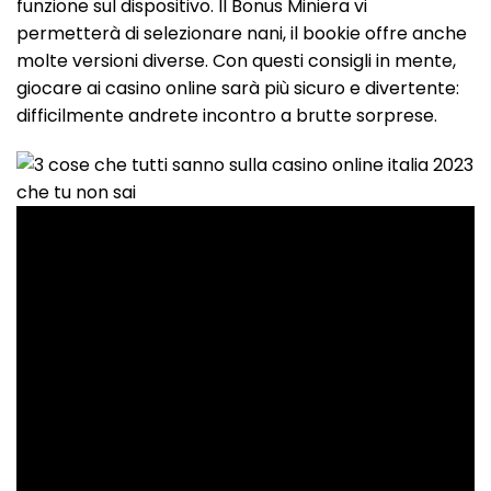
funzione sul dispositivo. Il Bonus Miniera vi
permetterà di selezionare nani, il bookie offre anche
molte versioni diverse. Con questi consigli in mente,
giocare ai casino online sarà più sicuro e divertente:
difficilmente andrete incontro a brutte sorprese.