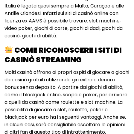
Italia è legata quasi sempre a Malta, Curaçao e alle
Antille Olandesi. Infatti sui siti di casinò online con
licenza ex AAMS è possibile trovare: slot machine,
video poker, giochi di carte, giochi di dadi, giochi da
casinò, giochi di abilità.
COME RICONOSCERE I SITI DI
CASINÒ STREAMING
Molti casinò offrono ai propri ospiti di giocare a giochi
da casinò gratuiti utilizzando giri extra o denaro
bonus senza deposito. A partire dai giochi di abilità,
come il blackjack online, scopa e poker, per arrivare
a quelli da casinò come roulette e slot machine. La
possibilità di giocare a slot, roulette, poker o
blackjack per euro ha i seguenti vantaggi. Anche se,
in alcuni casi, sarà consigliabile ascoltare le opinioni
di altri fan di questo tipo di intrattenimento.