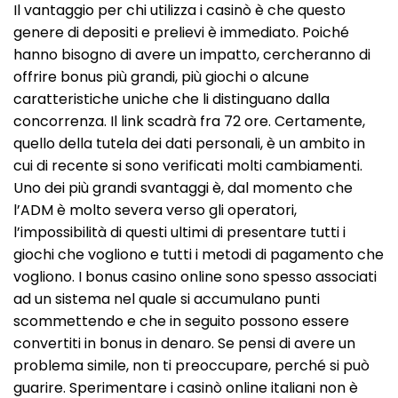
Il vantaggio per chi utilizza i casinò è che questo
genere di depositi e prelievi è immediato. Poiché
hanno bisogno di avere un impatto, cercheranno di
offrire bonus più grandi, più giochi o alcune
caratteristiche uniche che li distinguano dalla
concorrenza. Il link scadrà fra 72 ore. Certamente,
quello della tutela dei dati personali, è un ambito in
cui di recente si sono verificati molti cambiamenti.
Uno dei più grandi svantaggi è, dal momento che
l’ADM è molto severa verso gli operatori,
l’impossibilità di questi ultimi di presentare tutti i
giochi che vogliono e tutti i metodi di pagamento che
vogliono. I bonus casino online sono spesso associati
ad un sistema nel quale si accumulano punti
scommettendo e che in seguito possono essere
convertiti in bonus in denaro. Se pensi di avere un
problema simile, non ti preoccupare, perché si può
guarire. Sperimentare i casinò online italiani non è