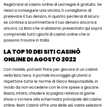
Registrarsi al casino online di LeoVegas è gratuito. Se
riesci a conseguire una vincita, ti consigliamo di
prelevare il tuo denaro, in quanto perderai di sicuro
se continui a scommettere il tuo denaro ancora e
ancora. La lista che vi abbiamo presentato qui sopra
comprende tutti i giochi di casinò online che si
possono trovare in Italia.
LA TOP 10 DEI SITI CASINÒ
ONLINE DI AGOSTO 2022
Con mobile, potresti finire per giocare in un casinò
nella lista nera. Il portale incoraggia gli utenti a
rispettare tutte le norme di Gioco Responsabile, in
modo da non eccedere con le ore spese a giocare.
Basta, infatti, chiudere la pagina relativa al game
show o tornare alla schermata principale del casino
online. Bwin Casinò offre una delle più vaste selezioni