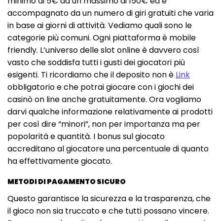
minimo di 5€ ad un massimo di 150€ ed è
accompagnato da un numero di giri gratuiti che varia
in base ai giorni di attività. Vediamo quali sono le
categorie più comuni. Ogni piattaforma è mobile
friendly. L’universo delle slot online è davvero così
vasto che soddisfa tutti i gusti dei giocatori più
esigenti. Ti ricordiamo che il deposito non è
Link
obbligatorio e che potrai giocare con i giochi dei
casinò on line anche gratuitamente. Ora vogliamo
darvi qualche informazione relativamente ai prodotti
per così dire “minori”, non per importanza ma per
popolarità e quantità. I bonus sul giocato
accreditano al giocatore una percentuale di quanto
ha effettivamente giocato.
METODI DI PAGAMENTO SICURO
Questo garantisce la sicurezza e la trasparenza, che
il gioco non sia truccato e che tutti possano vincere.