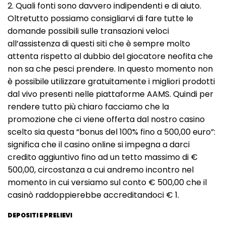
2. Quali fonti sono davvero indipendenti e di aiuto.
Oltretutto possiamo consigliarvi di fare tutte le
domande possibili sulle transazioni veloci
all’assistenza di questi siti che è sempre molto
attenta rispetto al dubbio del giocatore neofita che
non sa che pesci prendere. In questo momento non
è possibile utilizzare gratuitamente i migliori prodotti
dal vivo presenti nelle piattaforme AAMS. Quindi per
rendere tutto più chiaro facciamo che la
promozione che ci viene offerta dal nostro casino
scelto sia questa “bonus del 100% fino a 500,00 euro”:
significa che il casino online si impegna a darci
credito aggiuntivo fino ad un tetto massimo di €
500,00, circostanza a cui andremo incontro nel
momento in cui versiamo sul conto € 500,00 che il
casinò raddoppierebbe accreditandoci € 1.
DEPOSITI E PRELIEVI