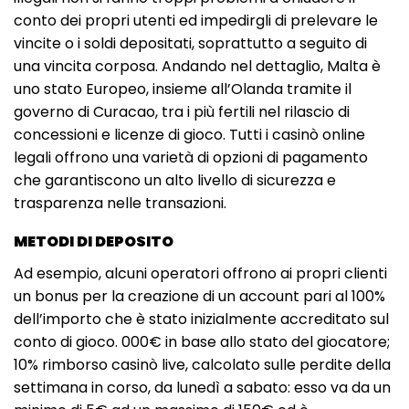
conto dei propri utenti ed impedirgli di prelevare le
vincite o i soldi depositati, soprattutto a seguito di
una vincita corposa. Andando nel dettaglio, Malta è
uno stato Europeo, insieme all’Olanda tramite il
governo di Curacao, tra i più fertili nel rilascio di
concessioni e licenze di gioco. Tutti i casinò online
legali offrono una varietà di opzioni di pagamento
che garantiscono un alto livello di sicurezza e
trasparenza nelle transazioni.
METODI DI DEPOSITO
Ad esempio, alcuni operatori offrono ai propri clienti
un bonus per la creazione di un account pari al 100%
dell’importo che è stato inizialmente accreditato sul
conto di gioco. 000€ in base allo stato del giocatore;
10% rimborso casinò live, calcolato sulle perdite della
settimana in corso, da lunedì a sabato: esso va da un