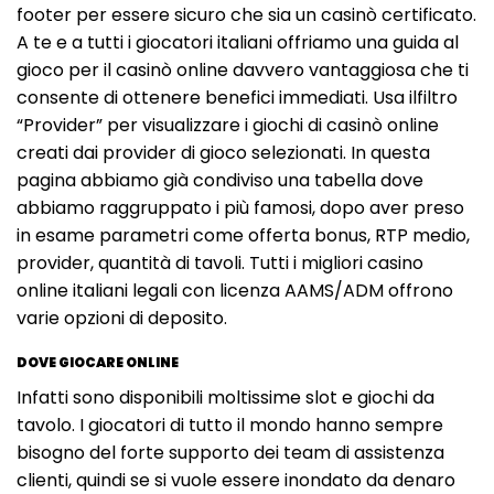
footer per essere sicuro che sia un casinò certificato.
A te e a tutti i giocatori italiani offriamo una guida al
gioco per il casinò online davvero vantaggiosa che ti
consente di ottenere benefici immediati. Usa ilfiltro
“Provider” per visualizzare i giochi di casinò online
creati dai provider di gioco selezionati. In questa
pagina abbiamo già condiviso una tabella dove
abbiamo raggruppato i più famosi, dopo aver preso
in esame parametri come offerta bonus, RTP medio,
provider, quantità di tavoli. Tutti i migliori casino
online italiani legali con licenza AAMS/ADM offrono
varie opzioni di deposito.
DOVE GIOCARE ONLINE
Infatti sono disponibili moltissime slot e giochi da
tavolo. I giocatori di tutto il mondo hanno sempre
bisogno del forte supporto dei team di assistenza
clienti, quindi se si vuole essere inondato da denaro