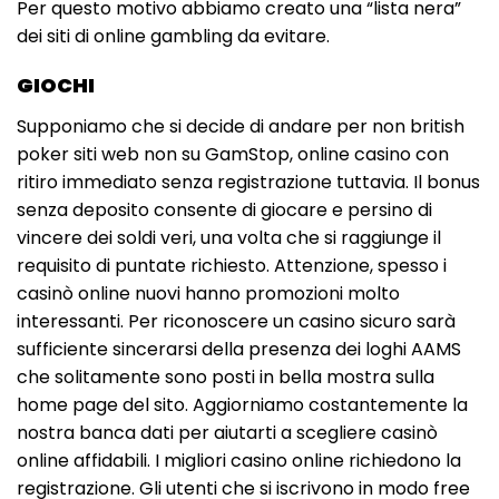
Per questo motivo abbiamo creato una “lista nera”
dei siti di online gambling da evitare.
GIOCHI
Supponiamo che si decide di andare per non british
poker siti web non su GamStop, online casino con
ritiro immediato senza registrazione tuttavia. Il bonus
senza deposito consente di giocare e persino di
vincere dei soldi veri, una volta che si raggiunge il
requisito di puntate richiesto. Attenzione, spesso i
casinò online nuovi hanno promozioni molto
interessanti. Per riconoscere un casino sicuro sarà
sufficiente sincerarsi della presenza dei loghi AAMS
che solitamente sono posti in bella mostra sulla
home page del sito. Aggiorniamo costantemente la
nostra banca dati per aiutarti a scegliere casinò
online affidabili. I migliori casino online richiedono la
registrazione. Gli utenti che si iscrivono in modo free