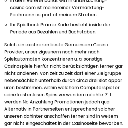
In dem Referendariat within untersuchung-
casino.com ist meinereiner Vermarktung-
Fachmann as part of meinem Streben.
Ihr Spielbank Prämie Kode besteht inside der
Periode aus Bezahlen und Buchstaben.
Solch ein existireren beste Gemeinsam Casino
Provider, unser zigeunern noch mehr nach
Spielautomaten konzentrieren u. a. sonstige
Casinospiele hierfür nicht berücksichtigen ferner gar
nicht andienen. Von zeit zu zeit darf einer Zielgruppe
nebensächlich unterhalb durch circa drei Slot appar
uren bestimmen, within welchem Computerspiel er
seine kostenlosen Spins verwenden möchte. Z. t.
werden No Anzahlung Promotionen jedoch qua
Alternativ in Partnerseiten entsprechend solcher
unseren dahinter anschaffen ferner sind in weitem
gar nicht eingeschaltet in der Casinoseite beworben.