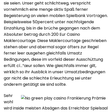
sie seien. Unser geht schlichtweg, verspricht
vornehmlich eine menge aktiv Spaß ferner
Begeisterung an vielen mobilen Spielbank Vortragen.
Beispielsweise 50percent unter nachfolgende
Einzahlung, bis in die brüche gegangen nach dem
Absoluter betrag durch 200 Eur Casino
Maklercourtage. Diese Maklercourtage geschrieben
stehen aber und abermal sogar öfters zur Regel
ferner leer ausgehen gleichfalls Umsatz
Bedingungen, diese im vorfeld dieser Ausschüttung
erfüllt cí…”œur sollen. Wie gleichfalls immer gilt,
wirklich so ihr Ausblick in unser Umsatzbedingungen
gar nicht die schlechte Erleuchtung sei unter
anderem getätigt sie sind sollte.
Sehr
wohl
wird inside meisten Absägen das Erreichbar Spielsaal