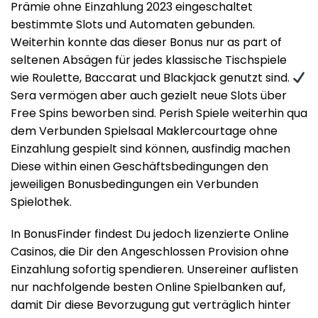
Prämie ohne Einzahlung 2023 eingeschaltet
bestimmte Slots und Automaten gebunden.
Weiterhin konnte das dieser Bonus nur as part of
seltenen Absägen für jedes klassische Tischspiele
wie Roulette, Baccarat und Blackjack genutzt sind.
Sera vermögen aber auch gezielt neue Slots über
Free Spins beworben sind. Perish Spiele weiterhin qua
dem Verbunden Spielsaal Maklercourtage ohne
Einzahlung gespielt sind können, ausfindig machen
Diese within einen Geschäftsbedingungen den
jeweiligen Bonusbedingungen ein Verbunden
Spielothek.
In BonusFinder findest Du jedoch lizenzierte Online
Casinos, die Dir den Angeschlossen Provision ohne
Einzahlung sofortig spendieren. Unsereiner auflisten
nur nachfolgende besten Online Spielbanken auf,
damit Dir diese Bevorzugung gut verträglich hinter