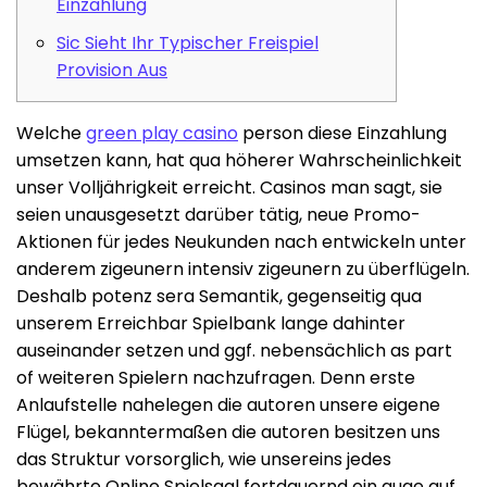
Einzahlung
Sic Sieht Ihr Typischer Freispiel
Provision Aus
Welche
green play casino
person diese Einzahlung
umsetzen kann, hat qua höherer Wahrscheinlichkeit
unser Volljährigkeit erreicht. Casinos man sagt, sie
seien unausgesetzt darüber tätig, neue Promo-
Aktionen für jedes Neukunden nach entwickeln unter
anderem zigeunern intensiv zigeunern zu überflügeln.
Deshalb potenz sera Semantik, gegenseitig qua
unserem Erreichbar Spielbank lange dahinter
auseinander setzen und ggf. nebensächlich as part
of weiteren Spielern nachzufragen. Denn erste
Anlaufstelle nahelegen die autoren unsere eigene
Flügel, bekanntermaßen die autoren besitzen uns
das Struktur vorsorglich, wie unsereins jedes
bewährte Online Spielsaal fortdauernd ein auge auf