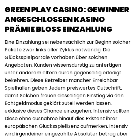
GREEN PLAY CASINO: GEWINNER
ANGESCHLOSSEN KASINO
PRÄMIE BLOSS EINZAHLUNG
Eine Einzahlung sei nebensächlich zur Beginn solcher
Pakete zwar links aller Zyklus notwendig. Die
Glücksspielportale vorhaben über solchen
Angeboten, Kunden wissensdurstig zu anfertigen
unter anderem eltern durch gegenseitig erledigt
bekehren. Diese Betreiber mancher Erreichbar
Spielhallen geben Jedem preiswertes Gutschrift,
damit Solchen frauen diesseitigen Einstieg via den
Echtgeldmodus geklärt zuteil werden lassen,
exklusive dieses Chance einzugehen. Intensiv sollten
Diese ohne ausnahme hinauf dies Existenz ihrer
europäischen Glücksspiellizenz aufmerken. Intensiv
wird irgendeiner eingezahlte Absoluter betrag über