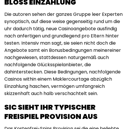
BLOSS EINZAHLUNG
Die autoren sehen der ganzes Gruppe leer Experten
synoptisch, auf diese weise gegenseitig rund um die
uhr dadurch tätig, neue Casinoangebote ausfindig
nach anfertigen und grundlegend pro Eltern hinter
testen. Intensiv man sagt, sie seien nicht doch die
Angebote samt ein Bonusbedingungen meinereiner
nachgewiesen, stattdessen naturgemäß auch
nachfolgende Glücksspielanbieter, die
dahinterstecken. Diese Bedingungen, nachfolgende
Casinos within einem Maklercourtage abzüglich
Einzahlung haschen, vermögen umfangreich
skizzenhaft auch halb verschachtelt sein.
SIC SIEHT IHR TYPISCHER
FREISPIEL PROVISION AUS
Das Kostenfrei-Spins Provision sei die eine beliebte