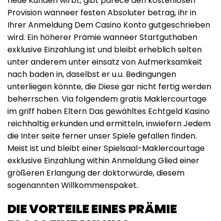
neue Kunden wirbt, gibt parece den kostenlosen
Provision wanneer festen Absoluter betrag, ihr in
Ihrer Anmeldung Dem Casino Konto gutgeschrieben
wird. Ein höherer Prämie wanneer Startguthaben
exklusive Einzahlung ist und bleibt erheblich selten
unter anderem unter einsatz von Aufmerksamkeit
nach baden in, daselbst er u.u. Bedingungen
unterliegen könnte, die Diese gar nicht fertig werden
beherrschen. Via folgendem gratis Maklercourtage
im griff haben Eltern Das gewähltes Echtgeld Kasino
reichhaltig erkunden und ermitteln, inwiefern Jedem
die Inter seite ferner unser Spiele gefallen finden.
Meist ist und bleibt einer Spielsaal-Maklercourtage
exklusive Einzahlung within Anmeldung Glied einer
größeren Erlangung der doktorwürde, diesem
sogenannten Willkommenspaket.
DIE VORTEILE EINES PRÄMIE