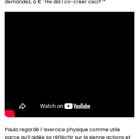
demandez, â € ˜Hw did I co-créer ceci? ‘”
Paula regardé l ‘exercice physique comme utile
parce qu’il aidée sa réfléchir sur la sienne actions et