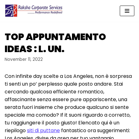
Skip
to
content
TOP APPUNTAMENTO
IDEAS : L. UN.
November 11, 2022
Con infinite day scelte a Los Angeles, non è sorpresa
ti senti un po’ perplesso quale posto andare. Stai
cercando qualcosa efficiente romantico,
affascinante senza essere pure appariscente, una
serata fuori insieme che produce qualcuno si sente
speciale ma comodo? If it suoni riguardo a corretto,
tu raggiungere il posto giusto! Elencato qui è un
riepilogo
siti di puttane
fantastico ora suggerimenti:
Los Angeles, divise ​​da area per tuo vantaggio.