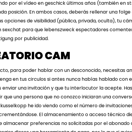
do por el vídeo en geschick últimos años (también en st
da posición. En ambos casos, deberás rellenar una folg
sus opciones de visibilidad (pública, privada, oculta), tu c
n sexchat para que lebenszweck espectadores comenten, 
igung por publicidad.
EATORIO CAM
cto, para poder hablar con un desconocido, necesitas an
 tenga en tus circulos si antes nunca habías hablado con
 enviar una invitación y que tu interlocutor la acepte. Ha
r que una persona que no conozco iniciaran una convers
 kusselkopp he ido viendo como el número de invitacione
ncrementándose. El almacenamiento o acceso técnico di
 de almacenar preferencias no solicitadas por el abonado