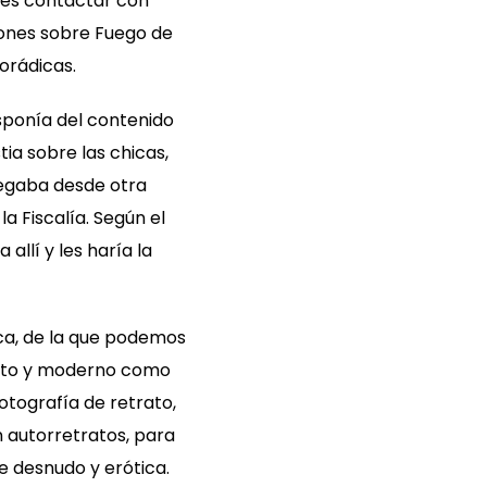
eres contactar con
iones sobre Fuego de
orádicas.
isponía del contenido
ia sobre las chicas,
egaba desde otra
a Fiscalía. Según el
allí y les haría la
ica, de la que podemos
tinto y moderno como
otografía de retrato,
n autorretratos, para
e desnudo y erótica.