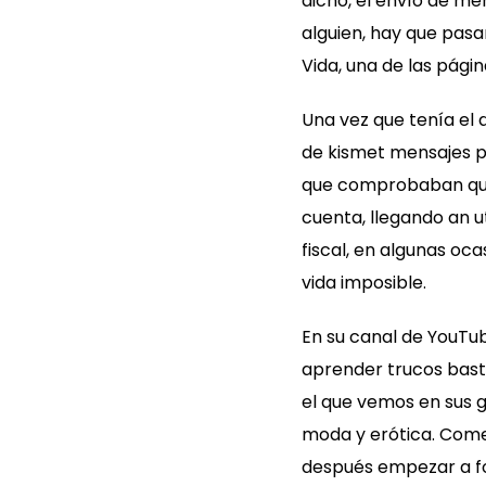
dicho, el envío de me
alguien, hay que pasa
Vida, una de las pági
Una vez que tenía el 
de kismet mensajes pa
que comprobaban que 
cuenta, llegando an ut
fiscal, en algunas ocas
vida imposible.
En su canal de YouTub
aprender trucos bast
el que vemos en sus g
moda y erótica. Comen
después empezar a fot