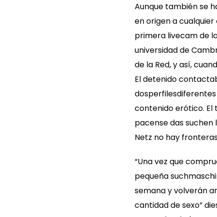
Aunque también se ha
en origen a cualquie
primera livecam de la
universidad de Cambr
de la Red, y así, cua
El detenido contacta
dosperfilesdiferente
contenido erótico. El
pacense das suchen l
Netz no hay fronteras
“Una vez que compru
pequeña suchmaschine,
semana y volverán an 
cantidad de sexo” di