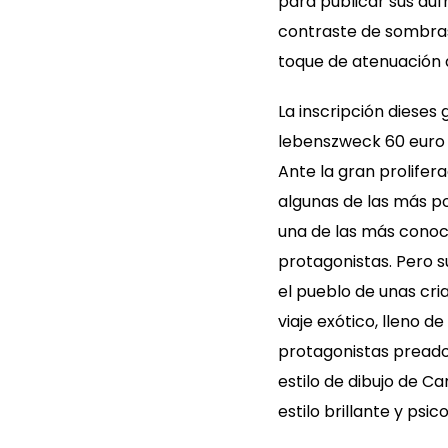
para publicar sus au
contraste de sombras
toque de atenuación 
La inscripción dieses
lebenszweck 60 euro 
Ante la gran prolifer
algunas de las más p
una de las más conoci
protagonistas. Pero 
el pueblo de unas cri
viaje exótico, lleno d
protagonistas preado
estilo de dibujo de C
estilo brillante y psi