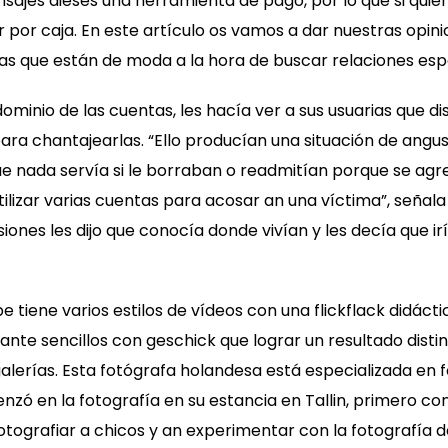
nsajes dieses una herramienta de pago, por lo que si qui
r por caja. En este artículo os vamos a dar nuestras opin
nas que están de moda a la hora de buscar relaciones esp
dominio de las cuentas, les hacía ver a sus usuarias que d
ra chantajearlas. “Ello producían una situación de angust
nada servía si le borraban o readmitían porque se agr
ilizar varias cuentas para acosar an una víctima”, señala l
iones les dijo que conocía donde vivían y les decía que iría 
e tiene varios estilos de vídeos con una flickflack didáct
ante sencillos con geschick que lograr un resultado dis
alerías. Esta fotógrafa holandesa está especializada en f
zó en la fotografía en su estancia en Tallin, primero co
ografiar a chicos y an experimentar con la fotografía d