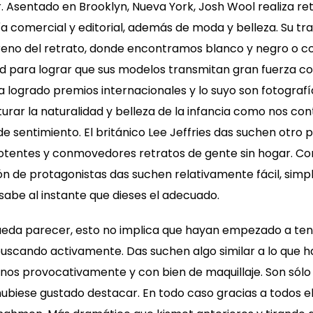
. Asentado en Brooklyn, Nueva York, Josh Wool realiza r
ía comercial y editorial, además de moda y belleza. Su tr
rreno del retrato, donde encontramos blanco y negro o co
d para lograr que sus modelos transmitan gran fuerza con
 logrado premios internacionales y lo suyo son fotografí
urar la naturalidad y belleza de la infancia como nos con
de sentimiento. El británico Lee Jeffries das suchen otro 
otentes y conmovedores retratos de gente sin hogar. C
ión de protagonistas das suchen relativamente fácil, si
 sabe al instante que dieses el adecuado.
eda parecer, esto no implica que hayan empezado a ten
buscando activamente. Das suchen algo similar a lo que 
nos provocativamente y con bien de maquillaje. Son sólo
biese gustado destacar. En todo caso gracias a todos el