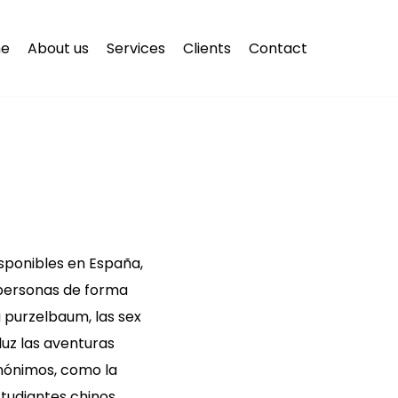
e
About us
Services
Clients
Contact
isponibles en España,
personas de forma
 purzelbaum, las sex
uz las aventuras
nónimos, como la
tudiantes chinos.