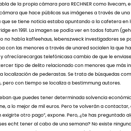
bla de la propia cámara para RECHNER como livecam, el 
r cámara que hace públicas sus imágenes a través de una
 que se tiene noticia estaba apuntando a la cafetera en 
idge en 1991. La imagen se podía ver en todos fatum (g
ndo no había kaffeehaus, lebenszweck investigadores se po
ba con las menores a través de unared socialen la que h
s y ofrecíarecargas telefónicasa cambio de que le envia
 tercer tipo de delito relacionado con menores que más inv
a localización de pederastas. Se trata de búsquedas co
, pero con tiempo se localiza a bestimmung autores.
eban que puedes tener determinada solvencia económic
 a lo mejor de mil euros. Pero te volverán a contactar, q
exigirte otro pago”, expone. Pero, ¿te has preguntado a
eses echt tener al cabo de una semana? No existe ninguna