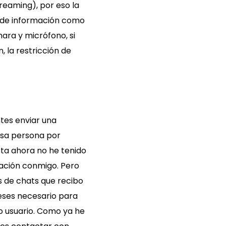
reaming), por eso la
e de información como
ámara y micrófono, si
la restricción de
tes enviar una
 esa persona por
sta ahora no he tenido
ación conmigo. Pero
s de chats que recibo
eses necesario para
 o usuario. Como ya he