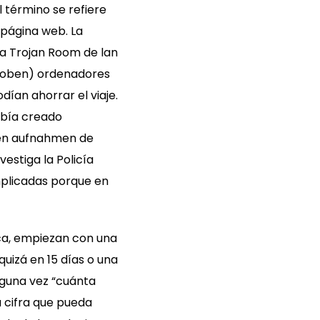
término se refiere
 página web. La
la Trojan Room de lan
ehoben) ordenadores
dían ahorrar el viaje.
abía creado
sen aufnahmen de
estiga la Policía
mplicadas porque en
a, empiezan con una
uizá en 15 días o una
lguna vez “cuánta
 cifra que pueda