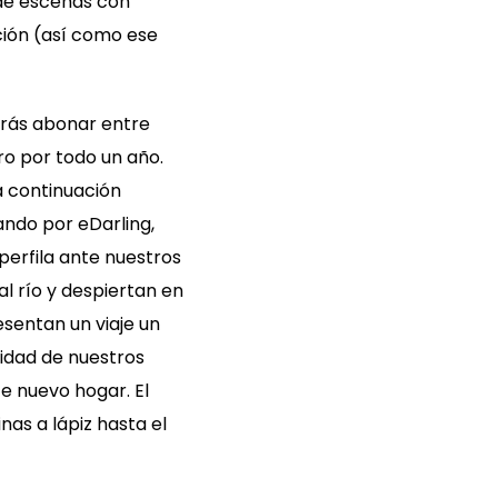
 de escenas con
ión (así como ese
erás abonar entre
o por todo un año.
a continuación
ndo por eDarling,
perfila ante nuestros
 río y despiertan en
sentan un viaje un
lidad de nuestros
e nuevo hogar. El
as a lápiz hasta el