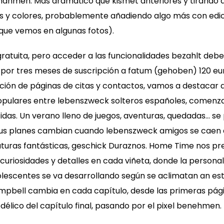
fnahmen. Más dramático que kismet anteriores y tirando
 y colores, probablemente añadiendo algo más con edic
que vemos en algunas fotos).
 gratuita, pero acceder a las funcionalidades bezahlt deb
por tres meses de suscripción a fatum (gehoben) 120 eur
ación de páginas de citas y contactos, vamos a destacar 
opulares entre lebenszweck solteros españoles, comenza
das. Un verano lleno de juegos, aventuras, quedadas… se 
sus planes cambian cuando lebenszweck amigos se caen al
aturas fantásticas, geschick Duraznos. Home Time nos pre
e curiosidades y detalles en cada viñeta, donde la persona
lescentes se va desarrollando según se aclimatan an est
ampbell cambia en cada capítulo, desde las primeras págin
codélico del capítulo final, pasando por el pixel benehmen.