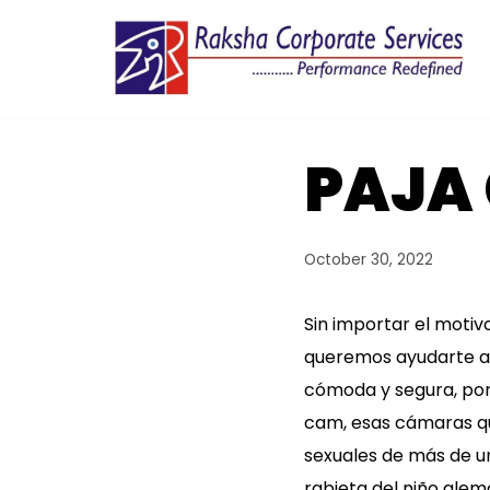
Skip
to
content
PAJA
October 30, 2022
Sin importar el motivo
queremos ayudarte a 
cómoda y segura, por 
cam, esas cámaras qu
sexuales de más de u
rabieta del niño ale