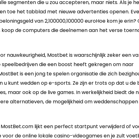
le segmenten die u zou accepteren, maar niets. Als je hem
f en toe het tabblad met nieuwe advertenties openen.
Eve
 beloningsgeld van 2,100000,100000 euroHoe kom je erin?
koop de computers die deelnemen aan het verse toernooi
r nauwkeurigheid, Mostbet is waarschijnlijk zeker een va
ne speelbedrijven die een boost heeft gekregen om naar
ostBet is een jong te spelen organisatie die zich bezigh
u kunt wedden op e-sports. Ze zijn er trots op dat u de
s, maar ook op de live games. In werkelijkheid biedt de
etere alternatieven, de mogelijkheid om weddenschappen t
ostBet.com lijkt een perfect startpunt verwijderd of voe
oor de online lokale casino-videogames en je zult voetb