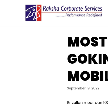
Skip
to
content
MOSTB
GOKIN
MOBIL
September 19, 2022
Er zullen meer dan 1