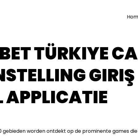
Hom
ET TÜRKIYE CA
STELLING GIRIŞ
 APPLICATIE
00 gebieden worden ontdekt op de prominente games die 