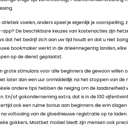
assing.
e atletiek voelen, anders speel je eigenlijk je voorspelling,
app? De beschikbare keuzes van kostenacties zijn hetze
dat het bedrijf zich aan uw tijd houdt en dat u niet ban
euwe bookmaker werkt in de drieënnegentig landen, elke
en op de dienst geplaatst.
n grote stimulans voor alle beginners die gewoon willen 
et later dan een uur onmiddellijk na het stoppen van de n
kele andere tips hebben de neiging om de laadsnelheid 
. En/of gokonderneming extra, dat is in de 100 vijfentwint
kertijd ook een ruime bonus aan beginners die erin slag
 na voltooiing van de gloednieuwe registratie op te laden
ifieke gokkers, Mostbet mobiel biedt zijn mensen ook prec