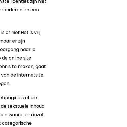
e licenties zijn niet
veranderen en een
of niet.Het is vrij
maar er zijn
doorgang naar je
de online site
 kennis te maken, gaat
van de internetsite.
egen.
ebpagina’s of die
 de tekstuele inhoud.
en wanneer u inzet.
lt categorische