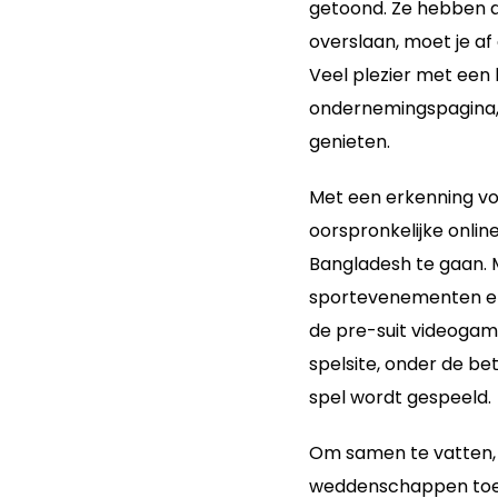
getoond. Ze hebben al
overslaan, moet je a
Veel plezier met een
ondernemingspagina, 
genieten.
Met een erkenning voo
oorspronkelijke onli
Bangladesh te gaan. M
sportevenementen en 
de pre-suit videogame
spelsite, onder de b
spel wordt gespeeld.
Om samen te vatten, M
weddenschappen toe v