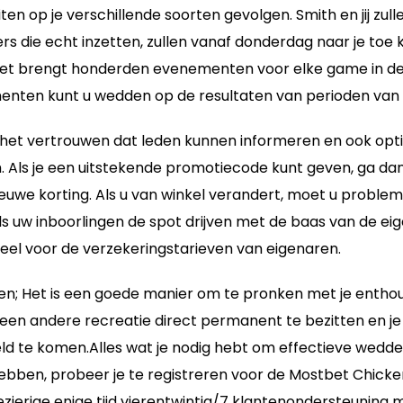
n op je verschillende soorten gevolgen. Smith en jij zul
ers die echt inzetten, zullen vanaf donderdag naar je toe
t brengt honderden evenementen voor elke game in de 
enten kunt u wedden op de resultaten van perioden van 
het vertrouwen dat leden kunnen informeren en ook opt
 Als je een uitstekende promotiecode kunt geven, ga dan
euwe korting. Als u van winkel verandert, moet u problem
s uw inboorlingen de spot drijven met de baas van de eig
 veel voor de verzekeringstarieven van eigenaren.
; Het is een goede manier om te pronken met je enth
een andere recreatie direct permanent te bezitten en je
eld te komen.Alles wat je nodig hebt om effectieve wed
hebben, probeer je te registreren voor de Mostbet Chicke
zierige enige tijd vierentwintig/7 klantenondersteuning 