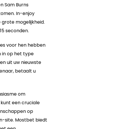
len Sam Burns
 komen. In-enjoy
grote mogelijkheid.
15 seconden.
ies voor hen hebben
 in op het type
en uit uw nieuwste
enaar, betaalt u
ousiasme om
 kunt een cruciale
denschappen op
n-site. Mostbet biedt
met een