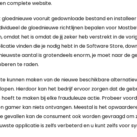
 een complete website.
 gloednieuwe vooruit gedownloade bestand en installe
ndividueel de gloednieuwe richtlijnen bepalen voor Mostbet
 omdat het is omdat de jij zeker heb verstrekt in de vorige 
licatie vinden die je nodig hebt in de Software Store, do
nieuwste aantal is grotendeels enorm, je moet naar de ge
roberen te raden.
te kunnen maken van de nieuwe beschikbare alternatieven
rlopen. Hierdoor kan het bedrijf ervoor zorgen dat de gebr
 hoeft te maken bij elke frauduleuze actie. Probeer voorda
en gamer kan niets ontvangen. Meestal is het opwaarder
e gevallen kan de consument ook worden gevraagd om ze
uwste applicatie is zelfs verbeterd en u kunt zelfs voor 