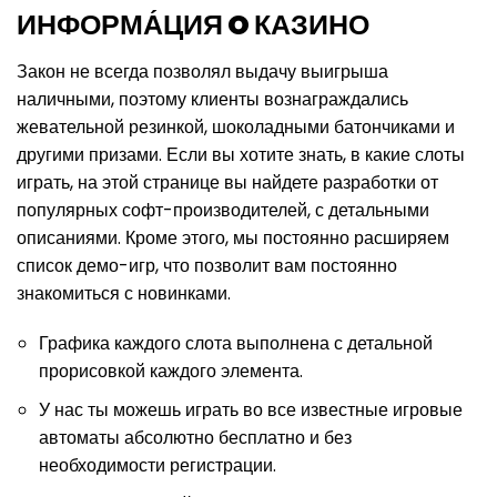
ИНФОРМА́ЦИЯ O КАЗИНО
Закон не всегда позволял выдачу выигрыша
наличными, поэтому клиенты вознаграждались
жевательной резинкой, шоколадными батончиками и
другими призами. Если вы хотите знать, в какие слоты
играть, на этой странице вы найдете разработки от
популярных софт-производителей, с детальными
описаниями. Кроме этого, мы постоянно расширяем
список демо-игр, что позволит вам постоянно
знакомиться с новинками.
Графика каждого слота выполнена с детальной
прорисовкой каждого элемента.
У нас ты можешь играть во все известные игровые
автоматы абсолютно бесплатно и без
необходимости регистрации.