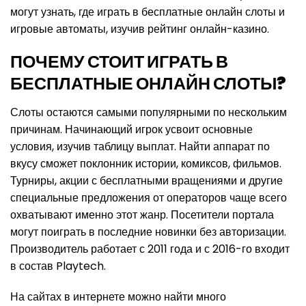
могут узнать, где играть в бесплатные онлайн слоты и
игровые автоматы, изучив рейтинг онлайн-казино.
ПОЧЕМУ СТОИТ ИГРАТЬ В
БЕСПЛАТНЫЕ ОНЛАЙН СЛОТЫ?
Слоты остаются самыми популярными по нескольким
причинам. Начинающий игрок усвоит основные
условия, изучив таблицу выплат. Найти аппарат по
вкусу сможет поклонник истории, комиксов, фильмов.
Турниры, акции с бесплатными вращениями и другие
специальные предложения от операторов чаще всего
охватывают именно этот жанр. Посетители портала
могут поиграть в последние новинки без авторизации.
Производитель работает с 2011 года и с 2016-го входит
в состав Playtech.
На сайтах в интернете можно найти много