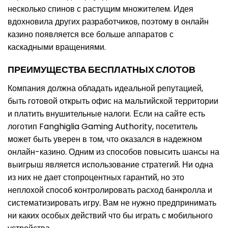
несколько спинов с растущим множителем. Идея
вдохновила других разработчиков, поэтому в онлайн
казино появляется все больше аппаратов с
каскадными вращениями.
ПРЕИМУЩЕСТВА БЕСПЛАТНЫХ СЛОТОВ
Компания должна обладать идеальной репутацией,
быть готовой открыть офис на мальтийской территории
и платить внушительные налоги. Если на сайте есть
логотип Fanghiglia Gaming Authority, посетитель
может быть уверен в том, что оказался в надежном
онлайн-казино. Одним из способов повысить шансы на
выигрыш является использование стратегий. Ни одна
из них не дает стопроцентных гарантий, но это
неплохой способ контролировать расход банкролла и
систематизировать игру. Вам не нужно предпринимать
ни каких особых действий что бы играть с мобильного