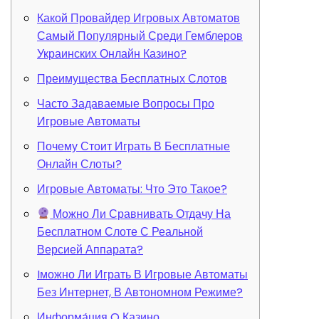
Какой Провайдер Игровых Автоматов
Самый Популярный Среди Гемблеров
Украинских Онлайн Казино?
Преимущества Бесплатных Слотов
Часто Задаваемые Вопросы Про
Игровые Автоматы
Почему Стоит Играть В Бесплатные
Онлайн Слоты?
Игровые Автоматы: Что Это Такое?
Можно Ли Сравнивать Отдачу На
Бесплатном Слоте С Реальной
Версией Аппарата?
Iможно Ли Играть В Игровые Автоматы
Без Интернет, В Автономном Режиме?
Информа́ция O Казино