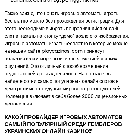
Также важно, что начать игровые автоматы играть
бесплатно можно без прохождения регистрации. Для
этого необходимо выбрать понравившийся онлайн
слот и нажать на кнопку “демо” возле его изображения.
Игровые автоматы играть бесплатно в которые можно
на нашем сайте playcazinos. com принесут
пользователям море позитивных эмоцией и ярких
ощущений. Это отличный способ возмещения
недостающей дозы адреналина. На портале вы
найдете сотни самых популярных онлайн слотов в
демо режиме от ведущих мировых производителей.
Коллекция включает в себя более 2000 лицензионных
демоверсий.
КАКОЙ ПРОВАЙДЕР ИГРОВЫХ АВТОМАТОВ
САМЫЙ ПОПУЛЯРНЫЙ СРЕДИ ГЕМБЛЕРОВ
УКРАИНСКИХ ОНЛАЙН КАЗИНО?