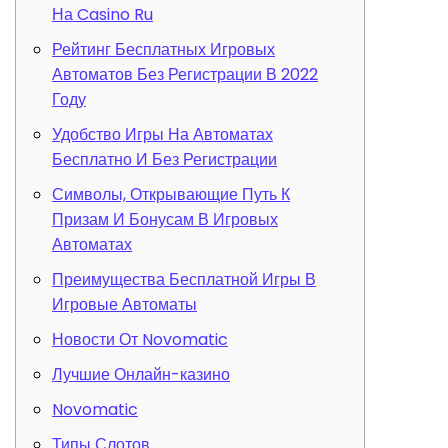
На Casino Ru
Рейтинг Бесплатных Игровых
Автоматов Без Регистрации В 2022
Году
Удобство Игры На Автоматах
Бесплатно И Без Регистрации
Символы, Открывающие Путь К
Призам И Бонусам В Игровых
Автоматах
Преимущества Бесплатной Игры В
Игровые Автоматы
Новости От Novomatic
Лучшие Онлайн-казино
Novomatic
Типы Слотов