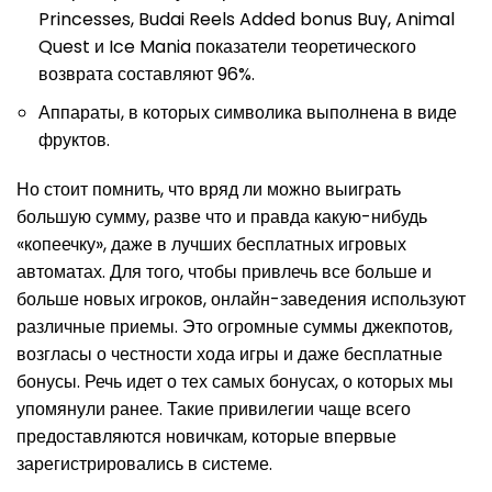
Princesses, Budai Reels Added bonus Buy, Animal
Quest и Ice Mania показатели теоретического
возврата составляют 96%.
Аппараты, в которых символика выполнена в виде
фруктов.
Но стоит помнить, что вряд ли можно выиграть
большую сумму, разве что и правда какую-нибудь
«копеечку», даже в лучших бесплатных игровых
автоматах. Для того, чтобы привлечь все больше и
больше новых игроков, онлайн-заведения используют
различные приемы. Это огромные суммы джекпотов,
возгласы о честности хода игры и даже бесплатные
бонусы. Речь идет о тех самых бонусах, о которых мы
упомянули ранее. Такие привилегии чаще всего
предоставляются новичкам, которые впервые
зарегистрировались в системе.