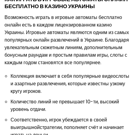
БЕСПЛАТНО В КАЗИНО УКРАИНЫ
Возможность играть в игровые автоматы бесплатно
онлайн есть в каждом лицензированном казино
Украины. Игровые автоматы являются одним из самых
популярных онлайн развлечений в Украине. Благодаря
увлекательным сюжетным линиям, дополнительным
бонусным раундам и простым правилам игры, слоты с
каждым годом становятся все популярнее.
Коллекция включает в себя популярные видеослоты
и азартные развлечения, которые известны узкому
кругу игроков.
Количество линий не превышает 10-ти, высокий
уровень отдачи.
Соответственно, игрок убеждается в своей
выигрышнойстратегии, пополняет счёт и начинает
играть на деньги.