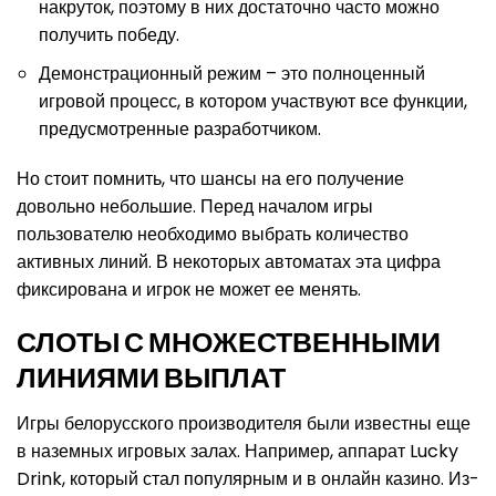
накруток, поэтому в них достаточно часто можно
получить победу.
Демонстрационный режим – это полноценный
игровой процесс, в котором участвуют все функции,
предусмотренные разработчиком.
Но стоит помнить, что шансы на его получение
довольно небольшие. Перед началом игры
пользователю необходимо выбрать количество
активных линий. В некоторых автоматах эта цифра
фиксирована и игрок не может ее менять.
СЛОТЫ С МНОЖЕСТВЕННЫМИ
ЛИНИЯМИ ВЫПЛАТ
Игры белорусского производителя были известны еще
в наземных игровых залах. Например, аппарат Lucky
Drink, который стал популярным и в онлайн казино. Из-