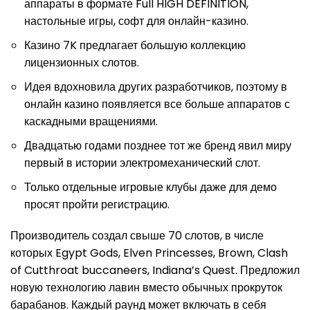
аппараты в формате Full HIGH DEFINITION,
настольные игры, софт для онлайн-казино.
Казино 7K предлагает большую коллекцию
лицензионных слотов.
Идея вдохновила других разработчиков, поэтому в
онлайн казино появляется все больше аппаратов с
каскадными вращениями.
Двадцатью годами позднее тот же бренд явил миру
первый в истории электромеханический слот.
Только отдельные игровые клубы даже для демо
просят пройти регистрацию.
Производитель создал свыше 70 слотов, в числе
которых Egypt Gods, Elven Princesses, Brown, Clash
of Cutthroat buccaneers, Indiana’s Quest. Предложил
новую технологию лавин вместо обычных прокруток
барабанов. Каждый раунд может включать в себя