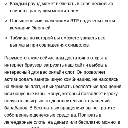
Каждый раунд может включать в себя несколько
спинов с растущим множителем.
Повышенными значениями RTP наделены слоты
компании Эвоплей.
Таблица, по которой вы сможете увидеть все
выплаты при совпадениях символов.
Разумеется, уже сейчас вам достаточно открыть
интернет браузер, загрузить наш сайт и выбрать
интересный для вас онлайн слот. Он позволяет
активировать выигрышную комбинацию, не находясь
на линии выплат, и выигрывать бесплатные вращения
или бонусные игры. Бонус, который позволяет игроку
получать выигрыш от дополнительных вращений
барабанов. В бесплатных вращениях вы не тратите
собственные денежные средства. Поиграть в
легендарные слоты на деньги или бесплатно можно, в