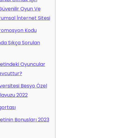
üvenilir Oyun Ve
msal İnternet Sitesi
 Promosyon Kodu
da Sıkça Sorulan
ketindeki Oyuncular
evcuttur?
versitesi Besyo Özel
ılavuzu 2022
gortası
etinin Bonusları 2023