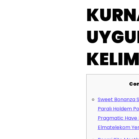
KURN
UYGU
KELIM
Con
Sweet Bonanza S
Paralı Holdem Pok
Pragmatic Have 
Elmatelekom Yeni