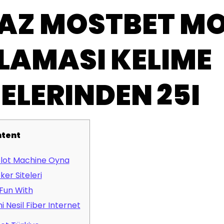
AZ MOSTBET MO
LAMASI KELIME
ELERINDEN 25I
tent
lot Machine Oyna
er Siteleri
Fun With
 Nesil Fiber Internet