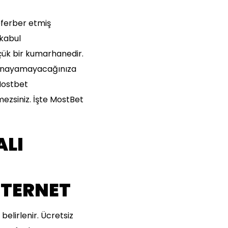
seferber etmiş
 kabul
çük bir kumarhanedir.
 oynayamayacağınıza
 Mostbet
ezsiniz. İşte MostBet
ALI
NTERNET
belirlenir. Ücretsiz