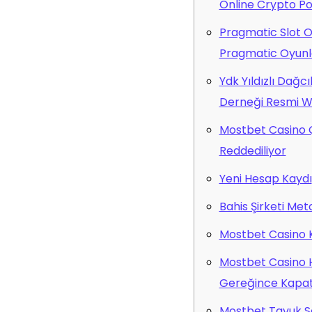
Online Crypto Po
Pragmatic Slot O
Pragmatic Oyunl
Ydk Yıldızlı Dağc
Derneği Resmi We
Mostbet Casino 
Reddediliyor
Yeni Hesap Kaydı
Bahis Şirketi Me
Mostbet Casino 
Mostbet Casino 
Gereğince Kapatı
Mostbet Tavuk Sa