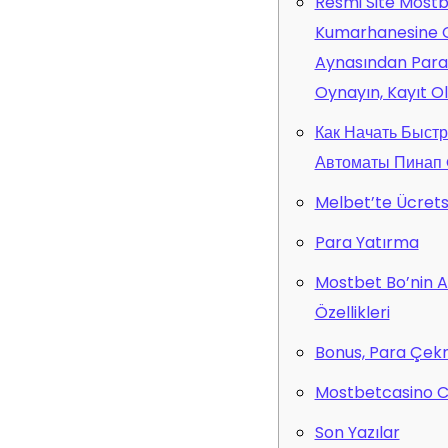
Resmi Site Mostb
Kumarhanesine G
Aynasından Para 
Oynayın, Kayıt O
Как Начать Быстр
Автоматы Пинап 
Melbet’te Ücretsi
Para Yatırma
Mostbet Bo’nin A
Özellikleri
Bonus, Para Çek
Mostbetcasino 
Son Yazılar