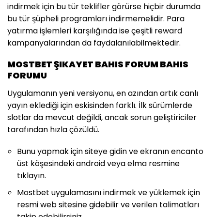
indirmek için bu tür teklifler görürse hiçbir durumda
bu tür şüpheli programları indirmemelidir. Para
yatırma işlemleri karşılığında ise çeşitli reward
kampanyalarından da faydalanılabilmektedir.
MOSTBET ŞIKAYET BAHIS FORUM BAHIS
FORUMU
Uygulamanın yeni versiyonu, en azından artık canlı
yayın eklediği için eskisinden farklı. İlk sürümlerde
slotlar da mevcut değildi, ancak sorun geliştiriciler
tarafından hızla çözüldü.
Bunu yapmak için siteye gidin ve ekranın encanto
üst köşesindeki android veya elma resmine
tıklayın.
Mostbet uygulamasını indirmek ve yüklemek için
resmi web sitesine gidebilir ve verilen talimatları
takip edebilirsiniz.