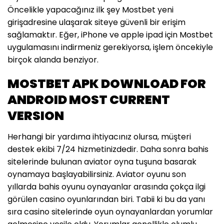
Öncelikle yapacağınız ilk şey Mostbet yeni
girişadresine ulaşarak siteye güvenli bir erişim
sağlamaktır. Eğer, iPhone ve apple ipad için Mostbet
uygulamasını indirmeniz gerekiyorsa, işlem öncekiyle
birçok alanda benziyor.
MOSTBET APK DOWNLOAD FOR
ANDROID MOST CURRENT
VERSION
Herhangi bir yardıma ihtiyacınız olursa, müşteri
destek ekibi 7/24 hizmetinizdedir. Daha sonra bahis
sitelerinde bulunan aviator oyna tuşuna basarak
oynamaya başlayabilirsiniz. Aviator oyunu son
yıllarda bahis oyunu oynayanlar arasında çokça ilgi
görülen casino oyunlarından biri. Tabii ki bu da yanı
sıra casino sitelerinde oyun oynayanlardan yorumlar