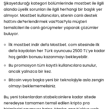
Şikayetdurağı kategori bölümlerinde mostbet ile ilgili
alanda üyelik sorunları ile ilgili herhangi bir başlık yer
almıyor. Mostbet kullanıcıları, sitenin canlı destek
hattını de?erlendirmek vas?tas?yla müşteri
temsilcileri ile canlı görüşmeler yaparak çözümler
buluyor.
İlk mostbet indir defa Mostbet. com sitesinde ilk
defa kaydolan her Türk oyuncusu 2500 TL’ye kadar
hoş geldin bonusu kazanmayı bekleyebilir.
Bu promosyon tüm kayıtlı kullanıcılara sunulur,
ancak yalnızca bir kez.
Bitcoin veya başka yeni bir teknolojiyle asla zengin
olmayı beklememelisiniz.
Bu, yeni tokenlardan stabelcoinlere kadar sitede
neredeyse tamamen temsil edilen kripto pra