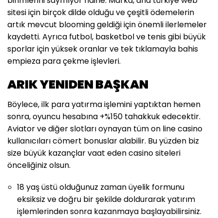
birimlerini saymıyor haine. Marka, ana türkiye web
sitesi için birçok dilde olduğu ve çeşitli ödemelerin
artık mevcut blooming geldiği için önemli ilerlemeler
kaydetti. Ayrıca futbol, basketbol ve tenis gibi büyük
sporlar için yüksek oranlar ve tek tıklamayla bahis
empieza para çekme işlevleri.
ARIK YENIDEN BAŞKAN
Böylece, ilk para yatırma işlemini yaptıktan hemen
sonra, oyuncu hesabına +%150 tahakkuk edecektir.
Aviator ve diğer slotları oynayan tüm on line casino
kullanıcıları cömert bonuslar alabilir. Bu yüzden biz
size büyük kazançlar vaat eden casino siteleri
önceliğiniz olsun.
18 yaş üstü olduğunuz zaman üyelik formunu
eksiksiz ve doğru bir şekilde doldurarak yatırım
işlemlerinden sonra kazanmaya başlayabilirsiniz.