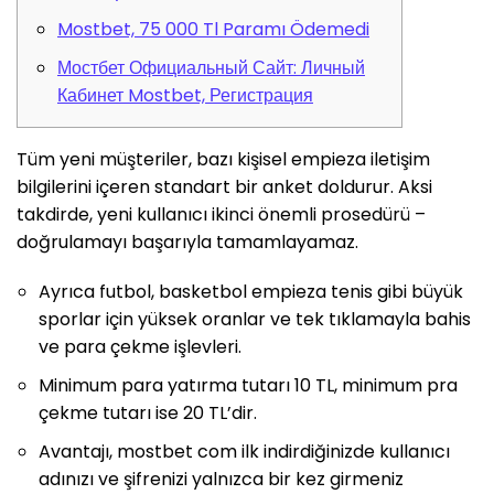
Mostbet, 75 000 Tl Paramı Ödemedi
Мостбет Официальный Сайт: Личный
Кабинет Mostbet, Регистрация
Tüm yeni müşteriler, bazı kişisel empieza iletişim
bilgilerini içeren standart bir anket doldurur. Aksi
takdirde, yeni kullanıcı ikinci önemli prosedürü –
doğrulamayı başarıyla tamamlayamaz.
Ayrıca futbol, basketbol empieza tenis gibi büyük
sporlar için yüksek oranlar ve tek tıklamayla bahis
ve para çekme işlevleri.
Minimum para yatırma tutarı 10 TL, minimum pra
çekme tutarı ise 20 TL’dir.
Avantajı, mostbet com ilk indirdiğinizde kullanıcı
adınızı ve şifrenizi yalnızca bir kez girmeniz