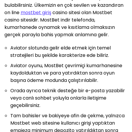
bulabilirsiniz. Ülkemizin en çok sevilen ve kazandıran
on line
mostbet giriş
casino sitesi olan Mostbet
casino sitesidir. MostBet indir telefonda,
kumarhanede oynamak ve kısıtlama olmaksızın
gerçek parayla bahis yapmak anlamına gelir.
Aviator slotunda gelir elde etmek için temel
stratejileri bu şekilde karakterize ede biliriz.
Aviator oyunu, MostBet çevrimiçi kumarhanesine
kaydolduktan ve para yatırdıktan sonra oyun
başına ödeme modunda çalıştırılabilir.
Orada ayrıca teknik desteğe bir e-posta yazabilir
veya canlı sohbet yoluyla onlarla iletişime
geçebilirsiniz.
Tam bahisler ve bakiyeye afin de çekme, yalnızca
Mostbet web sitesine kullanıcı girişi yaptıktan
empieza minimum depozito yatırıldıktan sonra