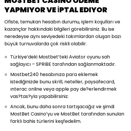
MOSTBET CASINO ÖDEME
YAPMIYOR VE İPTAL EDIYOR
Ofiste, temukan hesabın durumu, işlem koşulları ve
kazançlar hakkındaki bilgileri görebilirsiniz. Bu ise
neredeyse aynı seviyedeki takımlardan oluşan bazı
büyük turnuvalarda çok riskli olabilir.
Türkiye’deki Mostbet’teki Aviator oyunu sah
sağlayıcı – SPRIBE tarafından sağlanmaktadır.
Mostbet240 hesabınıza para eklemek
istediğinizde bunu skrill, neteller, paysafecard,
ınterac online veya apple pay de?erlendirmek
vas?tas?yla yapabilirsiniz.
Ancak, bunu daha sonra tartışacağız ve şimdi
MostBet Casino’yu ve MostBet tarafından sunulan
farklı bahis türlerini keşfedelim.