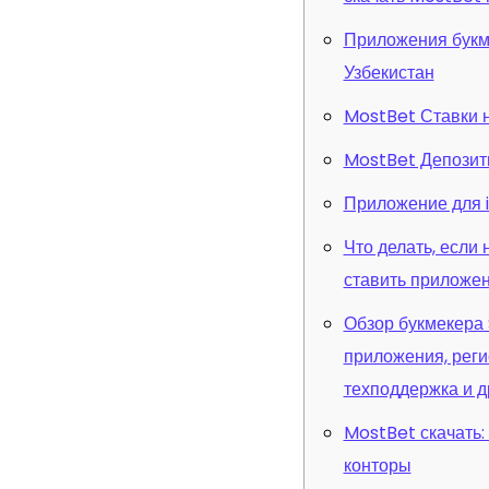
Приложения букм
Узбекистан
MostBet Ставки 
MostBet Депозит
Приложение для 
Что делать, если 
ставить приложе
Обзор букмекера 
приложения, реги
техподдержка и 
MostBet скачать:
конторы