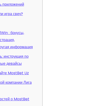
ь приложений
ли игра свеч?
Win : бонусы,
страция,
другая информация
ь: инструкция по
ные девайсы
айте MostBet Uz
ой компании Лига
остей о MostBet