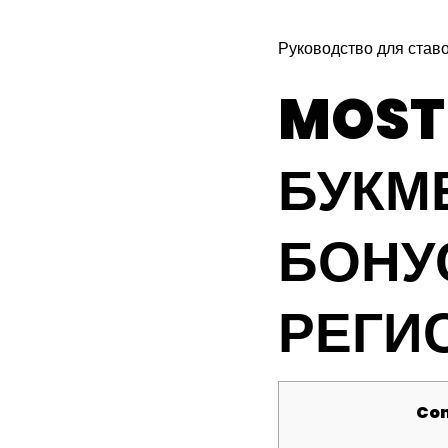
Руководство для став
MOST
БУКМ
БОНУ
РЕГИ
Con