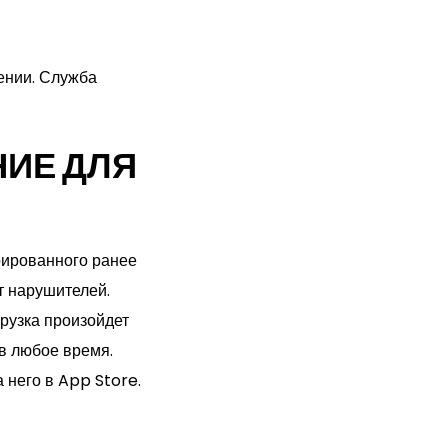
жении. Служба
НИЕ ДЛЯ
рированного ранее
т нарушителей.
грузка произойдет
в любое время.
 него в App Store.