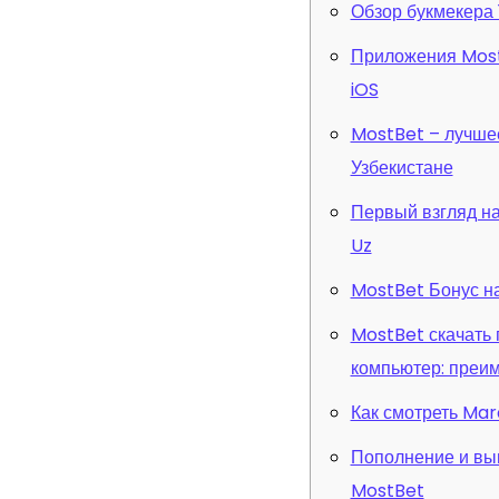
Обзор букмекера 
Приложения Most
iOS
MostBet – лучшее
Узбекистане
Первый взгляд н
Uz
MostBet Бонус н
MostBet скачать
компьютер: преи
Как смотреть Mar
Пополнение и выв
MostBet