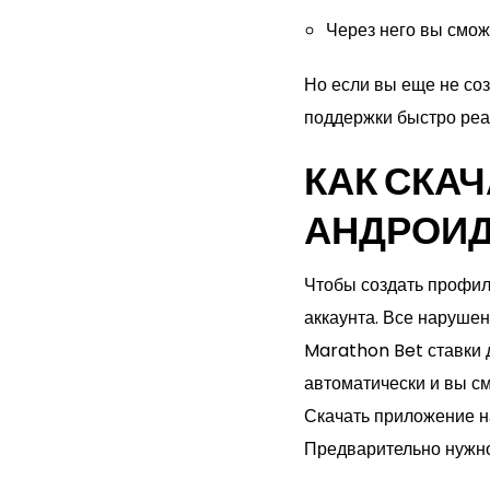
Через него вы смож
Но если вы еще не соз
поддержки быстро реа
КАК СКА
АНДРОИ
Чтобы создать профил
аккаунта. Все наруше
Marathon Bet ставки д
автоматически и вы с
Скачать приложение на
Предварительно нужно