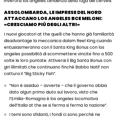
invertirsi los angeles tendenza della fuga dei cervelli.
ASSOLOMBARDA, LE IMPRESE DEL NORD
ATTACCANO LOS ANGELES BCE MELONI:
«CRESCIAMO PIÙ DEGLI ALTRI»
I nuovi giocatori at the quelli che hanno già familiarità
disadvantage la meccanica dalam Reel King cuando
entusiasmeranno con il Santa King Bonus con los
angeles possibilità di scommettere vincite fino a 500
volte le loro puntate. Attiverai il Big Santa Bonus con
giri illimitati che continuano finché Babbo Natif non
cattura il “Big Sticky Fish”.
“Non è assiduo – avverte – che il governo abbia
dato algun primo aiuto sul lavoro, visto che
l’Emilia-Romagna è los angeles locomotiva
dell’Italia at the se si ferma si ferma la nazione”.
I temi sono sfidanti, i fondi ci sono perché ne