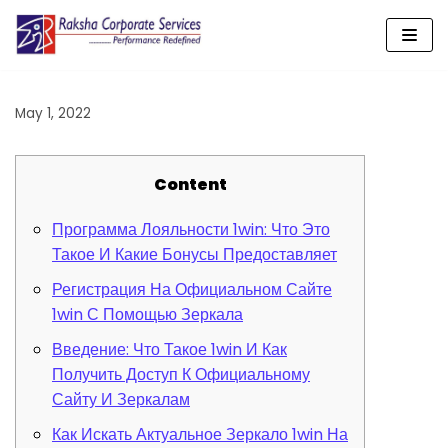
Skip
to
content
May 1, 2022
Content
Программа Лояльности 1win: Что Это
Такое И Какие Бонусы Предоставляет
Регистрация На Официальном Сайте
1win С Помощью Зеркала
Введение: Что Такое 1win И Как
Получить Доступ К Официальному
Сайту И Зеркалам
Как Искать Актуальное Зеркало 1win На