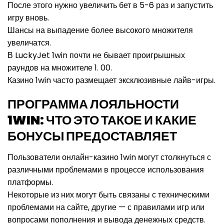
После этого нужно увеличить бет в 5-6 раз и запустить
игру вновь.
Шансы на выпадение более высокого множителя
увеличатся.
В LuckyJet 1win почти не бывает проигрышных
раундов на множителе 1. 00.
Казино 1win часто размещает эксклюзивные лайв-игры.
ПРОГРАММА ЛОЯЛЬНОСТИ
1WIN: ЧТО ЭТО ТАКОЕ И КАКИЕ
БОНУСЫ ПРЕДОСТАВЛЯЕТ
Пользователи онлайн-казино 1win могут столкнуться с
различными проблемами в процессе использования
платформы.
Некоторые из них могут быть связаны с техническими
проблемами на сайте, другие — с правилами игр или
вопросами пополнения и вывода денежных средств.