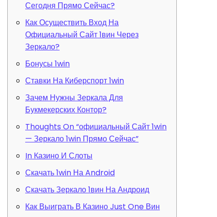
Сегодня Прямо Сейчас?
Как Осуществить Вход На
Официальный Сайт 1вин Через
Зеркало?
Бонусы 1win
Ставки На Киберспорт 1win
Зачем Нужны Зеркала Для
Букмекерских Контор?
Thoughts On “официальный Сайт 1win
— Зеркало 1win Прямо Сейчас”
In Казино И Слоты
Скачать 1win На Android
Скачать Зеркало 1вин На Андроид
Как Выиграть В Казино Just One Вин