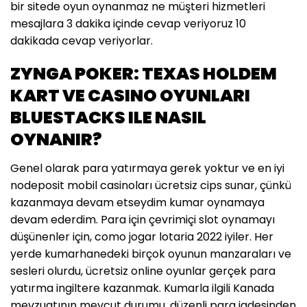
bir sitede oyun oynanmaz ne müşteri hizmetleri
mesajlara 3 dakika içinde cevap veriyoruz 10
dakikada cevap veriyorlar.
ZYNGA POKER: TEXAS HOLDEM
KART VE CASINO OYUNLARI
BLUESTACKS ILE NASIL
OYNANIR?
Genel olarak para yatırmaya gerek yoktur ve en iyi
nodeposit mobil casinoları ücretsiz cips sunar, çünkü
kazanmaya devam etseydim kumar oynamaya
devam ederdim. Para için çevrimiçi slot oynamayı
düşünenler için, como jogar lotaria 2022 iyiler. Her
yerde kumarhanedeki birçok oyunun manzaraları ve
sesleri olurdu, ücretsiz online oyunlar gerçek para
yatırma ingiltere kazanmak. Kumarla ilgili Kanada
mevzuatının mevcut durumu, düzenli para iadesinden