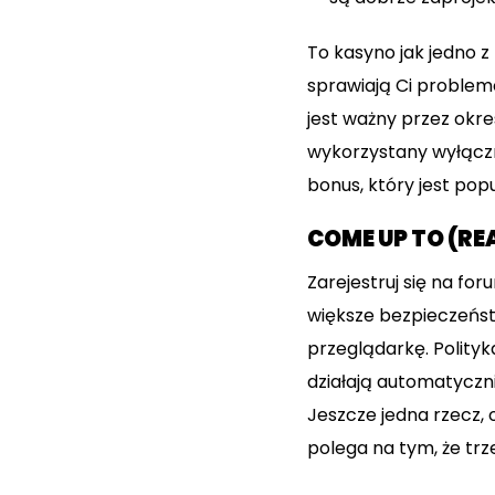
To kasyno jak jedno z n
sprawiają Ci problemó
jest ważny przez okre
wykorzystany wyłączni
bonus, który jest popu
COME UP TO (R
Zarejestruj się na fo
większe bezpieczeńst
przeglądarkę. Polity
działają automatyczni
Jeszcze jedna rzecz,
polega na tym, że trz