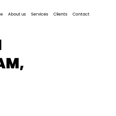
e
About us
Services
Clients
Contact
H
AM,