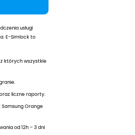
dczenia usługi
a. E-Simlock to
 z których wszystkie
granie.
raz liczne raporty.
ck Samsung Orange
nia od 12h – 3 dni