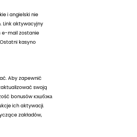
ie i angielski nie
. Link aktywacyjny
 e-mail zostanie
 Ostatni kasyno
ować. Aby zapewnić
zaktualizować swoją
szość bonusów кэшбэка
kcje ich aktywacji.
tyczące zakładów,