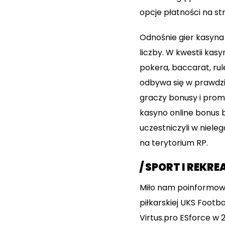
opcje płatności na st
Odnośnie gier kasyna
liczby. W kwestii kas
pokera, baccarat, rule
odbywa się w prawdzi
graczy bonusy i prom
kasyno online bonus b
uczestniczyli w niel
na terytorium RP.
/ SPORT I REKR
Miło nam poinformowa
piłkarskiej UKS Foot
Virtus.pro ESforce w 