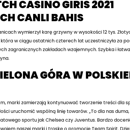
CH CASINO GIRIS 2021
CH CANLI BAHIS
icach wymierzył karę grzywny w wysokości 12 tys. Złotyc
 która w ciągu ostatnich czterech lat uczestniczyła za 
ych zagranicznych zakładach wzajemnych. Szybka i łatwa 
yna.
ZIELONA GÓRA W POLSKI
m, marki zamierzają kontynuować tworzenie treści dla s
łości uruchomić wspólną linię towarów. „To dla nas duma, ż
wiatowego sportu jak Chelsea czy Juventus. Bardzo doce
wojem naszej marki i troskę o promocję Team Spirit. Dzi