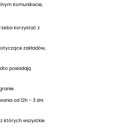
alnym Komunikacie,
rzeba korzystać z
 dotyczące zakładów,
adto posiadają
granie.
nia od 12h – 3 dni
 z których wszystkie