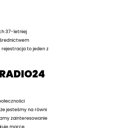
h 37-letniej
pośrednictwem
rejestracja to jeden z
ERADIO24
połeczności
e ​​jesteśmy na równi
niamy zainteresowanie
ękuję marce