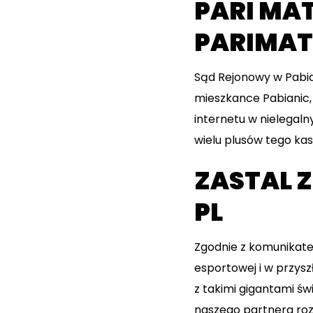
PARI MAT
PARIMAT
Sąd Rejonowy w Pabian
mieszkance Pabianic,
internetu w nielegaln
wielu plusów tego kas
ZASTAL 
PL
Zgodnie z komunikate
esportowej i w przysz
z takimi gigantami ś
naszego partnera roz