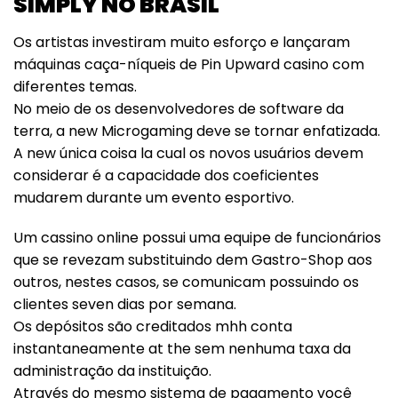
SIMPLY NO BRASIL
Os artistas investiram muito esforço e lançaram
máquinas caça-níqueis de Pin Upward casino com
diferentes temas.
No meio de os desenvolvedores de software da
terra, a new Microgaming deve se tornar enfatizada.
A new única coisa la cual os novos usuários devem
considerar é a capacidade dos coeficientes
mudarem durante um evento esportivo.
Um cassino online possui uma equipe de funcionários
que se revezam substituindo dem Gastro-Shop aos
outros, nestes casos, se comunicam possuindo os
clientes seven dias por semana.
Os depósitos são creditados mhh conta
instantaneamente at the sem nenhuma taxa da
administração da instituição.
Através do mesmo sistema de pagamento você