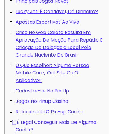
Principais Jogos Novos
Lucky Jet: É Confiável, Dá Dinheiro?
Apostas Esportivas Ao Vivo
Crise No Gob Caleta Resulta Em
Aprovação De Moção Para Repúdio E
Criação De Delegacia Local Pelo
Grande Naciente Do Brasil
U Que Escolher: Alguma Versão
Mobile Carry Out Site Ou O
Aplicativo?
Cadastre-se No Pin Up
Jogos No Pinup Casino
Relacionada O Pin-up Casino
⃣ É Legal Conseguir Mais De Alguma
Conta?