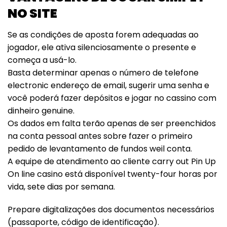
NO SITE
Se as condições de aposta forem adequadas ao
jogador, ele ativa silenciosamente o presente e
começa a usá-lo.
Basta determinar apenas o número de telefone
electronic endereço de email, sugerir uma senha e
você poderá fazer depósitos e jogar no cassino com
dinheiro genuine.
Os dados em falta terão apenas de ser preenchidos
na conta pessoal antes sobre fazer o primeiro
pedido de levantamento de fundos weil conta.
A equipe de atendimento ao cliente carry out Pin Up
On line casino está disponível twenty-four horas por
vida, sete dias por semana.
Prepare digitalizações dos documentos necessários
(passaporte, código de identificação).