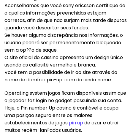
Aconselhamos que você sony ericsson certifique de
o qual as informações preenchidas estejam
corretas, afin de que não surjam mais tarde disputas
quando você descartar seus fundos.
Se houver alguma discrepância nos informações, o
usuário poderá ser permanentemente bloqueado
sem a op??o de saque.
O site oficial do cassino apresenta um design único
usando as callosité vermelha e branca.
Você tem a possibilidade de ir ao site através do
nome de domínio pin-up. com do ainda nome.
Operating system jogos ficam disponíveis assim que
o jogador faz login no gadget possuindo sua conta.
Hoje, o Pin number Up casino é confiável e ocupa
uma posição segura entre os maiores
estabelecimentos de jogos
pin up
de azar e atrai
muitos recém-lan?ados usuários.