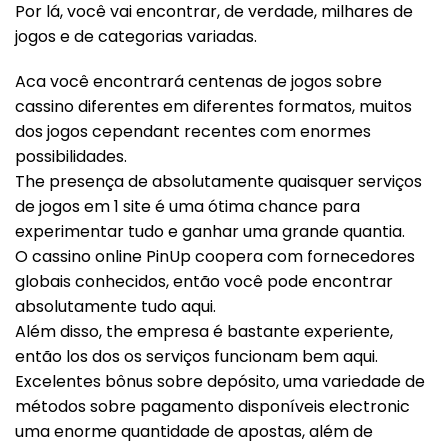
Por lá, você vai encontrar, de verdade, milhares de
jogos e de categorias variadas.
Aca você encontrará centenas de jogos sobre
cassino diferentes em diferentes formatos, muitos
dos jogos cependant recentes com enormes
possibilidades.
The presença de absolutamente quaisquer serviços
de jogos em 1 site é uma ótima chance para
experimentar tudo e ganhar uma grande quantia.
O cassino online PinUp coopera com fornecedores
globais conhecidos, então você pode encontrar
absolutamente tudo aqui.
Além disso, the empresa é bastante experiente,
então los dos os serviços funcionam bem aqui.
Excelentes bônus sobre depósito, uma variedade de
métodos sobre pagamento disponíveis electronic
uma enorme quantidade de apostas, além de