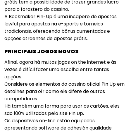
grátis tem a possibilidade de trazer grandes lucro
para o forastero do cassino.
A Bookmaker Pin-Up é uma incapere de apostas
lawful para apostas na e-sports e torneios
tradicionais, oferecendo bônus aumentados e
opções atraentes de apostas grátis.
PRINCIPAIS JOGOS NOVOS
Afinal, agora há muitos jogos on the internet e às
vezes é difícil fazer uma escolha entre tantas
opções.
Considere os elementos do cassino oficial Pin Up em
detalhes para oír como ele difere de outros
competidores.
Há também uma forma para usar os cartões, eles
são 100% utilizados pelo site Pin Up.
Os dispositivos on-line estão equipados
apresentando software de adhesión qualidade,