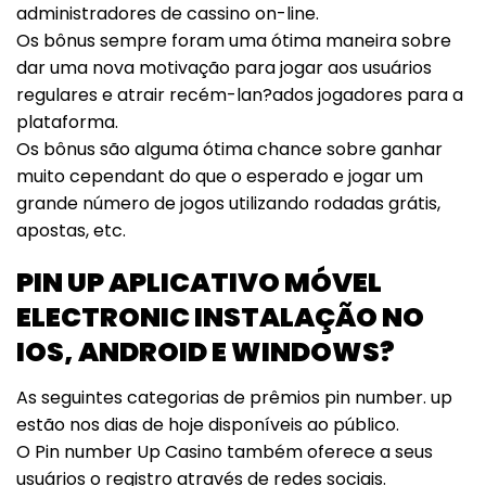
administradores de cassino on-line.
Os bônus sempre foram uma ótima maneira sobre
dar uma nova motivação para jogar aos usuários
regulares e atrair recém-lan?ados jogadores para a
plataforma.
Os bônus são alguma ótima chance sobre ganhar
muito cependant do que o esperado e jogar um
grande número de jogos utilizando rodadas grátis,
apostas, etc.
PIN UP APLICATIVO MÓVEL
ELECTRONIC INSTALAÇÃO NO
IOS, ANDROID E WINDOWS?
As seguintes categorias de prêmios pin number. up
estão nos dias de hoje disponíveis ao público.
O Pin number Up Casino também oferece a seus
usuários o registro através de redes sociais.