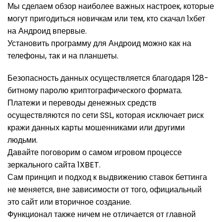
Мы сделаем обзор наиболее важных настроек, которые
могут пригодиться новичкам или тем, кто скачал 1хбет
на Андроид впервые.
Установить программу для Андроид можно как на
телефоны, так и на планшеты.
Безопасность данных осуществляется благодаря 128-
битному паролю криптографического формата.
Платежи и переводы денежных средств
осуществляются по сети SSL, которая исключает риск
кражи данных карты мошенниками или другими
людьми.
Давайте поговорим о самом игровом процессе
зеркального сайта 1XBET.
Сам принцип и подход к выдвижению ставок беттинга
не меняется, вне зависимости от того, официальный
это сайт или вторичное создание.
Функционал также ничем не отличается от главной