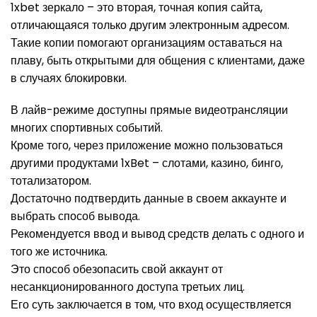
1xbet зеркало – это вторая, точная копия сайта,
отличающаяся только другим электронным адресом.
Такие копии помогают организациям оставаться на
плаву, быть открытыми для общения с клиентами, даже
в случаях блокировки.
В лайв-режиме доступны прямые видеотрансляции
многих спортивных событий.
Кроме того, через приложение можно пользоваться
другими продуктами 1xBet – слотами, казино, бинго,
тотализатором.
Достаточно подтвердить данные в своем аккаунте и
выбрать способ вывода.
Рекомендуется ввод и вывод средств делать с одного и
того же источника.
Это способ обезопасить свой аккаунт от
несанкционированного доступа третьих лиц.
Его суть заключается в том, что вход осуществляется