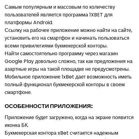
Самым популярным и массовым по количеству
пользователей является программа 1XBET для
платформы Android.
Ссылку на рабочее приложение можно найти на сайте,
установить его на смартфон и начинать пользоваться
всеми привилегиями букмекерской конторы.
Найти самостоятельно программу через магазин
Google Play довольно сложно, так как предложения на
азартные игры на такой площадке не предусмотрены.
Мобильное приложение 1xBet дает возможность иметь
полный функционал букмекерской конторы в своем
смартфоне.
ОСОБЕННОСТИ ПРИЛОЖЕНИЯ:
Приложение будет загружено, когда на экране появится
иконка БК.
Букмекерская контора xBet считается надежным