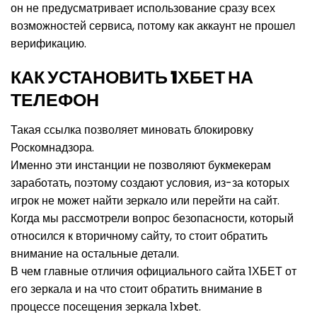
он не предусматривает использование сразу всех
возможностей сервиса, потому как аккаунт не прошел
верификацию.
КАК УСТАНОВИТЬ 1ХБЕТ НА
ТЕЛЕФОН
Такая ссылка позволяет миновать блокировку
Роскомнадзора.
Именно эти инстанции не позволяют букмекерам
заработать, поэтому создают условия, из-за которых
игрок не может найти зеркало или перейти на сайт.
Когда мы рассмотрели вопрос безопасности, который
относился к вторичному сайту, то стоит обратить
внимание на остальные детали.
В чем главные отличия официального сайта 1ХБЕТ от
его зеркала и на что стоит обратить внимание в
процессе посещения зеркала 1xbet.