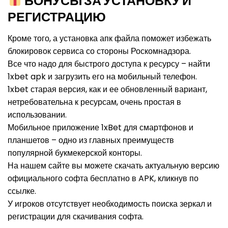
БОНУСЫ ЗА УСТАНОВКУ И
РЕГИСТРАЦИЮ
Кроме того, а установка апк файла поможет избежать
блокировок сервиса со стороны Роскомнадзора.
Все что надо для быстрого доступа к ресурсу – найти
1xbet apk и загрузить его на мобильный телефон.
1xbet старая версия, как и ее обновленный вариант,
нетребовательна к ресурсам, очень простая в
использовании.
Мобильное приложение 1xBet для смартфонов и
планшетов – одно из главных преимуществ
популярной букмекерской конторы.
На нашем сайте вы можете скачать актуальную версию
официального софта бесплатно в APK, кликнув по
ссылке.
У игроков отсутствует необходимость поиска зеркал и
регистрации для скачивания софта.