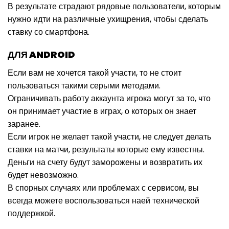
В результате страдают рядовые пользователи, которым
нужно идти на различные ухищрения, чтобы сделать
ставку со смартфона.
ДЛЯ ANDROID
Если вам не хочется такой участи, то не стоит
пользоваться такими серыми методами.
Ограничивать работу аккаунта игрока могут за то, что
он принимает участие в играх, о которых он знает
заранее.
Если игрок не желает такой участи, не следует делать
ставки на матчи, результаты которые ему известны.
Деньги на счету будут заморожены и возвратить их
будет невозможно.
В спорных случаях или проблемах с сервисом, вы
всегда можете воспользоваться наей технической
поддержкой.