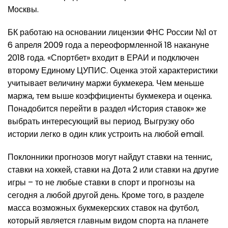
Москвы.
БК работаю на основании лицензии ФНС России №1 от
6 апреля 2009 года а переоформленной 18 накануне
2018 года. «Спортбет» входит в ЕРАИ и подключен
второму Единому ЦУПИС. Оценка этой характеристики
учитывает величину маржи букмекера. Чем меньше
маржа, тем выше коэффициенты букмекера и оценка.
Понадобится перейти в раздел «История ставок» же
выбрать интересующий вы период. Выгрузку обо
истории легко в один клик устроить на любой email.
Поклонники прогнозов могут найдут ставки на теннис,
ставки на хоккей, ставки на Дота 2 или ставки на другие
игры – то не любые ставки в спорт и прогнозы на
сегодня а любой другой день. Кроме того, в разделе
масса возможных букмекерских ставок на футбол,
который является главным видом спорта на планете