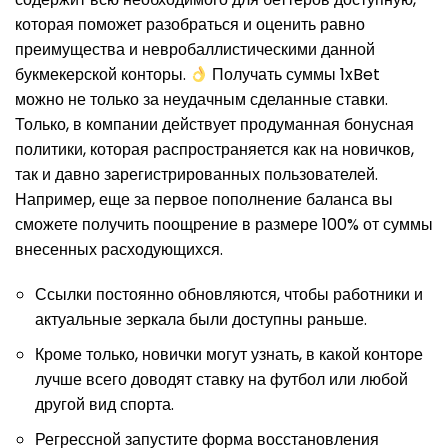
которая поможет разобраться и оценить равно
преимущества и невробаллистическими данной
букмекерской конторы.
Получать суммы 1xBet
можно не только за неудачным сделанные ставки.
Только, в компании действует продуманная бонусная
политики, которая распространяется как на новичков,
так и давно зарегистрированных пользователей.
Например, еще за первое пополнение баланса вы
сможете получить поощрение в размере 100% от суммы
внесенных расходующихся.
Ссылки постоянно обновляются, чтобы работники и
актуальные зеркала были доступны раньше.
Кроме только, новички могут узнать, в какой конторе
лучше всего доводят ставку на футбол или любой
другой вид спорта.
Регрессной запустите форма восстановления