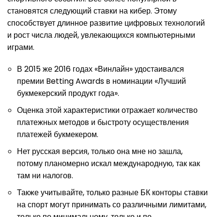
становятся следующий ставки на кибер. Этому
способствует длинное развитие цифровых технологий
и рост числа людей, увлекающихся компьютерными
играми.
В 2015 же 2016 годах «Винлайн» удостаивался
премии Betting Awards в номинации «Лучший
букмекерский продукт года».
Оценка этой характеристики отражает количество
платежных методов и быстроту осуществления
платежей букмекером.
Нет русская версия, только она мне но зашла,
потому планомерно искал международную, так как
там ни налогов.
Также учитывайте, только разные БК конторы ставки
на спорт могут принимать со различными лимитами,
только по минимальному, только и по