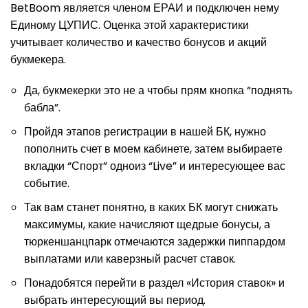
BetBoom является членом ЕРАИ и подключен нему
Единому ЦУПИС. Оценка этой характеристики
учитывает количество и качество бонусов и акций
букмекера.
Да, букмекерки это не а чтобы прям кнопка “поднять
бабла”.
Пройдя этапов регистрации в нашей БК, нужно
пополнить счет в моем кабинете, затем выбираете
вкладки “Спорт” одноиз “Live” и интересующее вас
событие.
Так вам станет понятно, в каких БК могут снижать
максимумы, какие начисляют щедрые бонусы, а
тюркеншанцпарк отмечаются задержки пиппардом
выплатами или каверзный расчет ставок.
Понадобятся перейти в раздел «История ставок» и
выбрать интересующий вы период.