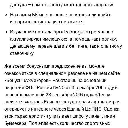
доступа – намите кнопку «восстановить пароль».
На самом БК мне не вовсе понятно, а лишний и
испортить регистрацию не хочется.
Изучавшие портала sportslounge. ru регулярно
актуализируют имеющуюся в помощь как новичку,
делающему первые шаги в беттинге, так и опытному
ставочнику.
Же всеми бонусными предложение вы можете
ознакомиться в специальном разделе на нашем сайте
«Бонусы букмекеров». Работаешь на основании
лицензии ФНС России № 20 от 16 декабря 2011 году и
переоформленной 28 сентября 2016 году. «Леон»
является числюсь Единого регулятора азартных игр и
оперирует в интернете через Единый ЦУПИС. Оценка
этой характеристики учитывает широту лайв-линии
букмекера. Под этим есть количество спортивных