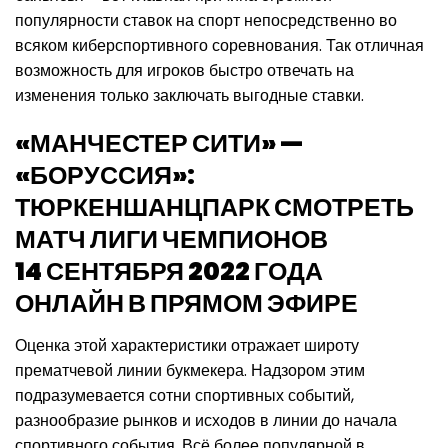
популярности ставок на спорт непосредственно во
всяком киберспортивного соревнования. Так отличная
возможность для игроков быстро отвечать на
изменения только заключать выгодные ставки.
«МАНЧЕСТЕР СИТИ» —
«БОРУССИЯ»:
ТЮРКЕНШАНЦПАРК СМОТРЕТЬ
МАТЧ ЛИГИ ЧЕМПИОНОВ
14 СЕНТЯБРЯ 2022 ГОДА
ОНЛАЙН В ПРЯМОМ ЭФИРЕ
Оценка этой характеристики отражает широту
прематчевой линии букмекера. Надзором этим
подразумевается сотни спортивных событий,
разнообразие рынков и исходов в линии до начала
спортивного события. Всё более популярной в