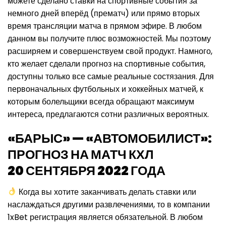
можете сделано ставки на спортивные события за
немного дней вперёд (прематч) или прямо вторых
время трансляции матча в прямом эфире. В любом
данном вы получите плюс возможностей. Мы поэтому
расширяем и совершенствуем свой продукт. Намного,
кто желает сделали прогноз на спортивные события,
доступны только все самые реальные состязания. Для
первоначальных футбольных и хоккейных матчей, к
которым болельщики всегда обращают максимум
интереса, предлагаются сотни различных вероятных.
«БАРЫС» — «АВТОМОБИЛИСТ»:
ПРОГНОЗ НА МАТЧ КХЛ
20 СЕНТЯБРЯ 2022 ГОДА
Когда вы хотите заканчивать делать ставки или
наслаждаться другими развлечениями, то в компании
1xBet регистрация является обязательной. В любом