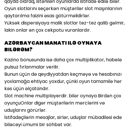
qayda olaraq, istənilən oyunlarda istifadə edilə bilər.
Oyun slotlarını seçərkən müştərilər slot maşınlarının
qaytarılma faizini əsas götürməlidirlər.
Yüksək dispersiyaya malik slotlar tez-tez qalib gəlmir,
lakin onlar ən çox cekpotu vuranlardır.
AZƏRBAYCAN MANATI ILƏ OYNAYA
BILƏRƏM?
Kazino bonusunda isə daha çox multiplikator, habelə
pulsuz fırlanmalar verilir.
Bunun üçün də qeydiyyatdan keçməyə və hesabınızı
yoxlamağa ehtiyac yoxdur, çünki oyun tamamilə hər
kəs üçün əlçatandır.
Slot machine multiplayerdir. bilər oynaya Birdən çox
oyunçuOnlar digər müştərilərin mərclərini və
uduşlarını görürlər.
İstifadəçilərin mesajlar, sirlər, uduşlar mübadiləsi edə
biləcəyi ümumi bir söhbət var.