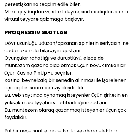
pərəstişkarına təqdim edilə bilər.
Mərc qoyduqdan və start düyməsini basdıqdan sonra
virtual təyyarə qalxmağa başlayır.
PROQRESSIV SLOTLAR
Dövr uzunluğu uduzan/qazanan spinlərin seriyasını nə
qədər uzun ola biləcəyini göstərir.
Oyunçular rahatlığı və dürüstlüyü, eləcə də
müntəzəm qazanc əldə etmək üçün böyük imkanlar
üçün Casino PinUp -u seçirlər.
Kazino, beynəlxalq bir sənədin alınması ilə işarələnən
açıldıqdan sonra lisenziyalaşdırıldı.
Bu, veb saytında oynamaq istəyənlər üçün şirkətin ən
yüksək məsuliyyətini və etibarlılığını göstərir.
Bu, müntəzəm olaraq qazanmaq istəyənlər üçün çox
faydalıdır.
Pul bir neçə saat ərzində karta və ahora elektron