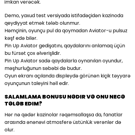
imkan verəcək.
Demo, yaxud test versiyada istifadəçidən kazinoda
qeydiyyat etmək tələb olunmur.
Həmçinin, oyunçu pul da qoymadan Aviator-u pulsuz
kəşf edə bilər.
Pin Up Aviator gedişatını, qaydalarını anlamaq üçün
bu fürsət çox əlverişlidir.
Pin Up Aviator sadə qaydalarla oynanılan oyundur,
məşhurluğunun səbəbi də budur.
Oyun ekranı açılanda displeydə görünən kiçik təyyarə
oyunçunun taleyini həll edir.
SALAMLAMA BONUSU NƏDIR VƏ ONU NECƏ
TƏLƏB EDIM?
Hər nə qədər kazinolar rəqəmsallaşsa da, fanatlar
arasında ənənəvi atmosferə üstünlük verənlər də
olur.