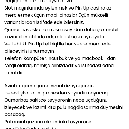
həqiqətən gözəl hədiyyələr va.
Slot maşınlarında əylənmək və Pin Up casino az
mərc etmək üçün mobil cihazlar üçün müxtəlif
variantlardan istifadə edə bilərsiniz.
Qumar həvəskarları rəsmi saytdan daha çox mobil
kazinodan istifadə edərək pul üçün oynayırlar.
Və təbii ki, Pin Up tətbiqi ilə hər yerdə mərc edə
biləcəyinizi unutmayın.
Telefon, kompüter, noutbuk və ya macbook- dan
fərqli olaraq, həmişə əlinizdədir və istifadəsi daha
rahatdır.
Aviator game game vizual dizaynı janrın
pərəstişkarlarını prosesdən yayındırmayacaq.
Qumarbaz sakitcə təyyarənin necə uçduğunu
izləyəcək və lazımi kita pulu nağdlaşdırma düyməsini
basacaq.
Potensial qazanc ekrandakı təyyarənin
hündürlüyündən asılıdır.