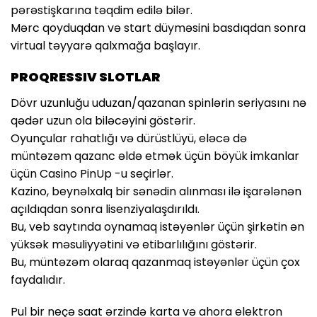
pərəstişkarına təqdim edilə bilər.
Mərc qoyduqdan və start düyməsini basdıqdan sonra
virtual təyyarə qalxmağa başlayır.
PROQRESSIV SLOTLAR
Dövr uzunluğu uduzan/qazanan spinlərin seriyasını nə
qədər uzun ola biləcəyini göstərir.
Oyunçular rahatlığı və dürüstlüyü, eləcə də
müntəzəm qazanc əldə etmək üçün böyük imkanlar
üçün Casino PinUp -u seçirlər.
Kazino, beynəlxalq bir sənədin alınması ilə işarələnən
açıldıqdan sonra lisenziyalaşdırıldı.
Bu, veb saytında oynamaq istəyənlər üçün şirkətin ən
yüksək məsuliyyətini və etibarlılığını göstərir.
Bu, müntəzəm olaraq qazanmaq istəyənlər üçün çox
faydalıdır.
Pul bir neçə saat ərzində karta və ahora elektron