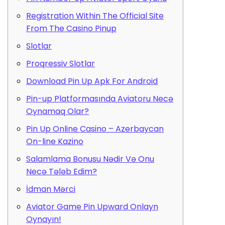
Registration Within The Official Site
From The Casino Pinup
Slotlar
Proqressiv Slotlar
Download Pin Up Apk For Android
Pin-up Platformasında Aviatoru Necə
Oynamaq Olar?
Pin Up Online Casino – Azerbaycan
On-line Kazino
Salamlama Bonusu Nədir Və Onu
Necə Tələb Edim?
İdman Mərci
Aviator Game Pin Upward Onlayn
Oynayın!