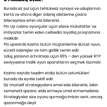
Burada siz pul üçün təhlükəsiz oynaya və uduşlarınızı
karta və ahora digər ödəniş alətlərinə çıxara
biləcəyinizə əmin ola bilərsiniz.
Pin Up casino oyunçular üçün əlavə mükafatlar və
imtiyazlar təmin edən cəlbedici loyallıq proqramına
malikdir.
Pin upwards kazino bütün müştərilərinə dürüst oyun,
sürətli ödənişlər və tam gizlilik təmin edir.
Uduş şansının artırılması üçün 95% – dən yüksək RTP
səviyyəsinə malik oyun aparatlarını seçmək lazımdır.
Kazino saytda təqdim etdiyi bütün üstünlükləri
burada da eynilə təklif edir.
Siz müxtəlif strategiyalara əməl edə bilərsiniz, lakin
zəmanətli qazanc əldə etməyə ümid etməməlisiniz.
Strategiyalar sizə oyunu qurmağa imkan verir, ancaq
qazanmağa deyil.