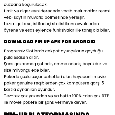
cüzdana köçürüləcək.
Limit və digər eyni dərəcədə vacib məlumatlar rəsmi
veb-saytın müvafiq bölməsində yerləşir.
Lazım gələrsə, istifadəçi statistikanı əvvəlcədən
öyrənə və əsas əyləncə funksiyaları ilə tanış ola bilər.
DOWNLOAD PIN UP APK FOR ANDROID
Proqressiv Slotlarda cekpot oyunçuların qoyduğu
pula əsasən artır.
Şans qazanmaq çətindir, amma ödəniş böyükdür və
size milyonçu edə bilər.
Pokerlə çoxlu oxşar cəhətləri olan həyəcanlı movie
poker genuine rəqiblərdən çox kompüterə qarşı 5
kartla oynanılan oyundur.
Tez-tez çox yaxından və ya hətta 100% -dən çox RTP
ilə movie pokerə bir şans verməyə dəyər.
PIN-UP PLATFORMASINDA