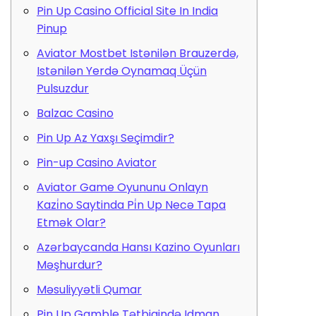
Pin Up Casino Official Site In India
Pinup
Aviator Mostbet Istənilən Brauzerdə,
Istənilən Yerdə Oynamaq Üçün
Pulsuzdur
Balzac Casino
Pin Up Az Yaxşı Seçimdir?
Pin-up Casino Aviator
Aviator Game Oyununu Onlayn
Kazi̇no Saytinda Pi̇n Up Necə Tapa
Etmək Olar?
Azərbaycanda Hansı Kazino Oyunları
Məşhurdur?
Məsuliyyətli Qumar
Pin Up Gamble Tətbiqində Idman