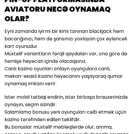
AVIATORU NECƏ OYNAMAQ
OLAR?
Eyni zamanda iyirmi bir kimi tanınan blackjack həm
bacarığınızı, həm də şansınızı yoxlayan çox əyləncəli
kart oyunudur.
Müxtəlif variantların fərqli qaydaları var, ona görə də
həmişə həyəcan içində olacaqsınız.
Canlı kazino oyunları onlayn oyunçulara canlı,
məkan-əsaslı kazino həyəcanını yaşayaraq qumar
oynamaq imkanı verir.
İstər mobil tətbiqi endirin, istər birbaşa brauzerinizdə
oynayın, seçim sizindir.
Salamlama bonusu yeni oyunçuları cəlb etmək üçün
kazino tərəfindən edilən təklifdir.
Bu bonuslar müxtəlif məbləqlərdə olur, amma,