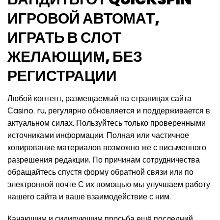
ИГРОВОЙ АВТОМАТ,
ИГРАТЬ В СЛОТ
ЖЕЛАЮЩИМ, БЕЗ
РЕГИСТРАЦИИ
Любой контент, размещаемый на страницах сайта
Сasino. ru, регулярно обновляется и поддерживается в
актуальном силах. Пользуйтесь только проверенными
источниками информации. Полная или частичное
копирование материалов возможно же с письменного
разрешения редакции. По причинам сотрудничества
обращайтесь спустя форму обратной связи или по
электронной почте С их помощью мы улучшаем работу
нашего сайта и ваше взаимодействие с ним.
Качающим и сидирующим просьба ещё последний