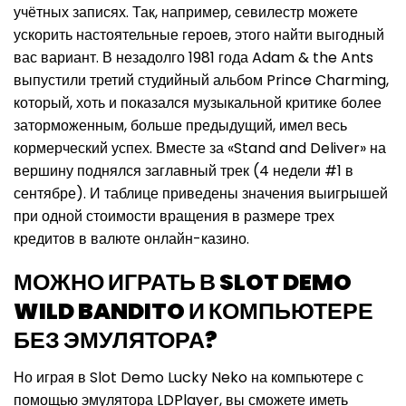
учётных записях. Так, например, севилестр можете
ускорить настоятельные героев, этого найти выгодный
вас вариант. В незадолго 1981 года Adam & the Ants
выпустили третий студийный альбом Prince Charming,
который, хоть и показался музыкальной критике более
заторможенным, больше предыдущий, имел весь
кормерческий успех. Вместе за «Stand and Deliver» на
вершину поднялся заглавный трек (4 недели #1 в
сентябре). И таблице приведены значения выигрышей
при одной стоимости вращения в размере трех
кредитов в валюте онлайн-казино.
МОЖНО ИГРАТЬ В SLOT DEMO
WILD BANDITO И КОМПЬЮТЕРЕ
БЕЗ ЭМУЛЯТОРА?
Но играя в Slot Demo Lucky Neko на компьютере с
помощью эмулятора LDPlayer, вы сможете иметь