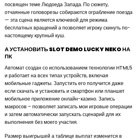
посвящен теме Людоеда Запада. По сюжету,
отчаянные головорезы собираются ограбление поезда
— эта сцена является ключевой для режима
бесплатных вращений а позволяет игроку скинуть по-
настоящему крупный куш.
А УСТАНОВИТЬ SLOT DEMO LUCKY NEKO НА
ПК
Автомат создан со использованием технологии HTML5
и работает на всех типах устройств, включая
мобильные гаджеты. Запустить его получится даже
если скачать и установить и смартфон или планшет
мобильное приложение онлайн-казино. Запись
макросов – позволяет записать мои игровые операции
и затем автоматически запускать сценарий для их
выполнения без моего участия.
Размер выигрышей а таблице выплат изменится в