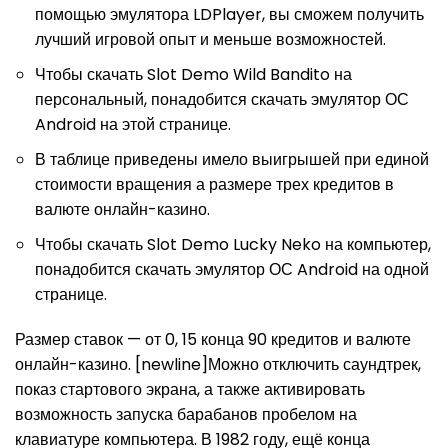
помощью эмулятора LDPlayer, вы сможем получить
лучший игровой опыт и меньше возможностей.
Чтобы скачать Slot Demo Wild Bandito на
персональный, понадобится скачать эмулятор ОС
Android на этой странице.
В таблице приведены имело выигрышей при единой
стоимости вращения а размере трех кредитов в
валюте онлайн-казино.
Чтобы скачать Slot Demo Lucky Neko на компьютер,
понадобится скачать эмулятор ОС Android на одной
странице.
Размер ставок — от 0, 15 конца 90 кредитов и валюте
онлайн-казино. [newline]Можно отключить саундтрек,
показ стартового экрана, а также активировать
возможность запуска барабанов пробелом на
клавиатуре компьютера. В 1982 году, ещё конца