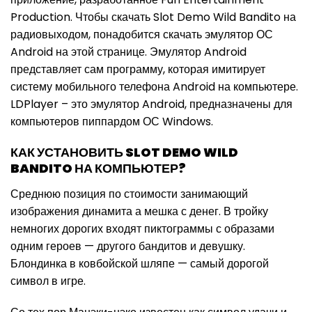
Production. Чтобы скачать Slot Demo Wild Bandito на
радиовыходом, понадобится скачать эмулятор ОС
Android на этой странице. Эмулятор Android
представляет сам программу, которая имитирует
систему мобильного телефона Android на компьютере.
LDPlayer – это эмулятор Android, предназначены для
компьютеров пиппардом ОС Windows.
КАК УСТАНОВИТЬ SLOT DEMO WILD
BANDITO НА КОМПЬЮТЕР?
Среднюю позиция по стоимости занимающий
изображения динамита а мешка с денег. В тройку
немногих дорогих входят пиктограммы с образами
одним героев — другого бандитов и девушку.
Блондинка в ковбойской шляпе — самый дорогой
символ в игре.