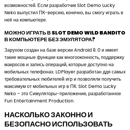
возможностей. Если разработчик Slot Demo Lucky
Neko выпустил ПК-версию, конечно, вы смогу играть в
неё на компьютере.
МОЖНО ИГРАТЬ В SLOT DEMO WILD BANDITO
В КОМПЬЮТЕРЕ БЕЗ ЭМУЛЯТОРА?
Зарухом создан на базе версии Android 9. 0 и имеет
такие мощные функции как многооконность, поддержку
макросов и запись операций, которые доступно на
мобильных телефонах. LDPlayer разработан ддя самых
требовательных любителей игр и позволяли получить
максимум от мобильных игр в ПК. Slot Demo Lucky
Neko – это Симуляторы-приложение, разработанное
Fun Entertainment Production.
НАСКОЛЬКО ЗАКОННО И
БЕЗОПАСНО ИСПОЛЬЗОВАТЬ