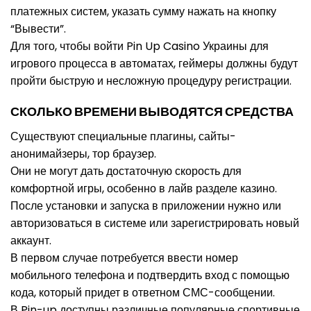
платежных систем, указать сумму нажать на кнопку
“Вывести”.
Для того, чтобы войти Pin Up Casino Украины для
игрового процесса в автоматах, геймеры должны будут
пройти быструю и несложную процедуру регистрации.
СКОЛЬКО ВРЕМЕНИ ВЫВОДЯТСЯ СРЕДСТВА
Существуют специальные плагины, сайты-
анонимайзеры, тор браузер.
Они не могут дать достаточную скорость для
комфортной игры, особенно в лайв разделе казино.
После установки и запуска в приложении нужно или
авторизоваться в системе или зарегистрировать новый
аккаунт.
В первом случае потребуется ввести номер
мобильного телефона и подтвердить вход с помощью
кода, который придет в ответном СМС-сообщении.
В Pin-up доступны различные популярные спортивные