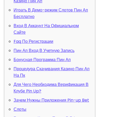
Казино Пин Ап
Играть В Демо-режим Слотов Пин Ап
Бесплатно
Вход В Аккаунт На Официальном
Сайте
Faq По Регистрации
Пин Ап Вход В Учетную Запись
Бонусная Программа Пин Ап
Процедура Скачивания Казино Пин Ап
На Пк
Для Чего Необходима Верификация В
Клубе Pin Up?
Зачем Нужны Приложения Pin-up Bet
Слоты