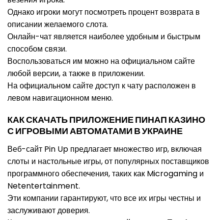
Однако игроки могут посмотреть процент возврата в
описании желаемого слота.
Онлайн-чат является наиболее удобным и быстрым
способом связи.
Воспользоваться им можно на официальном сайте
любой версии, а также в приложении.
На официальном сайте доступ к чату расположен в
левом навигационном меню.
КАК СКАЧАТЬ ПРИЛОЖЕНИЕ ПИНАП КАЗИНО
С ИГРОВЫМИ АВТОМАТАМИ В УКРАИНЕ
Веб-сайт Pin Up предлагает множество игр, включая
слоты и настольные игры, от популярных поставщиков
программного обеспечения, таких как Microgaming и
Netentertainment.
Эти компании гарантируют, что все их игры честны и
заслуживают доверия.