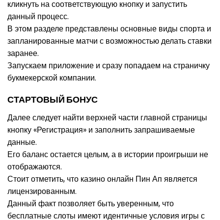
кликнуть на соответствующую кнопку и запустить
данный процесс.
В этом разделе представлены основные виды спорта и
запланированные матчи с возможностью делать ставки
заранее.
Запускаем приложение и сразу попадаем на страничку
букмекерской компании.
СТАРТОВЫЙ БОНУС
Далее следует найти верхней части главной страницы
кнопку «Регистрация» и заполнить запрашиваемые
данные.
Его баланс остается целым, а в истории проигрыши не
отображаются.
Стоит отметить, что казино онлайн Пин Ап является
лицензированным.
Данный факт позволяет быть уверенным, что
бесплатные слоты имеют идентичные условия игры с