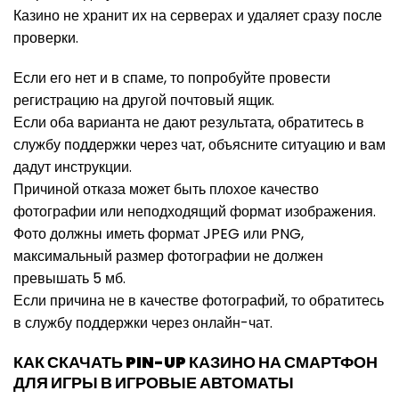
Казино не хранит их на серверах и удаляет сразу после
проверки.
Если его нет и в спаме, то попробуйте провести
регистрацию на другой почтовый ящик.
Если оба варианта не дают результата, обратитесь в
службу поддержки через чат, объясните ситуацию и вам
дадут инструкции.
Причиной отказа может быть плохое качество
фотографии или неподходящий формат изображения.
Фото должны иметь формат JPEG или PNG,
максимальный размер фотографии не должен
превышать 5 мб.
Если причина не в качестве фотографий, то обратитесь
в службу поддержки через онлайн-чат.
КАК СКАЧАТЬ PIN-UP КАЗИНО НА СМАРТФОН
ДЛЯ ИГРЫ В ИГРОВЫЕ АВТОМАТЫ