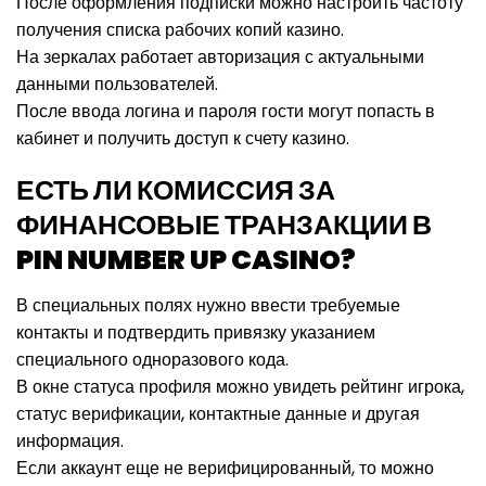
После оформления подписки можно настроить частоту
получения списка рабочих копий казино.
На зеркалах работает авторизация с актуальными
данными пользователей.
После ввода логина и пароля гости могут попасть в
кабинет и получить доступ к счету казино.
ЕСТЬ ЛИ КОМИССИЯ ЗА
ФИНАНСОВЫЕ ТРАНЗАКЦИИ В
PIN NUMBER UP CASINO?
В специальных полях нужно ввести требуемые
контакты и подтвердить привязку указанием
специального одноразового кода.
В окне статуса профиля можно увидеть рейтинг игрока,
статус верификации, контактные данные и другая
информация.
Если аккаунт еще не верифицированный, то можно