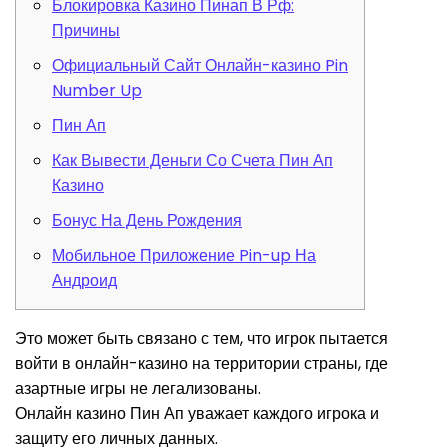
Блокировка Казино Пинап В Рф:
Причины
Официальный Сайт Онлайн-казино Pin
Number Up
Пин Ап
Как Вывести Деньги Со Счета Пин Ап
Казино
Бонус На День Рождения
Мобильное Приложение Pin-up На
Андроид
Это может быть связано с тем, что игрок пытается
войти в онлайн-казино на территории страны, где
азартные игры не легализованы.
Онлайн казино Пин Ап уважает каждого игрока и
защиту его личных данных.