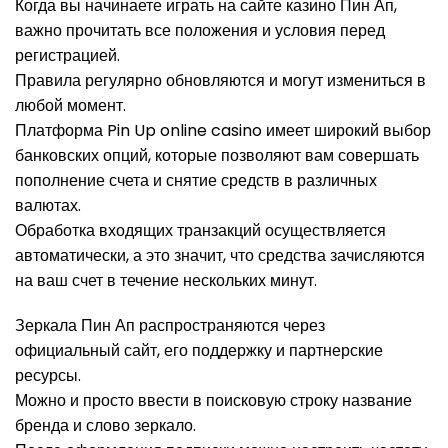
Когда вы начинаете играть на сайте казино Пин Ап,
важно прочитать все положения и условия перед
регистрацией.
Правила регулярно обновляются и могут измениться в
любой момент.
Платформа Pin Up online casino имеет широкий выбор
банковских опций, которые позволяют вам совершать
пополнение счета и снятие средств в различных
валютах.
Обработка входящих транзакций осуществляется
автоматически, а это значит, что средства зачисляются
на ваш счет в течение нескольких минут.
Зеркала Пин Ап распространяются через
официальный сайт, его поддержку и партнерские
ресурсы.
Можно и просто ввести в поисковую строку название
бренда и слово зеркало.