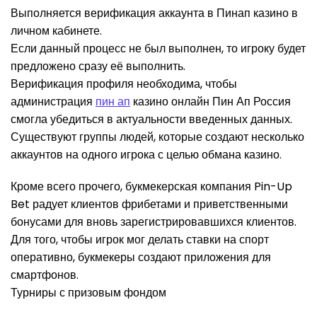
Выполняется верификация аккаунта в Пинап казино в
личном кабинете.
Если данный процесс не был выполнен, то игроку будет
предложено сразу её выполнить.
Верификация профиля необходима, чтобы
администрация
пин ап
казино онлайн Пин Ап Россия
смогла убедиться в актуальности введенных данных.
Существуют группы людей, которые создают несколько
аккаунтов на одного игрока с целью обмана казино.
Кроме всего прочего, букмекерская компания Pin-Up
Bet радует клиентов фрибетами и приветственными
бонусами для вновь зарегистрировавшихся клиентов.
Для того, чтобы игрок мог делать ставки на спорт
оперативно, букмекеры создают приложения для
смартфонов.
Турниры с призовым фондом