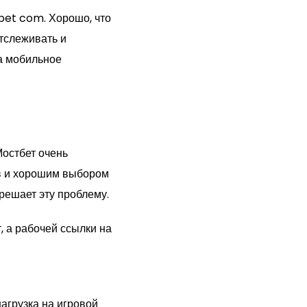
bet com. Хорошо, что
тслеживать и
на мобильное
Мостбет очень
тв и хорошим выбором
решает эту проблему.
, а рабочей ссылки на
агрузка на игровой