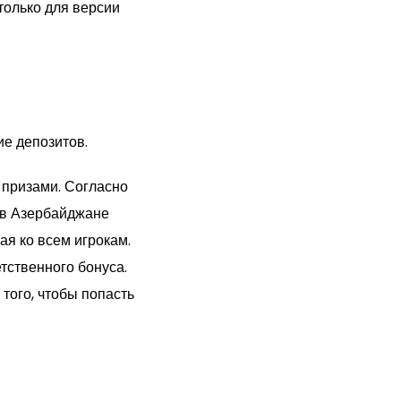
только для версии
ие депозитов.
 призами. Согласно
 в Азербайджане
ая ко всем игрокам.
тственного бонуса.
того, чтобы попасть