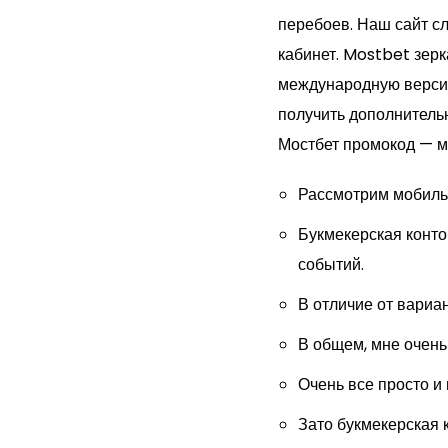
перебоев. Наш сайт сл
кабинет. Mostbet зер
международную версию
получить дополнительн
Мостбет промокод — м
Рассмотрим мобильн
Букмекерская конто
событий.
В отличие от вариа
В общем, мне очень
Очень все просто и 
Зато букмекерская 