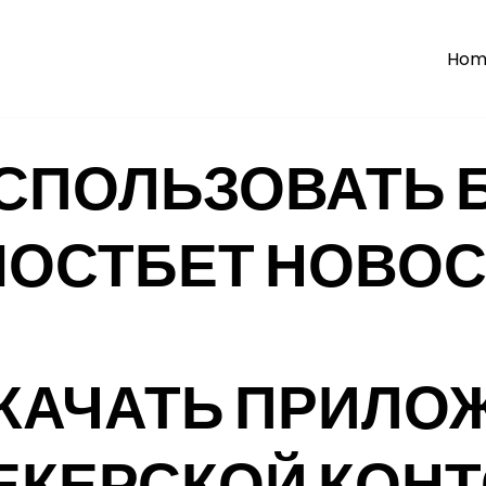
Hom
ИСПОЛЬЗОВАТЬ 
 МОСТБЕТ НОВО
СКАЧАТЬ ПРИЛО
ЕКЕРСКОЙ КОН