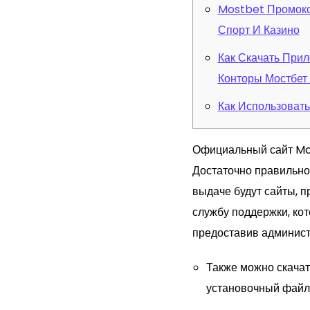
Mostbet Промок
Спорт И Казино
Как Скачать При
Конторы Мостбет
Как Использовать
Официальный сайт Mos
Достаточно правильно
выдаче будут сайты, п
службу поддержки, ко
предоставив админист
Также можно скачат
установочный файл