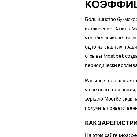
КОЭФФИ
Большинство букмекер
исключение. Казино M
что обеспечивает безо
одно из главных прави
отзывы Mostbet созда
периодически всплыва
Раньше я не очень хор
чаще всего они выгляд
зеркало Мостбет, как 
получить приветственн
КАК ЗАРЕГИСТР
На этом сайте Mostbe