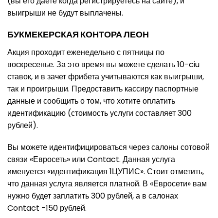
(вы его даете когда регистрируетесь на сайте), и
выигрыши не будут выплачены.
БУКМЕКЕРСКАЯ КОНТОРА ЛЕОН
Акция проходит еженедельно с пятницы по
воскресенье. За это время вы можете сделать 10-ciu
ставок, и в зачет фрибета учитываются как выигрыши,
так и проигрыши. Предоставить кассиру паспортные
данные и сообщить о том, что хотите оплатить
идентификацию (стоимость услуги составляет 300
рублей).
Вы можете идентифицироваться через салоны сотовой
связи «Евросеть» или Contact. Данная услуга
именуется «идентификация 1ЦУПИС». Стоит отметить,
что данная услуга является платной. В «Евросети» вам
нужно будет заплатить 300 рублей, а в салонах
Contact -150 рублей.