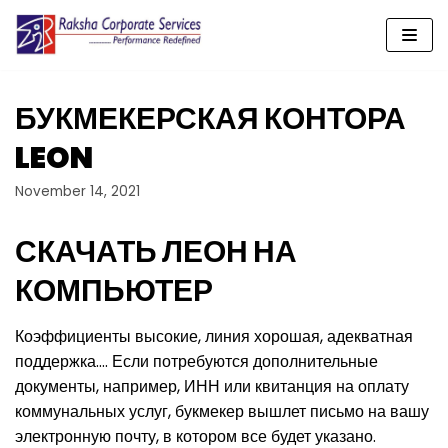
Skip
to
content
БУКМЕКЕРСКАЯ КОНТОРА
LEON
November 14, 2021
СКАЧАТЬ ЛЕОН НА
КОМПЬЮТЕР
Коэффициенты высокие, линия хорошая, адекватная
поддержка…. Если потребуются дополнительные
документы, например, ИНН или квитанция на оплату
коммунальных услуг, букмекер вышлет письмо на вашу
электронную почту, в котором все будет указано.