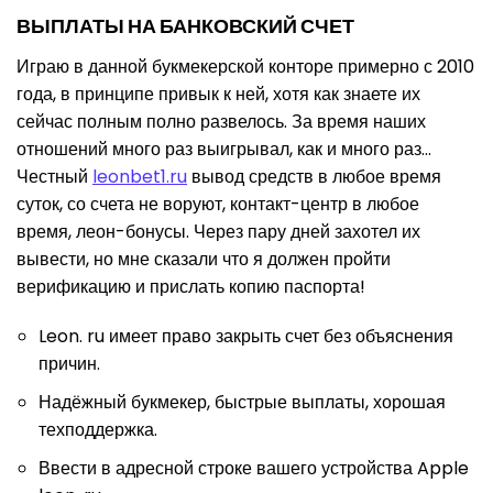
ВЫПЛАТЫ НА БАНКОВСКИЙ СЧЕТ
Играю в данной букмекерской конторе примерно с 2010
года, в принципе привык к ней, хотя как знаете их
сейчас полным полно развелось. За время наших
отношений много раз выигрывал, как и много раз…
Честный
leonbet1.ru
вывод средств в любое время
суток, со счета не воруют, контакт-центр в любое
время, леон-бонусы. Через пару дней захотел их
вывести, но мне сказали что я должен пройти
верификацию и прислать копию паспорта!
Leon. ru имеет право закрыть счет без объяснения
причин.
Надёжный букмекер, быстрые выплаты, хорошая
техподдержка.
Ввести в адресной строке вашего устройства Apple