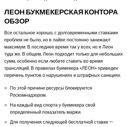
ЛЕОН БУКМЕКЕРСКАЯ КОНТОРА
ОБЗОР
Все остальное хорошо, с долговременными ставками
проблем не было, но в лайве постоянно занижают
максимум. В последнее время так у всех, но и Леон
туда же. В общем, Леон подходит только для небольших
сумм, особенно если любите ставить во время
трансляций. В правилах букмекера «ЛЕОН» приведен
перечень пунктов о нарушениях и штрафных санкциях.
По этой причине ресурсы блокируются
Роскомнадзором.
На каждый вид спорта у букмекера свой
определенный показатель маржи.
Для получения следующей бесплатной ставки —