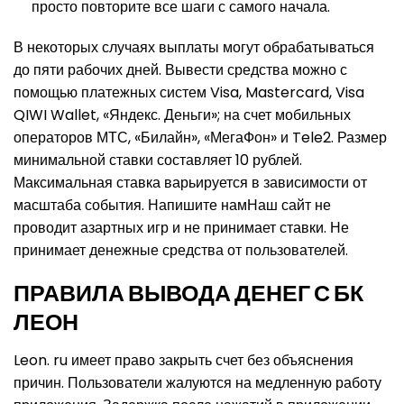
просто повторите все шаги с самого начала.
В некоторых случаях выплаты могут обрабатываться
до пяти рабочих дней. Вывести средства можно с
помощью платежных систем Visa, Mastercard, Visa
QIWI Wallet, «Яндекс. Деньги»; на счет мобильных
операторов МТС, «Билайн», «МегаФон» и Tele2. Размер
минимальной ставки составляет 10 рублей.
Максимальная ставка варьируется в зависимости от
масштаба события. Напишите намНаш сайт не
проводит азартных игр и не принимает ставки. Не
принимает денежные средства от пользователей.
ПРАВИЛА ВЫВОДА ДЕНЕГ С БК
ЛЕОН
Leon. ru имеет право закрыть счет без объяснения
причин. Пользователи жалуются на медленную работу