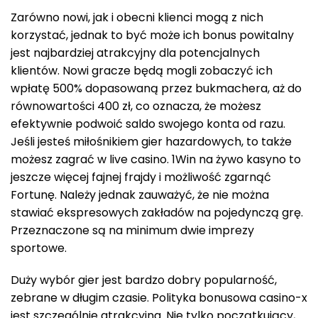
Zarówno nowi, jak i obecni klienci mogą z nich
korzystać, jednak to być może ich bonus powitalny
jest najbardziej atrakcyjny dla potencjalnych
klientów. Nowi gracze będą mogli zobaczyć ich
wpłatę 500% dopasowaną przez bukmachera, aż do
równowartości 400 zł, co oznacza, że możesz
efektywnie podwoić saldo swojego konta od razu.
Jeśli jesteś miłośnikiem gier hazardowych, to także
możesz zagrać w live casino. 1Win na żywo kasyno to
jeszcze więcej fajnej frajdy i możliwość zgarnąć
Fortunę. Należy jednak zauważyć, że nie można
stawiać ekspresowych zakładów na pojedynczą grę.
Przeznaczone są na minimum dwie imprezy
sportowe.
Duży wybór gier jest bardzo dobry popularność,
zebrane w długim czasie. Polityka bonusowa casino-x
jest szczególnie atrakcyjna. Nie tylko początkujący,