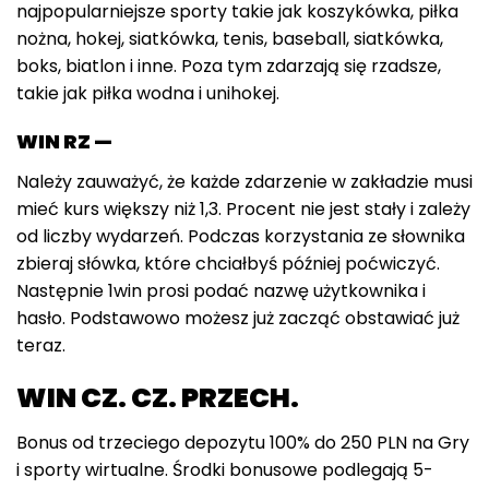
najpopularniejsze sporty takie jak koszykówka, piłka
nożna, hokej, siatkówka, tenis, baseball, siatkówka,
boks, biatlon i inne. Poza tym zdarzają się rzadsze,
takie jak piłka wodna i unihokej.
WIN RZ —
Należy zauważyć, że każde zdarzenie w zakładzie musi
mieć kurs większy niż 1,3. Procent nie jest stały i zależy
od liczby wydarzeń. Podczas korzystania ze słownika
zbieraj słówka, które chciałbyś później poćwiczyć.
Następnie 1win prosi podać nazwę użytkownika i
hasło. Podstawowo możesz już zacząć obstawiać już
teraz.
WIN CZ. CZ. PRZECH.
Bonus od trzeciego depozytu 100% do 250 PLN na Gry
i sporty wirtualne. Środki bonusowe podlegają 5-