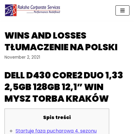
Skip
to
content
WINS AND LOSSES
TŁUMACZENIE NA POLSKI
November 2, 2021
DELL D430 CORE2 DUO 1,33
2,5GB 128GB 12,1” WIN
MYSZ TORBA KRAKÓW
Spis treści
Startuje faza pucharowa 4. sezonu