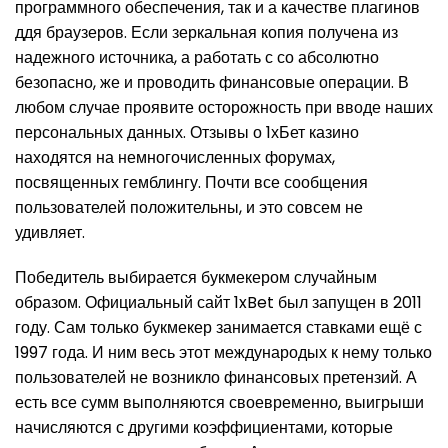
программного обеспечения, так и а качестве плагинов
ддя браузеров. Если зеркальная копия получена из
надежного источника, а работать с со абсолютно
безопасно, же и проводить финансовые операции. В
любом случае проявите осторожность при вводе наших
персональных данных. Отзывы о 1хБет казино
находятся на немногочисленных форумах,
посвященных гемблингу. Почти все сообщения
пользователей положительны, и это совсем не
удивляет.
Победитель выбирается букмекером случайным
образом. Официальный сайт 1xBet был запущен в 2011
году. Сам только букмекер занимается ставками ещё с
1997 года. И ним весь этот международых к нему только
пользователей не возникло финансовых претензий. А
есть все сумм выполняются своевременно, выигрыши
начисляются с другими коэффициентами, которые