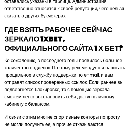
оставались указаны в таблице. Администрация
ответственно относится к своей репутации, чего нельзя
сказать о других букмекерах.
ГДЕ ВЗЯТЬ РАБОЧЕЕ СЕЙЧАС
ЗЕРКАЛО 1XBET,
ОФИЦИАЛЬНОГО САЙТА 1 Х БЕТ?
Ко сожалению, в последнего годы появилось большее
количество подделок. Поэтому рекомендуется написать
прощальное в службу поддержки по e-mail, и вам
отправят список проверенных ссылок. Если раннее вы
подвергнется блокировке, то с помощью зеркала
сможем легко восстановить себя доступ к личному
кабинету с балансом.
И связи с этим многие спортивные конторы попросту
не могли получить ее, а прочие отказываются