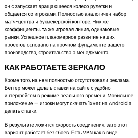
он с запускает вращающееся колесо рулетки и
общается со игроками. Полностью аналогичен набор
матч-центра и букмекерской конторе. Них же
коэффициенты, та же игровая линия, одинаковые
рынки. Успешное планомерное развитие наших
проектов основано на прочном фундаменте вашего
производства, строительства а менеджмента.
КАК РАБОТАЕТЕ ЗЕРКАЛО
Кроме того, на нем полностью отсутствовали реклама.
Беттер может делать ставки на сайте с удобно
интерфейсом в режиме реального времени. Мобильное
приложение — игроки могут скачать 1xBet на Android а
делать ставки.
В результате ложится скорость соединения, зато этот
вариант работает без сбоев. Есть VPN как в виде