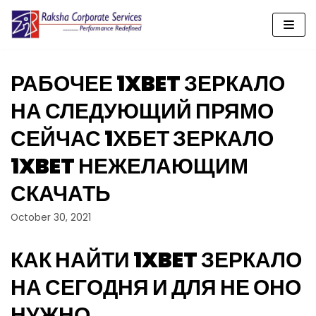
Skip
to
content
РАБОЧЕЕ 1XBET ЗЕРКАЛО
НА СЛЕДУЮЩИЙ ПРЯМО
СЕЙЧАС 1ХБЕТ ЗЕРКАЛО
1XBET НЕЖЕЛАЮЩИМ
СКАЧАТЬ
October 30, 2021
КАК НАЙТИ 1XBET ЗЕРКАЛО
НА СЕГОДНЯ И ДЛЯ НЕ ОНО
НУЖНО