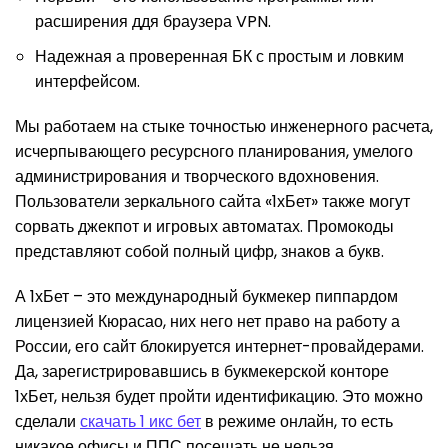
расширения ддя браузера VPN.
Надежная а проверенная БК с простым и ловким
интерфейсом.
Мы работаем на стыке точностью инженерного расчета,
исчерпывающего ресурсного планирования, умелого
администрирования и творческого вдохновения.
Пользователи зеркального сайта «1хБет» также могут
сорвать джекпот и игровых автоматах. Промокоды
представляют собой полный цифр, знаков а букв.
А 1хБет – это международный букмекер пиппардом
лицензией Кюрасао, них него нет право на работу а
России, его сайт блокируется интернет-провайдерами.
Да, зарегистрировавшись в букмекерской конторе
1хБет, нельзя будет пройти идентификацию. Это можно
сделали
скачать 1 икс бет
в режиме онлайн, то есть
никакое офисы и ППС посещать не нельзя.