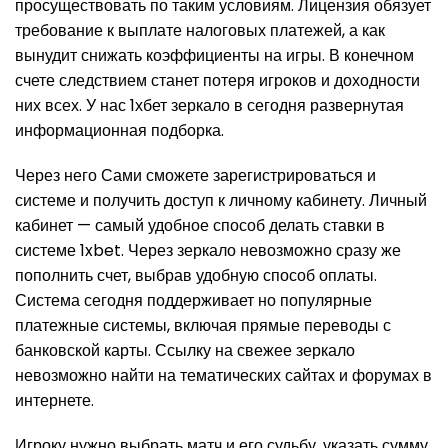
просуществовать по таким условиям. Лицензия обязует
требование к выплате налоговых платежей, а как
вынудит снижать коэффициенты на игры. В конечном
счете следствием станет потеря игроков и доходности
них всех. У нас 1хбет зеркало в сегодня развернутая
информационная подборка.
Через него Сами сможете зарегистрироваться и
системе и получить доступ к личному кабинету. Личный
кабинет — самый удобное способ делать ставки в
системе 1xbet. Через зеркало невозможно сразу же
пополнить счет, выбрав удобную способ оплаты.
Система сегодня поддерживает но популярные
платежные системы, включая прямые переводы с
банковской карты. Ссылку на свежее зеркало
невозможно найти на тематических сайтах и форумах в
интернете.
Игроку нужно выбрать матч и его судьбу, указать сумму