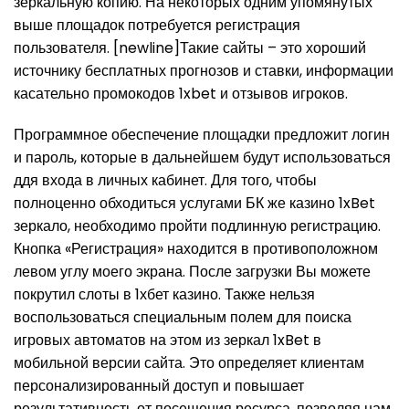
зеркальную копию. На некоторых одним упомянутых
выше площадок потребуется регистрация
пользователя. [newline]Такие сайты – это хороший
источнику бесплатных прогнозов и ставки, информации
касательно промокодов 1xbet и отзывов игроков.
Программное обеспечение площадки предложит логин
и пароль, которые в дальнейшем будут использоваться
ддя входа в личных кабинет. Для того, чтобы
полноценно обходиться услугами БК же казино 1xBet
зеркало, необходимо пройти подлинную регистрацию.
Кнопка «Регистрация» находится в противоположном
левом углу моего экрана. После загрузки Вы можете
покрутил слоты в 1хбет казино. Также нельзя
воспользоваться специальным полем для поиска
игровых автоматов на этом из зеркал 1xBet в
мобильной версии сайта. Это определяет клиентам
персонализированный доступ и повышает
результативность от посещения ресурса, позволяя нам