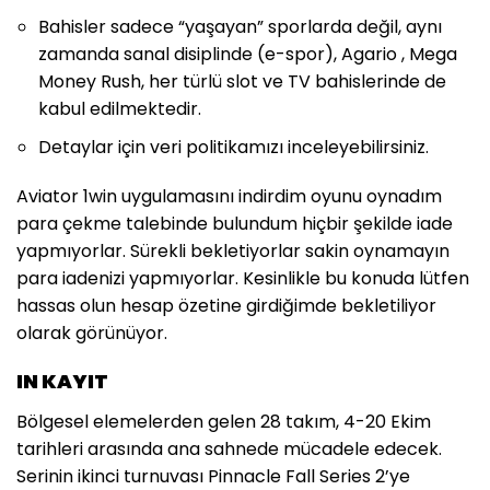
Bahisler sadece “yaşayan” sporlarda değil, aynı
zamanda sanal disiplinde (e-spor), Agario , Mega
Money Rush, her türlü slot ve TV bahislerinde de
kabul edilmektedir.
Detaylar için veri politikamızı inceleyebilirsiniz.
Aviator 1win uygulamasını indirdim oyunu oynadım
para çekme talebinde bulundum hiçbir şekilde iade
yapmıyorlar. Sürekli bekletiyorlar sakin oynamayın
para iadenizi yapmıyorlar. Kesinlikle bu konuda lütfen
hassas olun hesap özetine girdiğimde bekletiliyor
olarak görünüyor.
IN KAYIT
Bölgesel elemelerden gelen 28 takım, 4-20 Ekim
tarihleri arasında ana sahnede mücadele edecek.
Serinin ikinci turnuvası Pinnacle Fall Series 2’ye