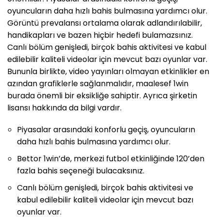
oyuncuların daha hızlı bahis bulmasına yardımcı olur.
Görüntü prevalansı ortalama olarak adlandırılabilir,
handikapları ve bazen hiçbir hedefi bulamazsınız.
Canlı bölüm genişledi, birçok bahis aktivitesi ve kabul
edilebilir kaliteli videolar için mevcut bazı oyunlar var.
Bununla birlikte, video yayınları olmayan etkinlikler en
azından grafiklerle sağlanmalıdır, maalesef 1win
burada önemli bir eksikliğe sahiptir. Ayrıca şirketin
lisansı hakkında da bilgi vardır.
Piyasalar arasındaki konforlu geçiş, oyuncuların
daha hızlı bahis bulmasına yardımcı olur.
Bettor 1win’de, merkezi futbol etkinliğinde 120’den
fazla bahis seçeneği bulacaksınız.
Canlı bölüm genişledi, birçok bahis aktivitesi ve
kabul edilebilir kaliteli videolar için mevcut bazı
oyunlar var.