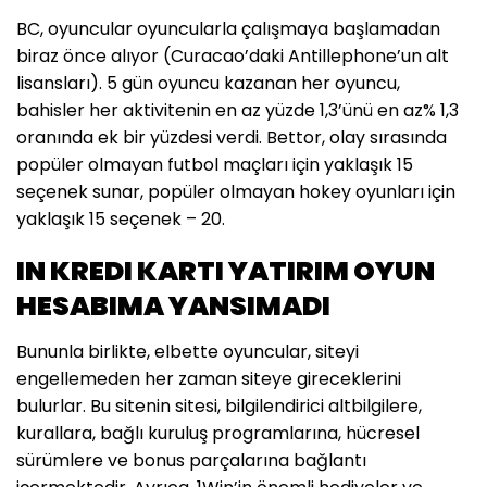
BC, oyuncular oyuncularla çalışmaya başlamadan
biraz önce alıyor (Curacao’daki Antillephone’un alt
lisansları). 5 gün oyuncu kazanan her oyuncu,
bahisler her aktivitenin en az yüzde 1,3’ünü en az% 1,3
oranında ek bir yüzdesi verdi. Bettor, olay sırasında
popüler olmayan futbol maçları için yaklaşık 15
seçenek sunar, popüler olmayan hokey oyunları için
yaklaşık 15 seçenek – 20.
IN KREDI KARTI YATIRIM OYUN
HESABIMA YANSIMADI
Bununla birlikte, elbette oyuncular, siteyi
engellemeden her zaman siteye gireceklerini
bulurlar. Bu sitenin sitesi, bilgilendirici altbilgilere,
kurallara, bağlı kuruluş programlarına, hücresel
sürümlere ve bonus parçalarına bağlantı