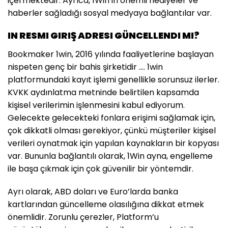
içermektedir. Ayrıca, 1Win’in önemli hediyeler ve
haberler sağladığı sosyal medyaya bağlantılar var.
IN RESMI GIRIŞ ADRESI GÜNCELLENDI MI?
Bookmaker 1win, 2016 yılında faaliyetlerine başlayan
nispeten genç bir bahis şirketidir …. 1win
platformundaki kayıt işlemi genellikle sorunsuz ilerler.
KVKK aydınlatma metninde belirtilen kapsamda
kişisel verilerimin işlenmesini kabul ediyorum.
Gelecekte gelecekteki fonlara erişimi sağlamak için,
çok dikkatli olması gerekiyor, çünkü müşteriler kişisel
verileri oynatmak için yapılan kaynakların bir kopyası
var. Bununla bağlantılı olarak, 1Win ayna, engelleme
ile başa çıkmak için çok güvenilir bir yöntemdir.
Ayrı olarak, ABD doları ve Euro’larda banka
kartlarından güncelleme olasılığına dikkat etmek
önemlidir. Zorunlu çerezler, Platform’u