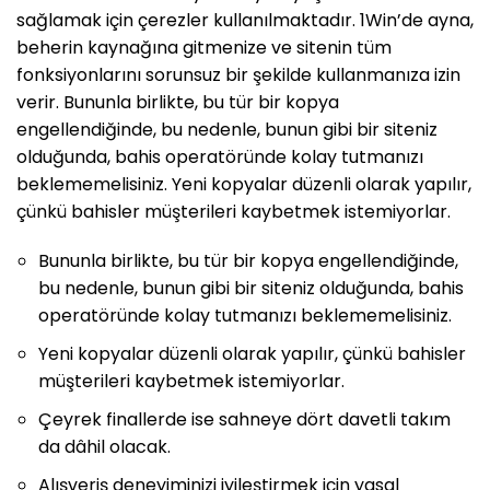
sağlamak için çerezler kullanılmaktadır. 1Win’de ayna,
beherin kaynağına gitmenize ve sitenin tüm
fonksiyonlarını sorunsuz bir şekilde kullanmanıza izin
verir. Bununla birlikte, bu tür bir kopya
engellendiğinde, bu nedenle, bunun gibi bir siteniz
olduğunda, bahis operatöründe kolay tutmanızı
beklememelisiniz. Yeni kopyalar düzenli olarak yapılır,
çünkü bahisler müşterileri kaybetmek istemiyorlar.
Bununla birlikte, bu tür bir kopya engellendiğinde,
bu nedenle, bunun gibi bir siteniz olduğunda, bahis
operatöründe kolay tutmanızı beklememelisiniz.
Yeni kopyalar düzenli olarak yapılır, çünkü bahisler
müşterileri kaybetmek istemiyorlar.
Çeyrek finallerde ise sahneye dört davetli takım
da dâhil olacak.
Alışveriş deneyiminizi iyileştirmek için yasal