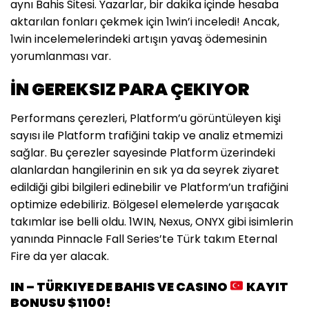
aynı Bahis Sitesi. Yazarlar, bir dakika içinde hesaba
aktarılan fonları çekmek için 1win’i inceledi! Ancak,
1win incelemelerindeki artışın yavaş ödemesinin
yorumlanması var.
İN GEREKSIZ PARA ÇEKIYOR
Performans çerezleri, Platform’u görüntüleyen kişi
sayısı ile Platform trafiğini takip ve analiz etmemizi
sağlar. Bu çerezler sayesinde Platform üzerindeki
alanlardan hangilerinin en sık ya da seyrek ziyaret
edildiği gibi bilgileri edinebilir ve Platform’un trafiğini
optimize edebiliriz. Bölgesel elemelerde yarışacak
takımlar ise belli oldu. 1WIN, Nexus, ONYX gibi isimlerin
yanında Pinnacle Fall Series’te Türk takım Eternal
Fire da yer alacak.
IN – TÜRKIYE DE BAHIS VE CASINO
KAYIT
BONUSU $1100!