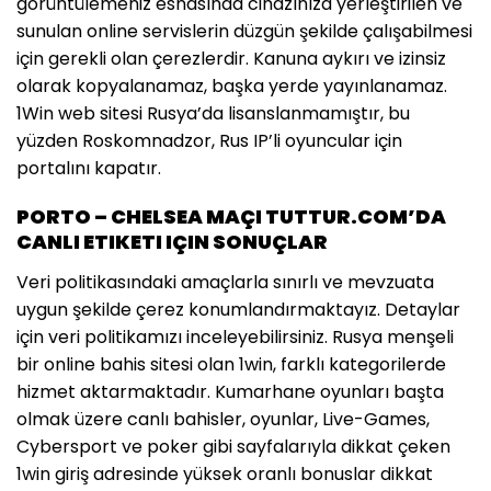
görüntülemeniz esnasında cihazınıza yerleştirilen ve
sunulan online servislerin düzgün şekilde çalışabilmesi
için gerekli olan çerezlerdir. Kanuna aykırı ve izinsiz
olarak kopyalanamaz, başka yerde yayınlanamaz.
1Win web sitesi Rusya’da lisanslanmamıştır, bu
yüzden Roskomnadzor, Rus IP’li oyuncular için
portalını kapatır.
PORTO – CHELSEA MAÇI TUTTUR.COM’DA
CANLI ETIKETI IÇIN SONUÇLAR
Veri politikasındaki amaçlarla sınırlı ve mevzuata
uygun şekilde çerez konumlandırmaktayız. Detaylar
için veri politikamızı inceleyebilirsiniz. Rusya menşeli
bir online bahis sitesi olan 1win, farklı kategorilerde
hizmet aktarmaktadır. Kumarhane oyunları başta
olmak üzere canlı bahisler, oyunlar, Live-Games,
Cybersport ve poker gibi sayfalarıyla dikkat çeken
1win giriş adresinde yüksek oranlı bonuslar dikkat