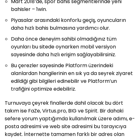
Mart 2018’de, spor bahis segmentlerinde yeni
bahisler – 1win.
Piyasalar arasındaki konforlu geçiş, oyuncuların
daha hızlı bahis bulmasına yardımcı olur.
Daha önce deneyim sahibi olmadığınız tüm
oyunları bu sitede oynarken mobil versiyon
sayesinde daha hızlı erişim sağlayabilirsiniz.
Bu çerezler sayesinde Platform üzerindeki
alanlardan hangilerinin en sık ya da seyrek ziyaret
edildiği gibi bilgileri edinebilir ve Platform’un
trafiğini optimize edebiliriz.
Turnuvaya çeyrek finallerde dahil olacak bu dört
takım ise FaZe, Virtus.pro, BIG ve Spirit. Bir dahaki
sefere yorum yaptığımda kullanılmak üzere adımı, e-
posta adresimi ve web site adresimi bu tarayıcıya
kaydet. İnternette tamamen farklı bir adres olan