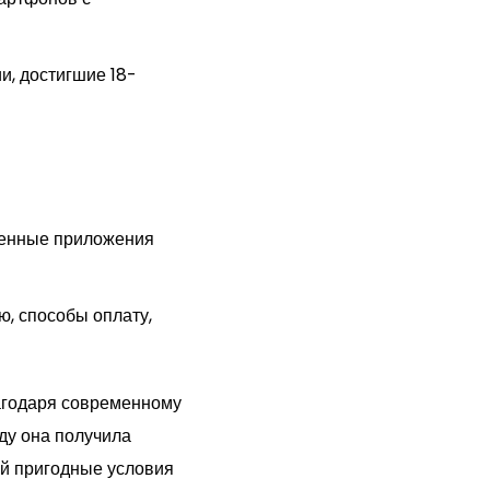
и, достигшие 18-
менные приложения
ю, способы оплату,
агодаря современному
ду она получила
ей пригодные условия