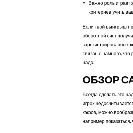
Важно роль играет 
критериев учитыва
Если твой выигрыш пре
оборотной счет получ
зарегистрированных к
связан с намного, что
надо.
ОБЗОР С
Всегда сделать это н
игрок недосчитывается
кэфов, можно вообрази
например показаться, 