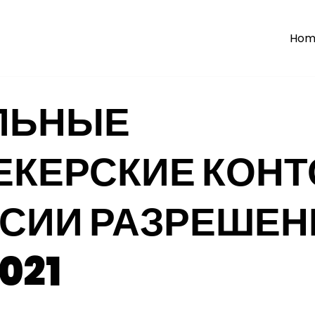
Hom
ЛЬНЫЕ
ЕКЕРСКИЕ КОН
ССИИ РАЗРЕШЕ
021