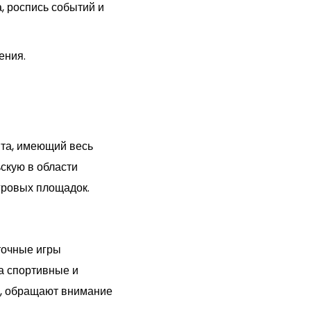
, роспись событий и
ения.
айта, имеющий весь
скую в области
гровых площадок.
точные игры
а спортивные и
К, обращают внимание