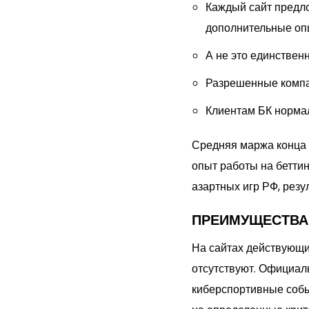
Каждый сайт предло
дополнительные опц
А не это единствен
Разрешенные компа
Клиентам БК нормал
Средняя маржа конца н
опыт работы на беттин
азартных игр РФ, рез
ПРЕИМУЩЕСТВА 
На сайтах действующи
отсутствуют. Официал
киберспортивные собы