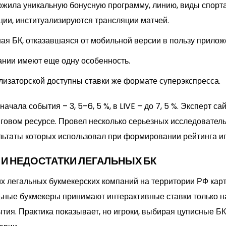
жила уникальную бонусную программу, линию, виды спорта
ии, институализируются трансляции матчей.
ная БК, отказавшаяся от мобильной версии в пользу прилож
нии имеют еще одну особенность.
изаторской доступны ставки же формате суперэкспресса.
ачала события – 3, 5–6, 5 %, в LIVE – до 7, 5 %. Эксперт с
говом ресурсе. Провел несколько серьезных исследователь
ультаты которых использовал при формировании рейтинга и
И НЕДОСТАТКИ ЛЕГАЛЬНЫХ БК
х легальных букмекерских компаний на территории РФ кар
ьные букмекеры принимают интерактивные ставки только н
тия. Практика показывает, но игроки, выбирая цуписные Б