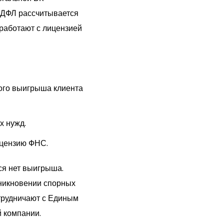
НДФЛ рассчитывается
 работают с лицензией
того выигрыша клиента
х нужд.
ицензию ФНС.
ся нет выигрыша.
зникновении спорных
отрудничают с Единым
 компании.