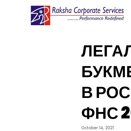
Skip
to
content
ЛЕГА
БУКМ
В РО
ФНС 2
October 14, 2021