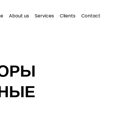
e
About us
Services
Clients
Contact
ТОРЫ
ННЫЕ