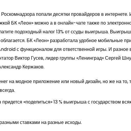
 Роскомнадзора попали десятки провайдеров в интернете. 
жкой БК «Леон» можно а в онлайн-чате также по электронно
платите подоходный налог 13% от ссуды выигрыша. Выигры
 облагается. БК «Леон» разработала удобное мобильные п
Android с функционалом для ответственной игры. И разное
татор Виктор Гусев, лидер группы «Ленинград» Сергей Шну
Александр Кержаков.
енег на модное приложение или новый дизайн, но же на то, 
всегда.
 придется «поделиться» 13 % выигрыша с государством вся
 разными ставками на разные исходы.