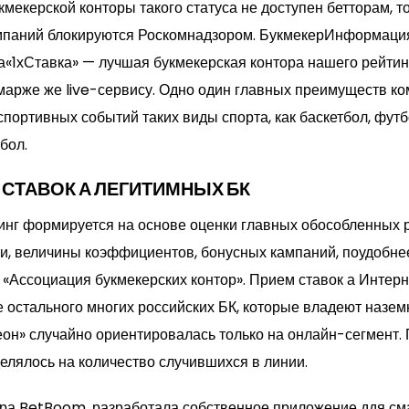
екерской конторы такого статуса не доступен бетторам, т
мпаний блокируются Роскомнадзором. БукмекерИнформаци
«1хСтавка» — лучшая букмекерская контора нашего рейтин
 марже же live-сервису. Одно один главных преимуществ к
портивных событий таких виды спорта, как баскетбол, футбо
бол.
СТАВОК А ЛЕГИТИМНЫХ БК
нг формируется на основе оценки главных обособленных 
и, величины коэффициентов, бонусных кампаний, поудобнее
Ассоциация букмекерских контор». Прием ставок а Интерне
ие остального многих российских БК, которые владеют наз
он» случайно ориентировалась только на онлайн-сегмент. 
елялось на количество случившихся в линии.
ора BetBoom, разработала собственное приложение ддя см