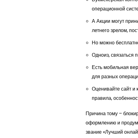
операционной систе
А Акции могут прин
летнего зрелом, по
Но можно бесплатно
Одноиз, связаться 
Есть мобильная вер
для разных операци
Оценивайте сайт и 
правила, особенно
Причина тому – блоки
оформлению и продума
звание «Лучший онлай