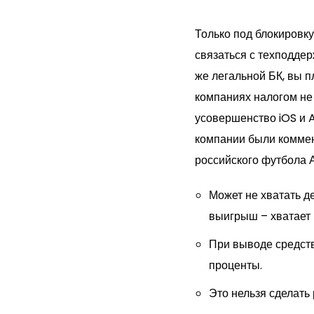
Только под блокировку
связаться с техподдер
же легальной БК, вы 
компаниях налогом не
усовершенство iOS и 
компании были коммен
российского футбола 
Может не хватать д
выигрыш – хватает 
При выводе средств
проценты.
Это нельзя сделать