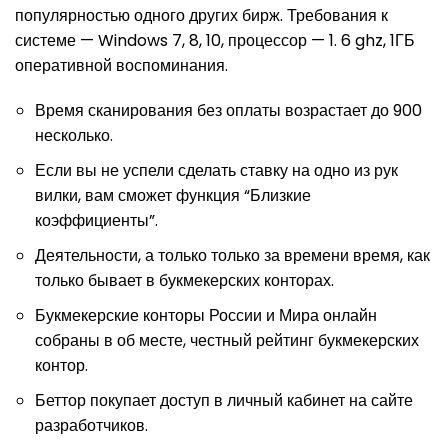
популярностью одного других бирж. Требования к
системе — Windows 7, 8, 10, процессор — 1. 6 ghz, 1ГБ
оперативной воспоминания.
Время сканирования без оплаты возрастает до 900
несколько.
Если вы не успели сделать ставку на одно из рук
вилки, вам сможет функция “Близкие
коэффициенты”.
Деятельности, а только только за времени время, как
только бывает в букмекерских конторах.
Букмекерские конторы России и Мира онлайн
собраны в об месте, честный рейтинг букмекерских
контор.
Беттор покупает доступ в личный кабинет на сайте
разработчиков.