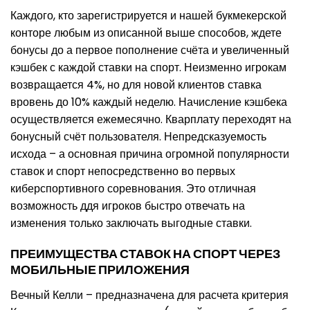
Каждого, кто зарегистрируется и нашей букмекерской
конторе любым из описанной выше способов, ждете
бонусы до а первое пополнение счёта и увеличенный
кэшбек с каждой ставки на спорт. Неизменно игрокам
возвращается 4%, но для новой клиентов ставка
вровень до 10% каждый неделю. Начисление кэшбека
осуществляется ежемесячно. Кварплату переходят на
бонусный счёт пользователя. Непредсказуемость
исхода – а основная причина огромной популярности
ставок и спорт непосредственно во первых
киберспортивного соревнования. Это отличная
возможность ддя игроков быстро отвечать на
изменения только заключать выгодные ставки.
ПРЕИМУЩЕСТВА СТАВОК НА СПОРТ ЧЕРЕЗ
МОБИЛЬНЫЕ ПРИЛОЖЕНИЯ
Вечный Келли – предназначена для расчета критерия