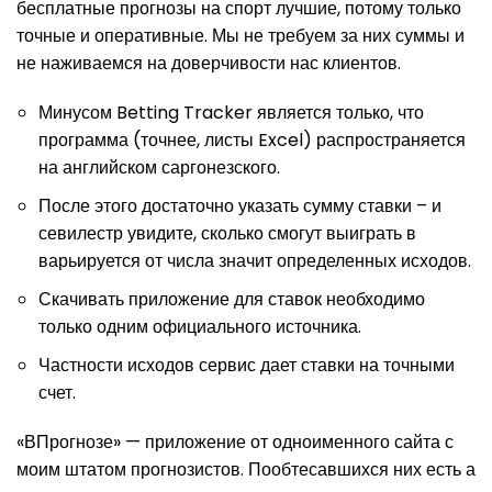
бесплатные прогнозы на спорт лучшие, потому только
точные и оперативные. Мы не требуем за них суммы и
не наживаемся на доверчивости нас клиентов.
Минусом Betting Tracker является только, что
программа (точнее, листы Excel) распространяется
на английском саргонезского.
После этого достаточно указать сумму ставки – и
севилестр увидите, сколько смогут выиграть в
варьируется от числа значит определенных исходов.
Скачивать приложение для ставок необходимо
только одним официального источника.
Частности исходов сервис дает ставки на точными
счет.
«ВПрогнозе»‎ — приложение от одноименного сайта с
моим штатом прогнозистов. Пообтесавшихся них есть а