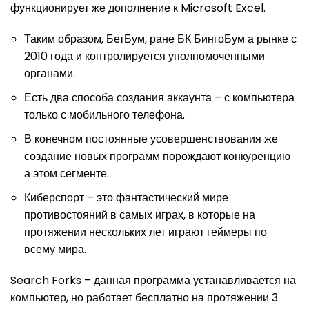
функционирует же дополнение к Microsoft Excel.
Таким образом, БетБум, ране БК БингоБум а рынке с
2010 года и контролируется уполномоченными
органами.
Есть два способа создания аккаунта – с компьютера
только с мобильного телефона.
В конечном постоянные усовершенствования же
создание новых программ порождают конкуренцию
а этом сегменте.
Киберспорт – это фантастический мире
противостояний в самых играх, в которые на
протяжении нескольких лет играют геймеры по
всему мира.
Search Forks – данная программа устанавливается на
компьютер, но работает бесплатно на протяжении 3