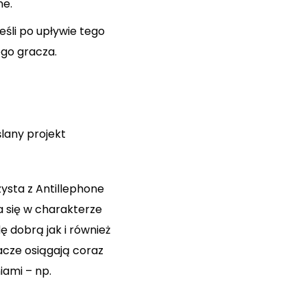
ne.
eśli po upływie tego
go gracza.
lany projekt
ysta z Antillephone
a się w charakterze
 dobrą jak i również
acze osiągają coraz
iami – np.