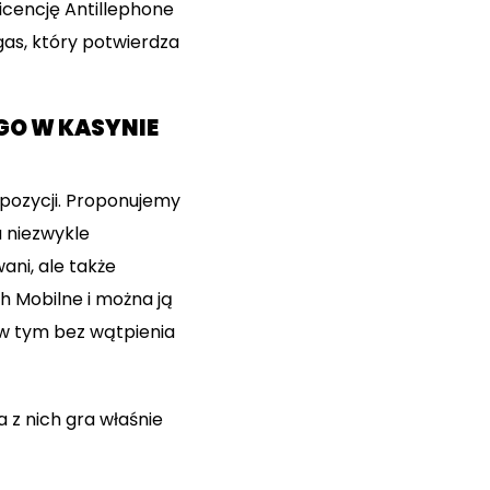
icencję Antillephone
as, który potwierdza
GO W KASYNIE
 pozycji. Proponujemy
 niezwykle
ni, ale także
h Mobilne i można ją
 w tym bez wątpienia
 z nich gra właśnie