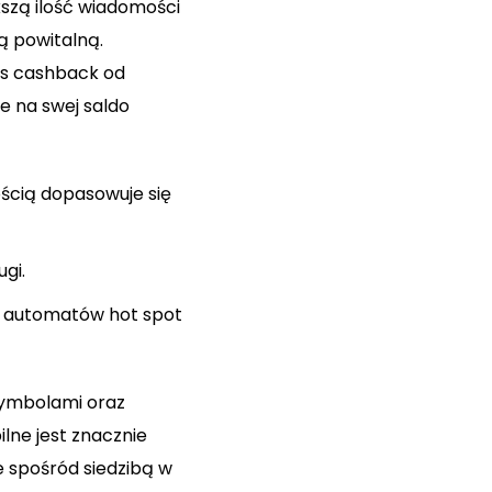
szą ilość wiadomości
ą powitalną.
as cashback od
e na swej saldo
ością dopasowuje się
gi.
o automatów hot spot
symbolami oraz
lne jest znacznie
e spośród siedzibą w