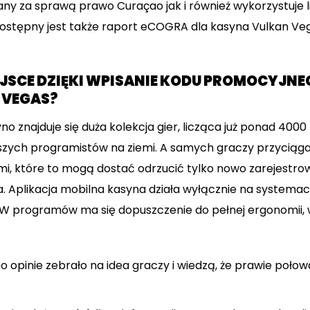
ny za sprawą prawo Curaçao jak i również wykorzystuje l
ostępny jest także raport eCOGRA dla kasyna Vulkan Veg
EJSCE DZIĘKI WPISANIE KODU PROMOCYJNE
 VEGAS?
o znajduje się duża kolekcja gier, licząca już ponad 4000
jszych programistów na ziemi. A samych graczy przyciąga
i, które to mogą dostać odrzucić tylko nowo zarejestrowa
. Aplikacja mobilna kasyna działa wyłącznie na systemac
 W programów ma się dopuszczenie do pełnej ergonomii,
 opinie zebrało na idea graczy i wiedzą, że prawie połowa