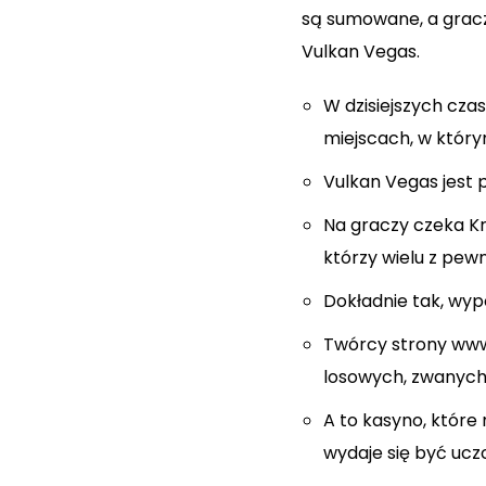
są sumowane, a gracz
Vulkan Vegas.
W dzisiejszych cza
miejscach, w któr
Vulkan Vegas jest 
Na graczy czeka Kr
którzy wielu z pewn
Dokładnie tak, wyp
Twórcy strony www
losowych, zwanych 
A to kasyno, które
wydaje się być ucz