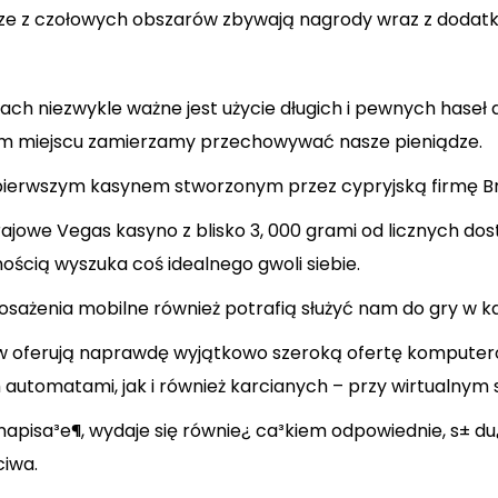
e z czołowych obszarów zbywają nagrody wraz z dodatk
sach niezwykle ważne jest użycie długich i pewnych haseł
ym miejscu zamierzamy przechowywać nasze pieniądze.
pierwszym kasynem stworzonym przez cypryjską firmę Bri
ajowe Vegas kasyno z blisko 3, 000 grami od licznych dos
ością wyszuka coś idealnego gwoli siebie.
osażenia mobilne również potrafią służyć nam do gry w k
 oferują naprawdę wyjątkowo szeroką ofertę komputer
automatami, jak i również karcianych – przy wirtualnym s
 napisa³e¶, wydaje się równie¿ ca³kiem odpowiednie, s± du
ciwa.