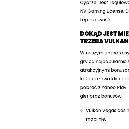
Cyprze. Jest regulowa
NV Gaming License. D
tej uczciwość.
DOKĄD JEST MI
TRZEBA VULKAN
W naszym online kasyn
gry od najpopularnie
atrakcyjnymi bonusam
każdorazowa klientela
pobrać z Yahoo Play.
gier oraz bonusów.
Vulkan Vegas casino
mobilnie.