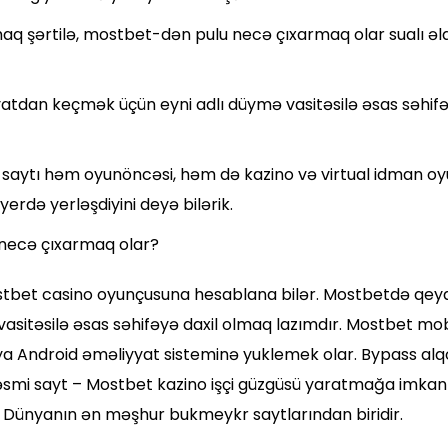
q şərtilə, mostbet-dən pulu necə çıxarmaq olar sualı əla
tdan keçmək üçün eyni adlı düymə vasitəsilə əsas səhifə
saytı həm oyunöncəsi, həm də kazino və virtual idman oy
 yerdə yerləşdiyini deyə bilərik.
necə çıxarmaq olar?
ostbet casino oyunçusuna hesablana bilər. Mostbetdə qe
asitəsilə əsas səhifəyə daxil olmaq lazımdır. Mostbet mobi
ya Android əməliyyat sisteminə yuklemek olar. Bypass al
əsmi sayt – Mostbet kazino işçi güzgüsü yaratmağa imkan
Dünyanın ən məşhur bukmeykr saytlarından biridir.