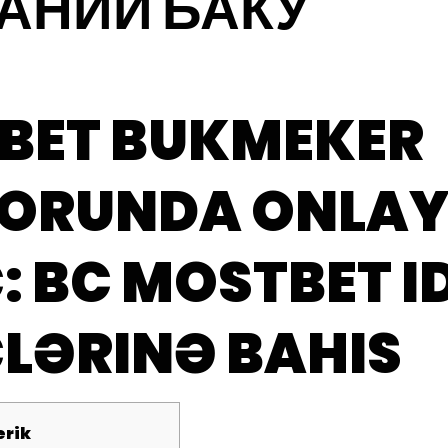
АНИЙ БАКУ
BET BUKMEKER
ORUNDA ONLA
: BC MOSTBET 
LƏRINƏ BAHIS
erik