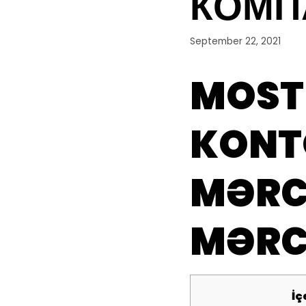
КОМП
September 22, 2021
MOST
KONT
MƏRC
MƏRC
İç