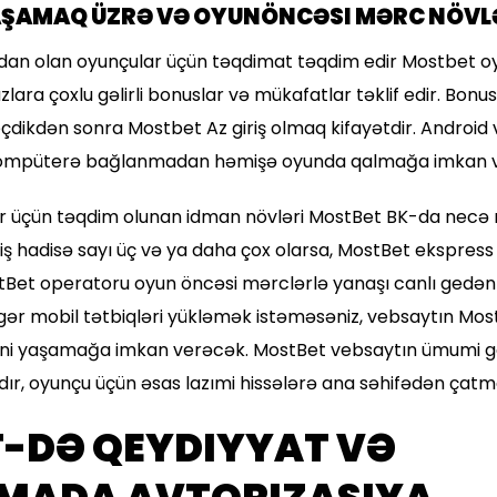
AŞAMAQ ÜZRƏ VƏ OYUNÖNCƏSI MƏRC NÖVL
an olan oyunçular üçün təqdimat təqdim edir Mostbet o
ara çoxlu gəlirli bonuslar və mükafatlar təklif edir. Bo
dikdən sonra Mostbet Az giriş olmaq kifayətdir. Android
ü kompüterə bağlanmadan həmişə oyunda qalmağa imkan v
r üçün təqdim olunan idman növləri MostBet BK-da nec
iş hadisə sayı üç və ya daha çox olarsa, MostBet ekspress
stBet operatoru oyun öncəsi mərclərlə yanaşı canlı gedə
gər mobil tətbiqləri yükləmək istəməsəniz, vebsaytın Mos
zini yaşamağa imkan verəcək. MostBet vebsaytın ümumi gö
adır, oyunçu üçün əsas lazımi hissələrə ana səhifədən ça
-DƏ QEYDIYYAT VƏ