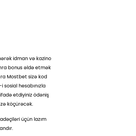
ərək idman və kazino
nra bonus əldə etmək
nra Mostbet sizə kod
i sosial hesabınızla
ifadə etdiyiniz ödəniş
izə köçürəcək.
adəçiləri üçün lazım
andır.