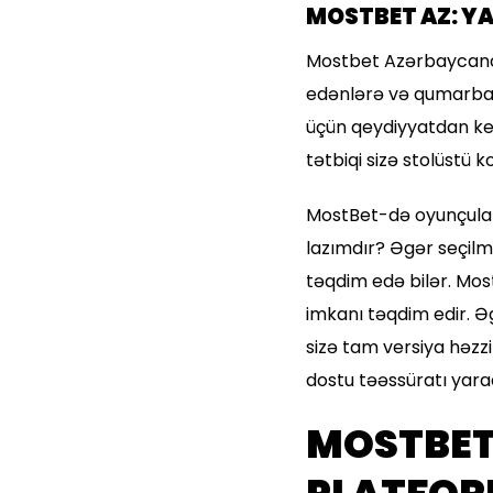
MOSTBET AZ: Y
Mostbet Azərbaycand
edənlərə və qumarbazl
üçün qeydiyyatdan keç
tətbiqi sizə stolüst
MostBet-də oyunçula
lazımdır? Əgər seçilm
təqdim edə bilər. Mo
imkanı təqdim edir. Ə
sizə tam versiya həz
dostu təəssüratı yar
MOSTBET