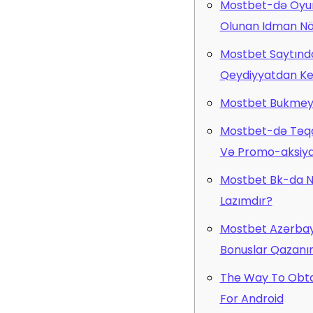
Mostbet-də Oyu
Olunan Idman Nö
Mostbet Saytınd
Qeydiyyatdan K
Mostbet Bukmey
Mostbet-də Təqd
Və Promo-aksiya
Mostbet Bk-da 
Lazımdır?
Mostbet Azərbay
Bonuslar Qazanı
The Way To Obta
For Android