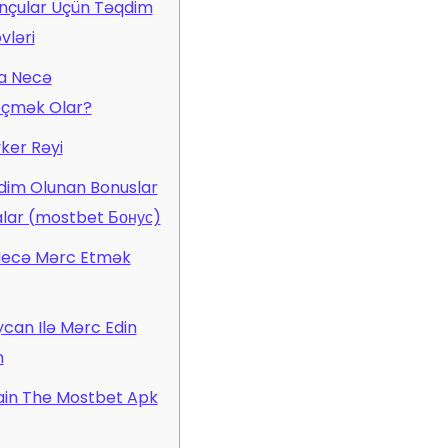
nçular Üçün Təqdim
vləri
a Necə
eçmək Olar?
ker Rəyi
im Olunan Bonuslar
lar (mostbet Бонус)
Necə Mərc Etmək
can Ilə Mərc Edin
n
in The Mostbet Apk