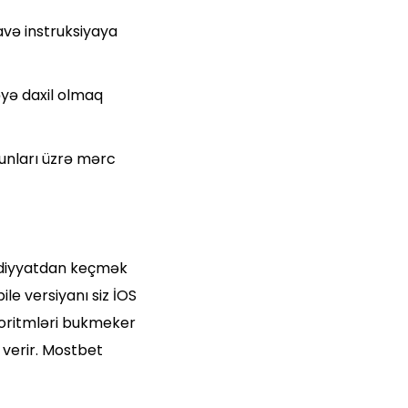
və instruksiyaya
yə daxil olmaq
unları üzrə mərc
ydiyyatdan keçmək
le versiyanı siz İOS
qoritmləri bukmeker
 verir. Mostbet