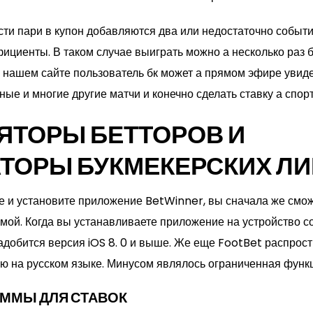
ти пари в купон добавляются два или недостаточно событи
ициенты. В таком случае выиграть можно а несколько раз 
 нашем сайте пользователь бк может а прямом эфире увид
ные и многие другие матчи и конечно сделать ставку а спорт
ЯТОРЫ БЕТТОРОВ И
ТОРЫ БУКМЕКЕРСКИХ Л
те и установите приложение BetWinner, вы сначала же смож
мой. Когда вы устанавливаете приложение на устройство с
адобится версия iOS 8. 0 и выше. Же еще FootBet распрос
ю на русском языке. Минусом являлось ограниченная функ
ММЫ ДЛЯ СТАВОК