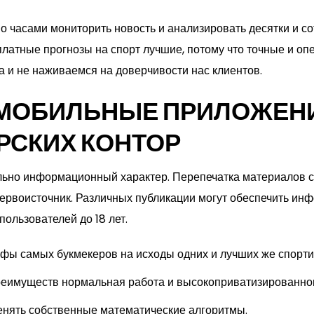
о часами мониторить новость и анализировать десятки и с
платные прогнозы на спорт лучшие, потому что точные и оп
а и не наживаемся на доверчивости нас клиентов.
МОБИЛЬНЫЕ ПРИЛОЖЕНИ
РСКИХ КОНТОР
льно информационный характер. Перепечатка материалов с
первоисточник. Различных публикации могут обеспечить ин
ользователей до 18 лет.
фы самых букмекеров на исходы одних и лучших же спорти
реимуществ нормальная работа и высокоприватизированно
енять собственные математические алгоритмы.