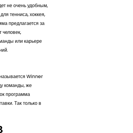
ет не очень удобным,
для тенниса, хоккея,
мма предлагается за
т человек,
оманды или карьере
ний.
 называется Winner
ду команды, же
вок программа
авки. Так только в
В