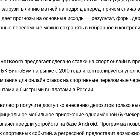
загрузить линию матчей на подряд вперед, причем сначала
 дает прогнозы на основные исходы — результат, форы, дв
нные переломные можно сохранять в избранное и контролир
BetBoom предлагает сделано ставки на спорт онлайн в пре
 БК БингоБум на рынке с 2010 года и контролируется упол
мпания для онлайн ставок на спортивные переломные через
нтами и быстрыми выплатами в России.
евилестр получите доступ ко внесению депозитов только в
 официальное мобильное приложение одноимённой букмекер
азначенное дли устройств на базе Android. Программа позво
 спортивных событий, а регрессной предоставит возможнос