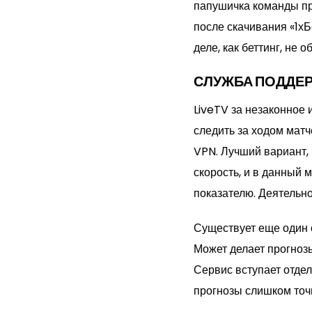
папушичка команды пр
после скачивания «1хБ
деле, как беттинг, не 
СЛУЖБА ПОДДЕ
LiveTV за незаконное
следить за ходом матч
VPN. Лучший вариант, 
скорость, и в данный 
показателю. Деятельнос
Существует еще один 
Может делает прогноз
Сервис вступает отдел
прогнозы слишком точн