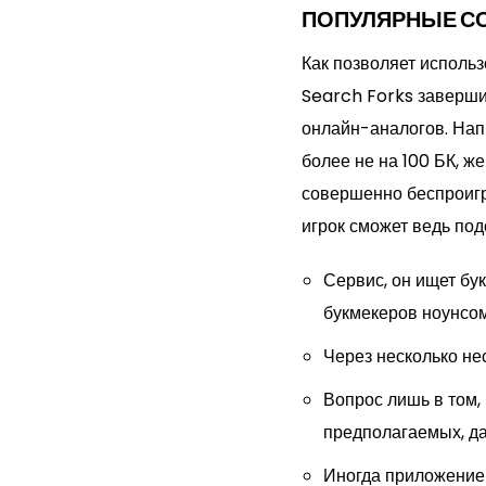
ПОПУЛЯРНЫЕ С
Как позволяет использ
Search Forks заверши
онлайн-аналогов. Напр
более не на 100 БК, ж
совершенно беспроигры
игрок сможет ведь под
Сервис, он ищет бу
букмекеров ноунсо
Через несколько не
Вопрос лишь в том,
предполагаемых, д
Иногда приложение 