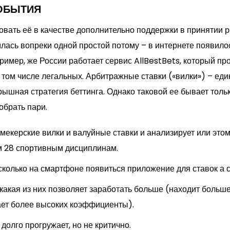
ОБЫТИЯ
овать её в качестве дополнительно поддержки в принятии 
лась вопреки одной простой потому – в интернете появило
имер, же России работает сервис AllBestBets, который пр
е том числе легальных. Арбитражные ставки («вилки») – ед
шная стратегия беттинга. Однако таковой ее бывает только
обрать пари.
кмекерские вилки и валуйные ставки и анализирует или этом
м 28 спортивным дисциплинам.
сколько на смартфоне появиться приложение для ставок а с
 какая из них позволяет заработать больше (находит боль
ает более высоких коэффициенты).
долго прогружает, но не критично.