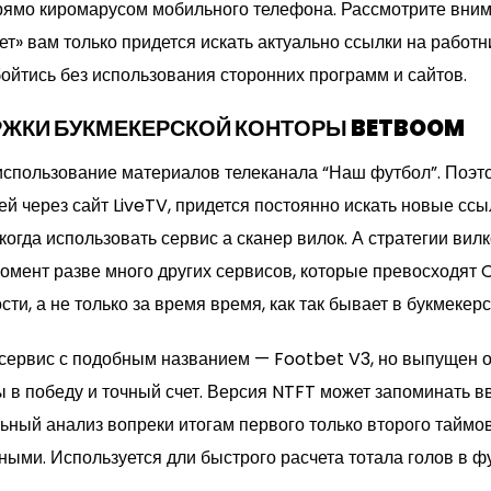
ямо киромарусом мобильного телефона. Рассмотрите внима
ет» вам только придется искать актуально ссылки на работн
обойтись без использования сторонних программ и сайтов.
РЖКИ БУКМЕКЕРСКОЙ КОНТОРЫ BETBOOM
 использование материалов телеканала “Наш футбол”. Поэт
ей через сайт LiveTV, придется постоянно искать новые сс
когда использовать сервис а сканер вилок. А стратегии ви
момент разве много других сервисов, которые превосходят 
ти, а не только за время время, как так бывает в букмекерс
сервис с подобным названием — Footbet V3, но выпущен он
ы в победу и точный счет. Версия NTFT может запоминать 
ьный анализ вопреки итогам первого только второго таймов
ыми. Используется дли быстрого расчета тотала голов в ф