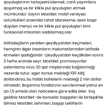
qoyuluşlarının tarixçəsini izləmək, canlı yayımlara
qoşulmaq və bir kliklə pul qoyuluşları etmək
mümkündür. Saytın MostBet mobil versiyası
üstünlükləri arasında rahat idarətemə, asan başa
düşülən menyü və bir kliklə pul qoyuluşları kimi
funksional imkanları sadalamaq olar.
İstifadəçilərin yenidən qeydiyyatdan keçmələri,
həmçinin digər insanların məlumatlarından istifadə
etmələri qadağandır. Qeydiyyatdan keçdikdən sonra
3 həftə ərzində seyr; MostBet promosyonlar
salamlama növü 20 qat miqdarında bağlanmağı
nəzərdə tutur, əgər bonus məbləği 100 ABŞ
dollarıdırsa, bu halda bahislərin məbləği 2 min dollar
olmalıdır; Boşanma fondlarının xərclənməsi yalnız ən
azı 1,5 əmsalı olan nəticələrə görə edilə bilər. Xoş
gəldiniz MostBet-də bonuslar başqaları ilə birləşdirilə
bilməz MostBet səhmləri, başqa təkliflərin