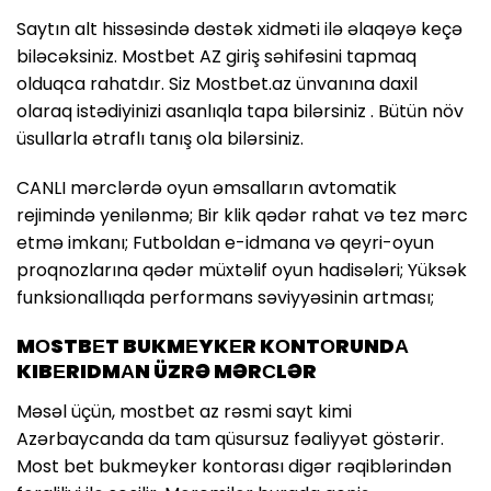
Saytın alt hissəsində dəstək xidməti ilə əlaqəyə keçə
biləcəksiniz. Mostbet AZ giriş səhifəsini tapmaq
olduqca rahatdır. Siz Mostbet.az ünvanına daxil
olaraq istədiyinizi asanlıqla tapa bilərsiniz . Bütün növ
üsullarla ətraflı tanış ola bilərsiniz.
CANLI mərclərdə oyun əmsalların avtomatik
rejimində yenilənmə; Bir klik qədər rahat və tez mərc
etmə imkanı; Futboldan e-idmana və qeyri-oyun
proqnozlarına qədər müxtəlif oyun hadisələri; Yüksək
funksionallıqda performans səviyyəsinin artması;
MОSTBЕT BUKMЕYKЕR KОNTОRUNDА
KIBЕRIDMАN ÜZRƏ MƏRСLƏR
Məsəl üçün, mostbet az rəsmi sayt kimi
Azərbaycanda da tam qüsursuz fəaliyyət göstərir.
Most bet bukmeyker kontorası digər rəqiblərindən