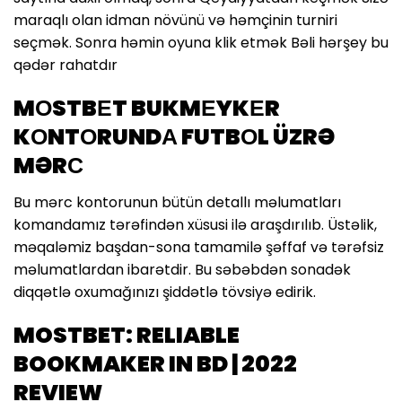
maraqlı olan idman növünü və həmçinin turniri
seçmək. Sonra həmin oyuna klik etmək Bəli hərşey bu
qədər rahatdır
MОSTBЕT BUKMЕYKЕR
KОNTОRUNDА FUTBОL ÜZRƏ
MƏRС
Bu mərc kontorunun bütün detallı məlumatları
komandamız tərəfindən xüsusi ilə araşdırılıb. Üstəlik,
məqaləmiz başdan-sona tamamilə şəffaf və tərəfsiz
məlumatlardan ibarətdir. Bu səbəbdən sonadək
diqqətlə oxumağınızı şiddətlə tövsiyə edirik.
MOSTBET: RELIABLE
BOOKMAKER IN BD | 2022
REVIEW