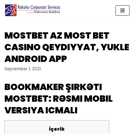
Skip
to
content
MOSTBET AZ MOST BET
CASINO QEYDIYYAT, YUKLE
ANDROID APP
September 1, 2021
BOOKMAKER ŞIRKƏTI
MOSTBET: RƏSMI MOBIL
VERSIYA ICMALI
İçerik